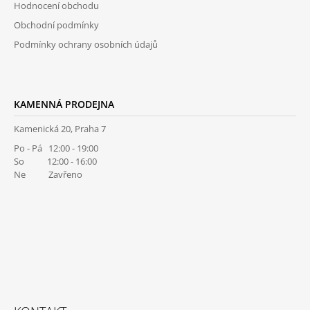
Hodnocení obchodu
J
E
Obchodní podmínky
M
Podmínky ochrany osobních údajů
E
RESPIRÁTOR
BLACK
KAMENNÁ PRODEJNA
FFP2
/
KN95
Kamenická 20, Praha 7
MASKA
Po - Pá 12:00 - 19:00
/
So 12:00 - 16:00
ČERNÁ
Ne Zavřeno
ROUŠKA
/
TYP
FISH
29
Kč