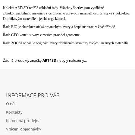
A
Kolekci ART43D tvoří 3 základní řady. Všechny šperky jsou vyráběné
J
z biokompatibilního materiálu s certifikací o zdravotní nezávadnosti při styku s pokožkou.
Doplňkovým materiálem je chirurgická ocel.
Í
Řada BIO je charakteristická organickými tvary a čerpá inspiraci v živé přírodě.
T
Řada GEO kouzlí s tvary v mezích pravidel geometrie.
?
Řada ZOOM odhaluje originální tvary přiblížením struktury živých i neživých materiálů.
Žádné produkty značky
ART43D
nebyly nalezeny...
HLEDAT
Z
Á
D
INFORMACE PRO VÁS
P
O
O nás
P
A
O
Kontakty
T
R
Kamenná prodejna
Í
U
Č
Vrácení objednávky
U