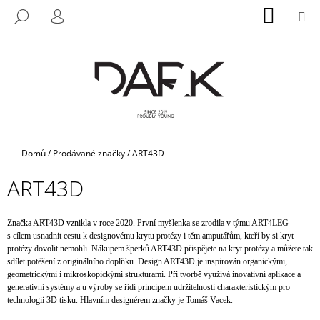
K
Přejít
NÁKUP
M
HLEDAT
na
KOŠÍK
O
PŘIHLÁŠENÍ
ZPĚT
ZPĚT
obsah
Š
Í
C
K
O
P
O
T
Domů
/
Prodávané značky
/
ART43D
Ř
ART43D
E
B
U
Značka ART43D vznikla v roce 2020. První myšlenka se zrodila v týmu ART4LEG
s cílem usnadnit cestu k designovému krytu protézy i těm amputářům, kteří by si kryt
J
protézy dovolit nemohli. Nákupem šperků ART43D přispějete na kryt protézy a můžete tak
E
sdílet potěšení z originálního doplňku. Design ART43D je inspirován organickými,
geometrickými i mikroskopickými strukturami. Při tvorbě využívá inovativní aplikace a
T
generativní systémy
a
u výroby se řídí principem udržitelnosti charakteristickým pro
E
technologii 3D tisku. Hlavním designérem značky je Tomáš Vacek.
N