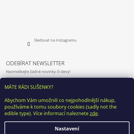
Sledovat na Instagramu
ODEBÍRAT NEWSLETTER
Nezmeškejte žádné novinky či slevy!
E-mail
MÁTE RÁDI SUŠENKY?
Vložením e-mailu souhlasíte s
podmínkami ochrany osobních
Abychom Vám umožnili co nejpohodlnější nákup,
údajů
používáme k tomu soubory cookies (sadly not the
PŘIHLÁSIT SE
edible type). Více informací naleznete
zde
.
Nastavení
♥ Kamenná prodejna v ulici Kamenická 20, Praha7 bude v období