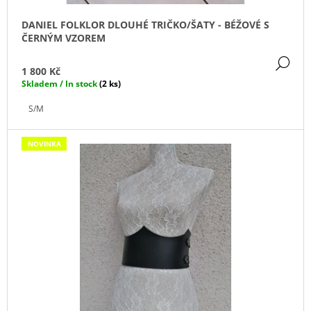
Ů
J
E
DANIEL FOLKLOR DLOUHÉ TRIČKO/ŠATY - BÉŽOVÉ S
M
ČERNÝM VZOREM
E
DE
1 800 Kč
IRONIC
Skladem / In stock
(2 ks)
CANDLES
-
S/M
LEPŠÍ
ZAPÁLIT
SVÍČKU,
NOVINKA
NEŽ
MANŽELA
390
Kč