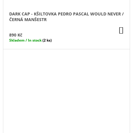
DARK CAP - KŠILTOVKA PEDRO PASCAL WOULD NEVER /
ČERNÁ MANŠESTR
DO
KO
890 Kč
Skladem / In stock
(2 ks)