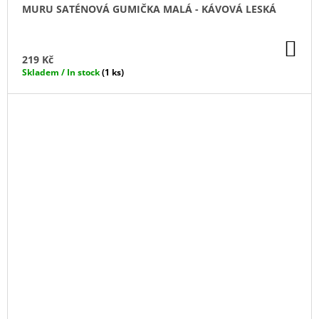
MURU SATÉNOVÁ GUMIČKA MALÁ - KÁVOVÁ LESKÁ
DO
KO
219 Kč
Skladem / In stock
(1 ks)