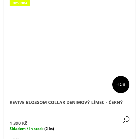
NOVINKA
–12 %
REVIVE BLOSSOM COLLAR DENIMOVÝ LÍMEC - ČERNÝ
DE
1 390 Kč
Skladem / In stock
(2 ks)