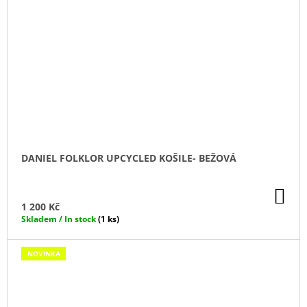
DANIEL FOLKLOR UPCYCLED KOŠILE- BEŽOVÁ
DO
KO
1 200 Kč
Skladem / In stock
(1 ks)
NOVINKA