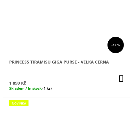
–12 %
PRINCESS TIRAMISU GIGA PURSE - VELKÁ ČERNÁ
DO
KO
1 890 Kč
Skladem / In stock
(1 ks)
NOVINKA