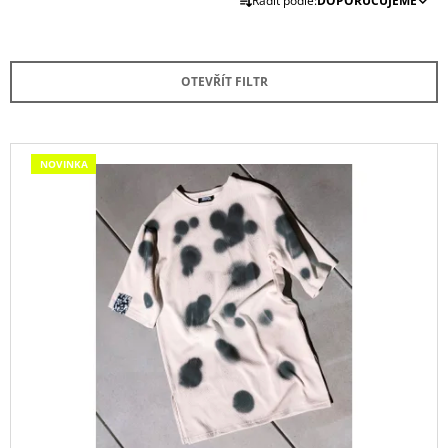
Řadit podle:
DOPORUČUJEME
A
A
Z
J
E
Í
OTEVŘÍT FILTR
N
T
Í
?
P
V
NOVINKA
R
Ý
O
P
D
I
HLEDAT
U
S
K
P
T
R
D
Ů
O
O
P
D
O
U
R
U
K
Č
T
U