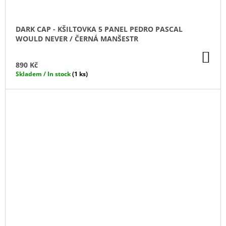
DARK CAP - KŠILTOVKA 5 PANEL PEDRO PASCAL
WOULD NEVER / ČERNÁ MANŠESTR
DO
KO
890 Kč
Skladem / In stock
(1 ks)