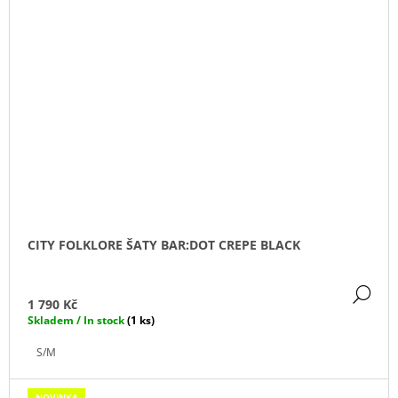
CITY FOLKLORE ŠATY BAR:DOT CREPE BLACK
DE
1 790 Kč
Skladem / In stock
(1 ks)
S/M
NOVINKA