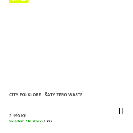
CITY FOLKLORE - ŠATY ZERO WASTE
DO
KO
2 190 Kč
Skladem / In stock
(1 ks)