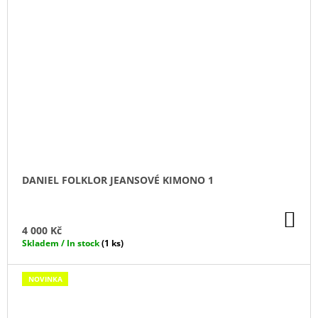
DANIEL FOLKLOR JEANSOVÉ KIMONO 1
DO
KO
4 000 Kč
Skladem / In stock
(1 ks)
NOVINKA