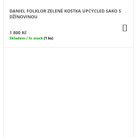
DANIEL FOLKLOR ZELENÉ KOSTKA UPCYCLED SAKO S
DŽÍNOVINOU
DO
KO
1 800 Kč
Skladem / In stock
(1 ks)