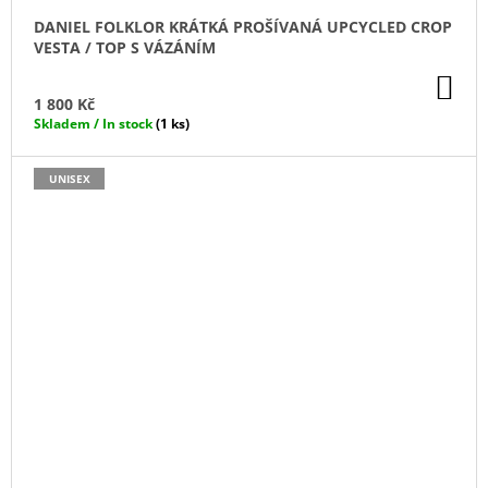
DANIEL FOLKLOR KRÁTKÁ PROŠÍVANÁ UPCYCLED CROP
VESTA / TOP S VÁZÁNÍM
DO
KO
1 800 Kč
Skladem / In stock
(1 ks)
UNISEX