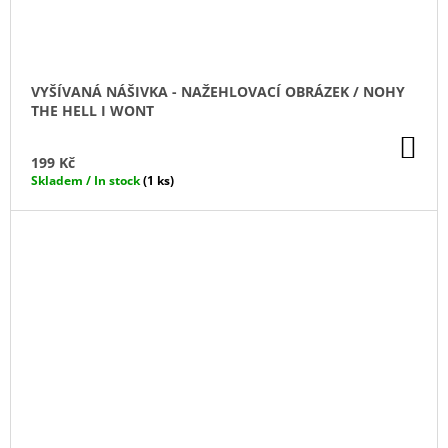
VYŠÍVANÁ NÁŠIVKA - NAŽEHLOVACÍ OBRÁZEK / NOHY
THE HELL I WONT
DO
KO
199 Kč
Skladem / In stock
(1 ks)