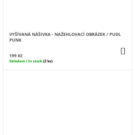
VYŠÍVANÁ NÁŠIVKA - NAŽEHLOVACÍ OBRÁZEK / PUDL
PUNK
DO
KO
199 Kč
Skladem / In stock
(2 ks)