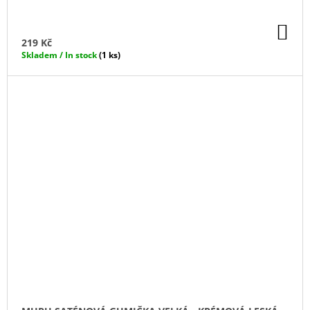
DO
KO
219 Kč
Skladem / In stock
(1 ks)