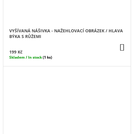
VYŠÍVANÁ NÁŠIVKA - NAŽEHLOVACÍ OBRÁZEK / HLAVA
BÝKA S RŮŽEMI
DO
KO
199 Kč
Skladem / In stock
(1 ks)