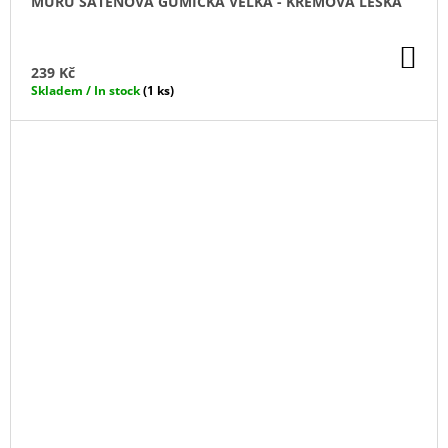
MURU SATÉNOVÁ GUMIČKA VELKÁ - KRÉMOVÁ LESKÁ
DO
KO
239 Kč
Skladem / In stock
(1 ks)