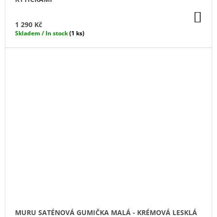
DO
KO
1 290 Kč
Skladem / In stock
(1 ks)
MURU SATÉNOVÁ GUMIČKA MALÁ - KRÉMOVÁ LESKLÁ