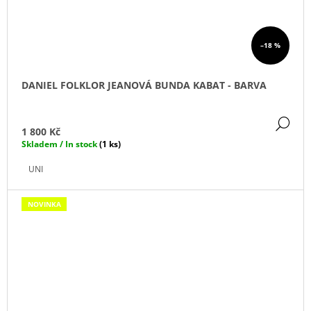
–18 %
DANIEL FOLKLOR JEANOVÁ BUNDA KABAT - BARVA
DE
1 800 Kč
Skladem / In stock
(1 ks)
UNI
NOVINKA