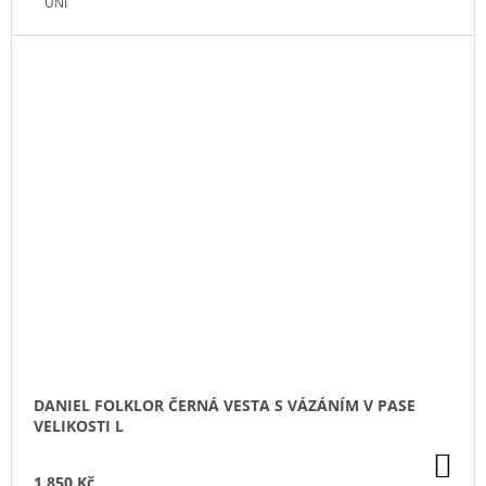
UNI
DANIEL FOLKLOR ČERNÁ VESTA S VÁZÁNÍM V PASE
VELIKOSTI L
DO
KO
1 850 Kč