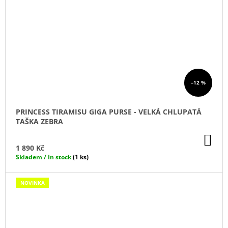
–12 %
PRINCESS TIRAMISU GIGA PURSE - VELKÁ CHLUPATÁ
TAŠKA ZEBRA
DO
KO
1 890 Kč
Skladem / In stock
(1 ks)
NOVINKA