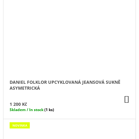
DANIEL FOLKLOR UPCYKLOVANÁ JEANSOVÁ SUKNĚ
ASYMETRICKÁ
DO
KO
1 200 Kč
Skladem / In stock
(1 ks)
NOVINKA