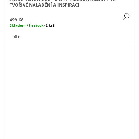
TVOŘIVÉ NALADĚNÍ A INSPIRACI
DE
499 Kč
Skladem / In stock
(2 ks)
50 ml