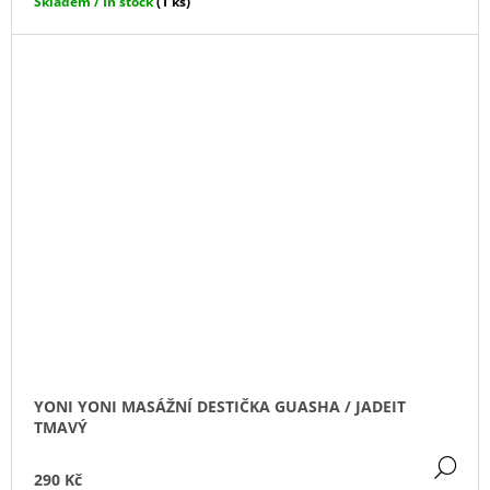
Skladem / In stock
(1 ks)
YONI YONI MASÁŽNÍ DESTIČKA GUASHA / JADEIT
TMAVÝ
DE
290 Kč