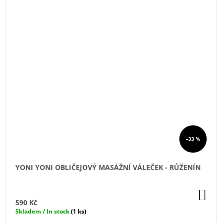
–33 %
YONI YONI OBLIČEJOVÝ MASÁŽNÍ VÁLEČEK - RŮŽENÍN
DO
KO
590 Kč
Skladem / In stock
(1 ks)