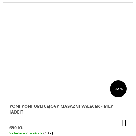
–22 %
YONI YONI OBLIČEJOVÝ MASÁŽNÍ VÁLEČEK - BÍLÝ
JADEIT
DO
KO
690 Kč
Skladem / In stock
(1 ks)