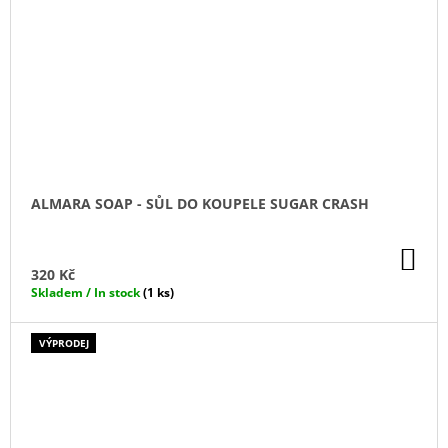
ALMARA SOAP - SŮL DO KOUPELE SUGAR CRASH
DO
KO
320 Kč
Skladem / In stock
(1 ks)
VÝPRODEJ