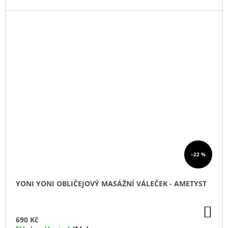
–22 %
YONI YONI OBLIČEJOVÝ MASÁŽNÍ VÁLEČEK - AMETYST
DO
KO
690 Kč