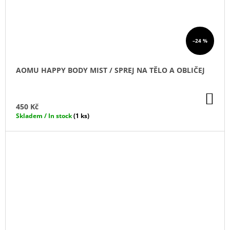
–24 %
AOMU HAPPY BODY MIST / SPREJ NA TĚLO A OBLIČEJ
DO
KO
450 Kč
Skladem / In stock
(1 ks)