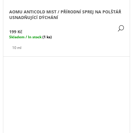
AOMU ANTICOLD MIST / PŘÍRODNÍ SPREJ NA POLŠTÁŘ
USNADŇUJÍCÍ DÝCHÁNÍ
DE
199 Kč
Skladem / In stock
(1 ks)
10 ml