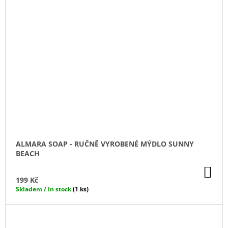
ALMARA SOAP - RUČNĚ VYROBENÉ MÝDLO SUNNY
BEACH
DO
KO
199 Kč
Skladem / In stock
(1 ks)