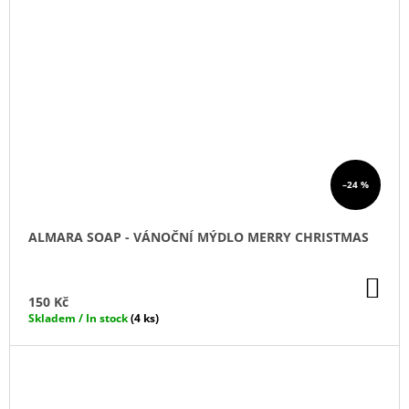
–24 %
ALMARA SOAP - VÁNOČNÍ MÝDLO MERRY CHRISTMAS
DO
KO
150 Kč
Skladem / In stock
(4 ks)