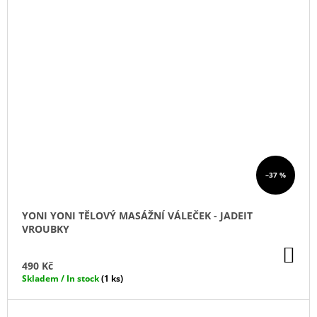
–37 %
YONI YONI TĚLOVÝ MASÁŽNÍ VÁLEČEK - JADEIT
VROUBKY
DO
KO
490 Kč
Skladem / In stock
(1 ks)