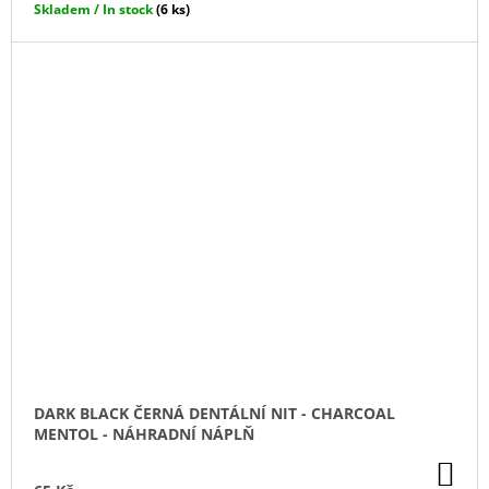
Skladem / In stock
(6 ks)
DARK BLACK ČERNÁ DENTÁLNÍ NIT - CHARCOAL
MENTOL - NÁHRADNÍ NÁPLŇ
DO
KO