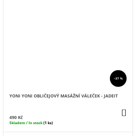
–37 %
YONI YONI OBLIČEJOVÝ MASÁŽNÍ VÁLEČEK - JADEIT
DO
KO
490 Kč
Skladem / In stock
(1 ks)