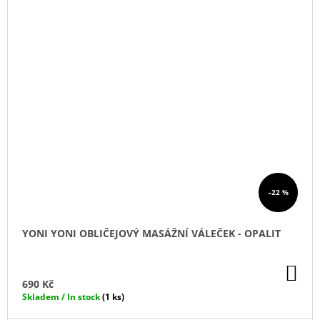
–22 %
YONI YONI OBLIČEJOVÝ MASÁŽNÍ VÁLEČEK - OPALIT
DO
KO
690 Kč
Skladem / In stock
(1 ks)