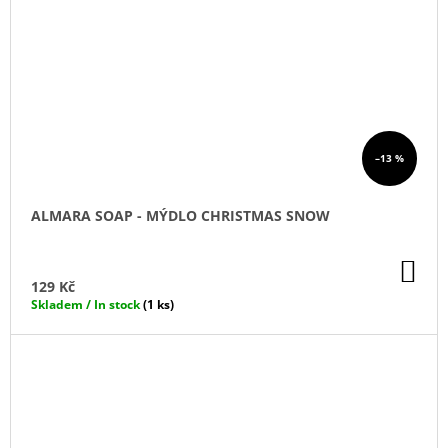
–13 %
ALMARA SOAP - MÝDLO CHRISTMAS SNOW
DO
KO
129 Kč
Skladem / In stock
(1 ks)