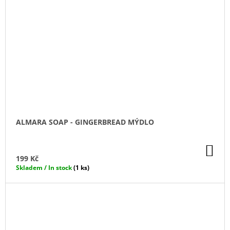
ALMARA SOAP - GINGERBREAD MÝDLO
DO
KO
199 Kč
Skladem / In stock
(1 ks)