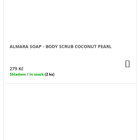
ALMARA SOAP - BODY SCRUB COCONUT PEARL
DO
KO
279 Kč
Skladem / In stock
(2 ks)