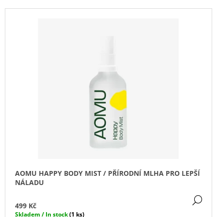
P
A
V
R
J
Ý
O
Í
P
D
T
I
U
?
S
K
P
T
R
Ů
O
D
HLEDAT
U
K
T
D
O
Ů
P
AOMU HAPPY BODY MIST / PŘÍRODNÍ MLHA PRO LEPŠÍ
O
NÁLADU
R
U
DE
499 Kč
Č
Skladem / In stock
(1 ks)
U