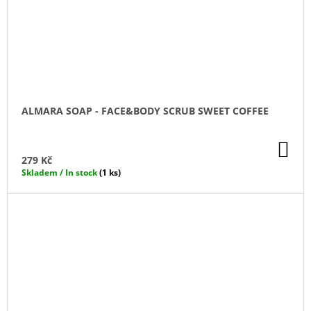
ALMARA SOAP - FACE&BODY SCRUB SWEET COFFEE
DO
KO
279 Kč
Skladem / In stock
(1 ks)