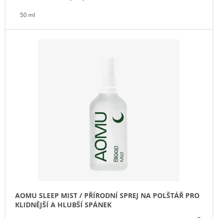
J
50 ml
E
M
E
IRONIC
CANDLES
-
ASSHOLE
REPELENT
-
ŽÍHANÁ
290
Kč
AOMU SLEEP MIST / PŘÍRODNÍ SPREJ NA POLŠTÁŘ PRO
KLIDNĚJŠÍ A HLUBŠÍ SPÁNEK