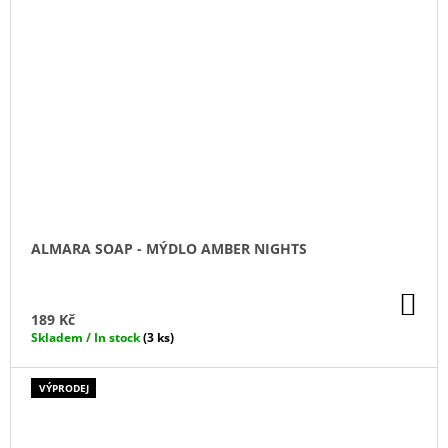
ALMARA SOAP - MÝDLO AMBER NIGHTS
DO
KO
189 Kč
Skladem / In stock
(3 ks)
VÝPRODEJ