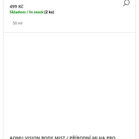
DE
499 Kč
Skladem / In stock
(2 ks)
50 ml
AOMU VISION BODY MIST / PŘÍRODNÍ MLHA PRO