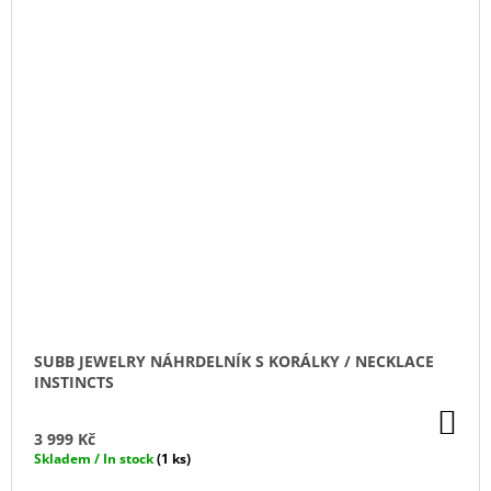
SUBB JEWELRY NÁHRDELNÍK S KORÁLKY / NECKLACE
INSTINCTS
DO
KO
3 999 Kč
Skladem / In stock
(1 ks)