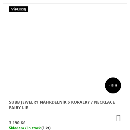
VÝPRODEJ
–13 %
SUBB JEWELRY NÁHRDELNÍK S KORÁLKY / NECKLACE
FAIRY LIE
DO
KO
3 190 Kč
Skladem / In stock
(1 ks)