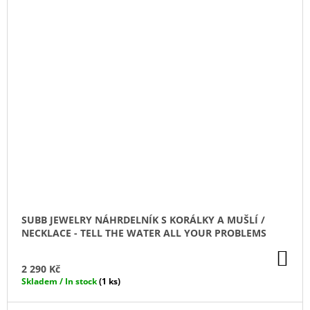
SUBB JEWELRY NÁHRDELNÍK S KORÁLKY A MUŠLÍ /
NECKLACE - TELL THE WATER ALL YOUR PROBLEMS
DO
KO
2 290 Kč
Skladem / In stock
(1 ks)