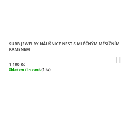
SUBB JEWELRY NÁUŠNICE NEST S MLÉČNÝM MĚSÍČNÍM
KAMENEM
DO
KO
1 190 Kč
Skladem / In stock
(1 ks)