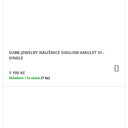
SUBB JEWELRY NÁUŠNICE SIGILISM AMULET III.-
SINGLE
DO
KO
1 190 Kč
Skladem / In stock
(1 ks)