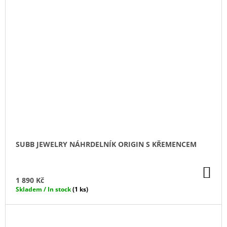
SUBB JEWELRY NÁHRDELNÍK ORIGIN S KŘEMENCEM
DO
KO
1 890 Kč
Skladem / In stock
(1 ks)