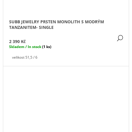
SUBB JEWELRY PRSTEN MONOLITH S MODRÝM
TANZANITEM- SINGLE
DE
2 390 Kč
Skladem / In stock
(1 ks)
velikost 51,5 / 6