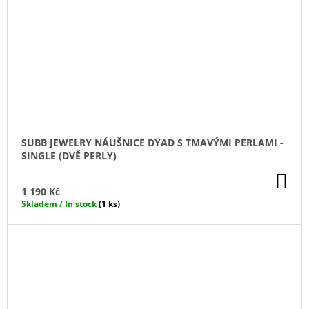
SUBB JEWELRY NÁUŠNICE DYAD S TMAVÝMI PERLAMI -
SINGLE (DVĚ PERLY)
DO
KO
1 190 Kč
Skladem / In stock
(1 ks)