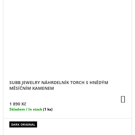
SUBB JEWELRY NÁHRDELNÍK TORCH S HNĚDÝM
MĚSÍČNÍM KAMENEM
DO
KO
1 890 Kč
Skladem / In stock
(1 ks)
DARK ORIGINAL