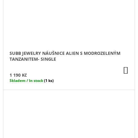
SUBB JEWELRY NÁUŠNICE ALIEN S MODROZELENÝM
TANZANITEM- SINGLE
DO
KO
1 190 Kč
Skladem / In stock
(1 ks)