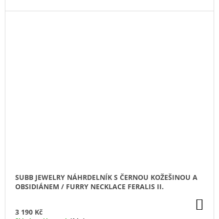
SUBB JEWELRY NÁHRDELNÍK S ČERNOU KOŽEŠINOU A
OBSIDIÁNEM / FURRY NECKLACE FERALIS II.
DO
KO
3 190 Kč