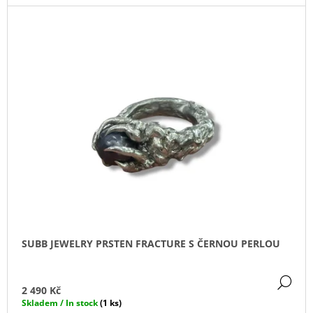
J
E
M
E
CHOKER
/
NÁHRDELNÍK
-
ČERNÝ
SE
STŘÍBRNÝM
DLOUHÝM
ŘETÍZKEM
A
SRDÍČKEM
450
Kč
SUBB JEWELRY PRSTEN FRACTURE S ČERNOU PERLOU
DE
2 490 Kč
Skladem / In stock
(1 ks)