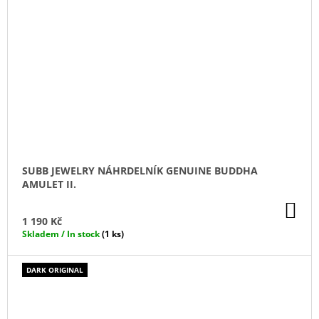
SUBB JEWELRY NÁHRDELNÍK GENUINE BUDDHA
AMULET II.
DO
KO
1 190 Kč
Skladem / In stock
(1 ks)
DARK ORIGINAL