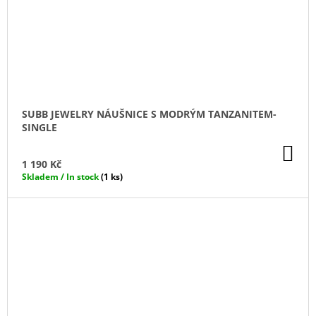
SUBB JEWELRY NÁUŠNICE S MODRÝM TANZANITEM-
SINGLE
DO
KO
1 190 Kč
Skladem / In stock
(1 ks)