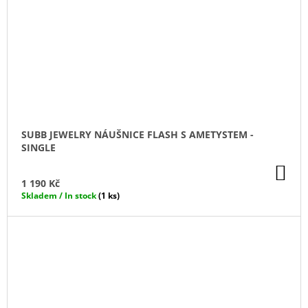
SUBB JEWELRY NÁUŠNICE FLASH S AMETYSTEM -
SINGLE
DO
KO
1 190 Kč
Skladem / In stock
(1 ks)