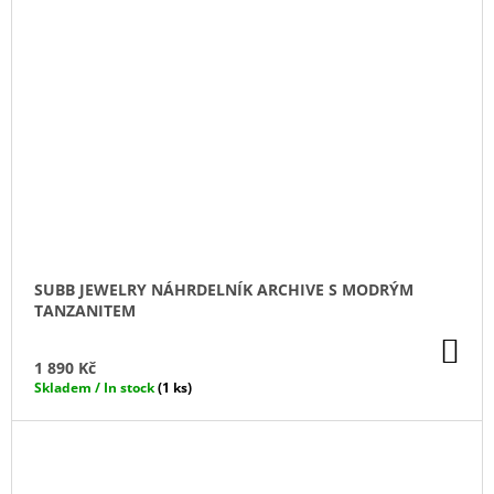
SUBB JEWELRY NÁHRDELNÍK ARCHIVE S MODRÝM
TANZANITEM
DO
KO
1 890 Kč
Skladem / In stock
(1 ks)