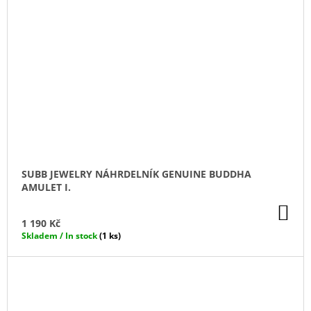
SUBB JEWELRY NÁHRDELNÍK GENUINE BUDDHA
AMULET I.
DO
KO
1 190 Kč
Skladem / In stock
(1 ks)