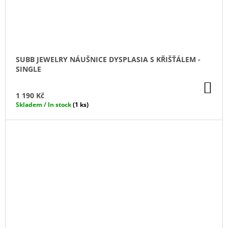
SUBB JEWELRY NÁUŠNICE DYSPLASIA S KŘIŠŤÁLEM -
SINGLE
DO
KO
1 190 Kč
Skladem / In stock
(1 ks)