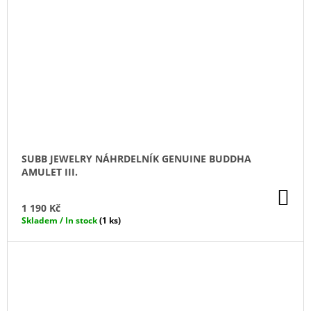
SUBB JEWELRY NÁHRDELNÍK GENUINE BUDDHA
AMULET III.
DO
KO
1 190 Kč
Skladem / In stock
(1 ks)