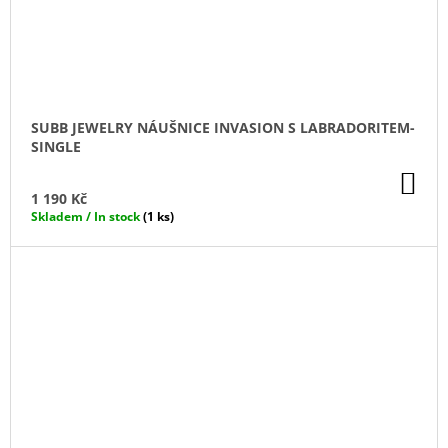
SUBB JEWELRY NÁUŠNICE INVASION S LABRADORITEM-
SINGLE
DO
KO
1 190 Kč
Skladem / In stock
(1 ks)