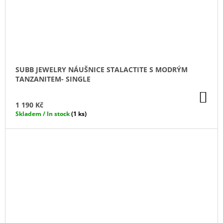
SUBB JEWELRY NÁUŠNICE STALACTITE S MODRÝM
TANZANITEM- SINGLE
DO
KO
1 190 Kč
Skladem / In stock
(1 ks)