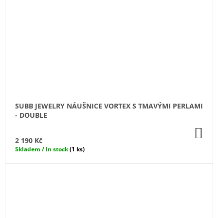
SUBB JEWELRY NÁUŠNICE VORTEX S TMAVÝMI PERLAMI
- DOUBLE
DO
KO
2 190 Kč
Skladem / In stock
(1 ks)