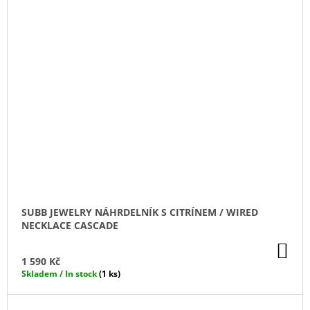
SUBB JEWELRY NÁHRDELNÍK S CITRÍNEM / WIRED
NECKLACE CASCADE
DO
KO
1 590 Kč
Skladem / In stock
(1 ks)