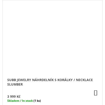
SUBB JEWELRY NÁHRDELNÍK S KORÁLKY / NECKLACE
SLUMBER
DO
KO
3 999 Kč
Skladem / In stock
(1 ks)