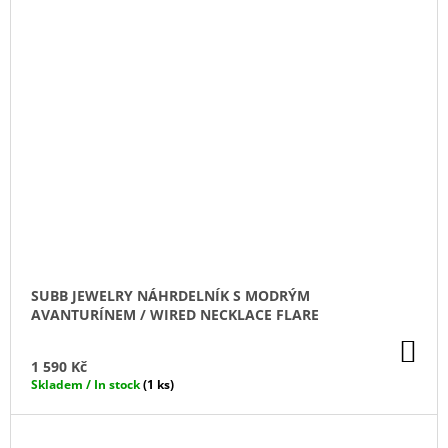
SUBB JEWELRY NÁHRDELNÍK S MODRÝM
AVANTURÍNEM / WIRED NECKLACE FLARE
DO
KO
1 590 Kč
Skladem / In stock
(1 ks)