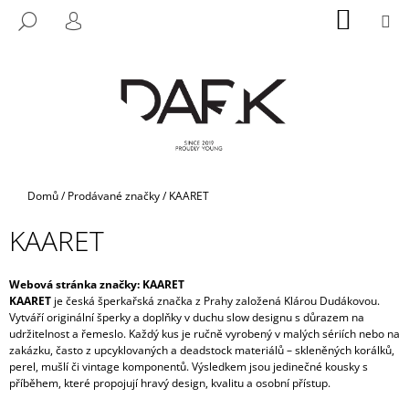
K
Přejít
NÁKUP
M
HLEDAT
na
KOŠÍK
O
PŘIHLÁŠENÍ
ZPĚT
ZPĚT
obsah
Š
Í
C
K
O
P
O
T
Domů
/
Prodávané značky
/
KAARET
Ř
KAARET
E
B
U
Webová stránka značky:
KAARET
KAARET
je česká šperkařská značka z Prahy založená Klárou Dudákovou.
J
Vytváří originální šperky a doplňky v duchu slow designu s důrazem na
E
udržitelnost a řemeslo. Každý kus je ručně vyrobený v malých sériích nebo na
zakázku, často z upcyklovaných a deadstock materiálů – skleněných korálků,
T
perel, mušlí či vintage komponentů. Výsledkem jsou jedinečné kousky s
E
příběhem, které propojují hravý design, kvalitu a osobní přístup.
N