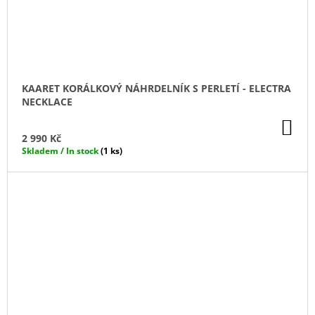
KAARET KORÁLKOVÝ NÁHRDELNÍK S PERLETÍ - ELECTRA
NECKLACE
DO
KO
2 990 Kč
Skladem / In stock
(1 ks)