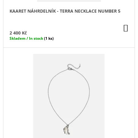
Ů
Ů
J
E
KAARET NÁHRDELNÍK - TERRA NECKLACE NUMBER 5
M
E
DO
KO
2 400 Kč
IPHONE
Skladem / In stock
(1 ks)
CROSSBODY
KRYT
/
ZÁVĚS
NA
TELEFON
S
POPRUHEM
-
ČERNÝ
KRYT
/
ČERNÝ
POPRUH
550
Kč