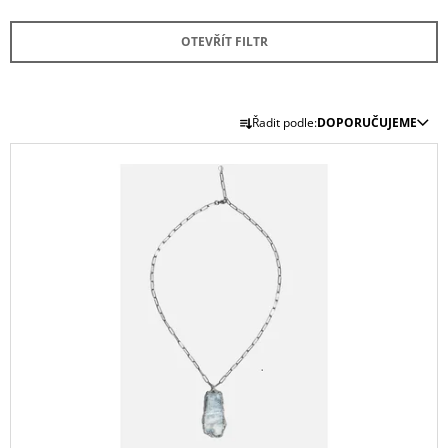
A
OTEVŘÍT FILTR
J
Í
T
Ř
?
Řadit podle:
DOPORUČUJEME
A
V
Z
Ý
E
P
N
I
HLEDAT
Í
S
P
P
R
R
D
O
O
O
D
P
D
U
O
U
R
K
U
K
T
Č
T
U