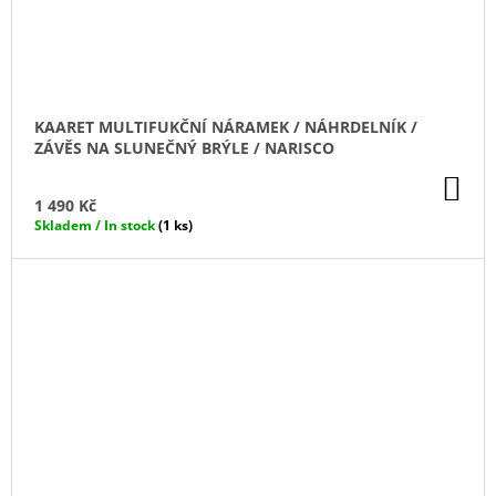
KAARET MULTIFUKČNÍ NÁRAMEK / NÁHRDELNÍK /
ZÁVĚS NA SLUNEČNÝ BRÝLE / NARISCO
DO
KO
1 490 Kč
Skladem / In stock
(1 ks)