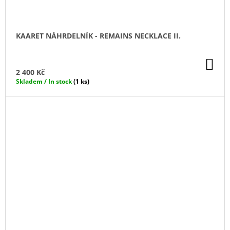
KAARET NÁHRDELNÍK - REMAINS NECKLACE II.
DO
KO
2 400 Kč
Skladem / In stock
(1 ks)