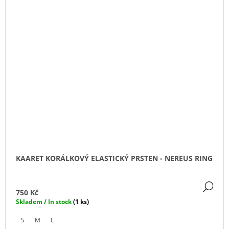
KAARET KORÁLKOVÝ ELASTICKÝ PRSTEN - NEREUS RING
DE
750 Kč
Skladem / In stock
(1 ks)
S
M
L