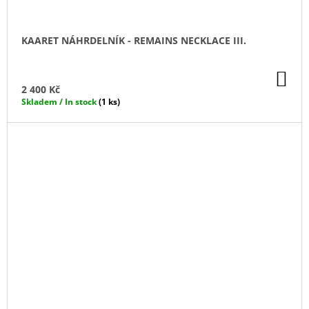
KAARET NÁHRDELNÍK - REMAINS NECKLACE III.
DO
KO
2 400 Kč
Skladem / In stock
(1 ks)