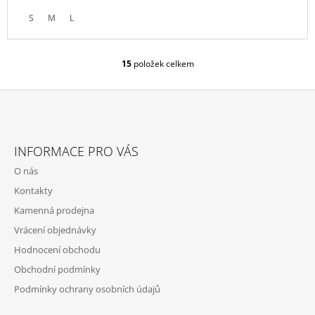
S
M
L
15
položek celkem
O
V
L
Á
D
Z
A
Á
C
INFORMACE PRO VÁS
P
Í
O nás
P
A
R
Kontakty
T
V
Kamenná prodejna
Í
K
Y
Vrácení objednávky
V
Hodnocení obchodu
Ý
P
Obchodní podmínky
I
Podmínky ochrany osobních údajů
S
U