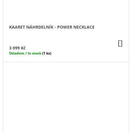
KAARET NÁHRDELNÍK - POWER NECKLACE
DO
KO
3 099 Kč
Skladem / In stock
(1 ks)