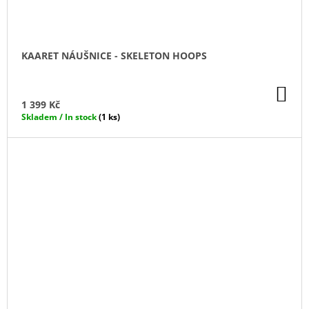
KAARET NÁUŠNICE - SKELETON HOOPS
DO
KO
1 399 Kč
Skladem / In stock
(1 ks)