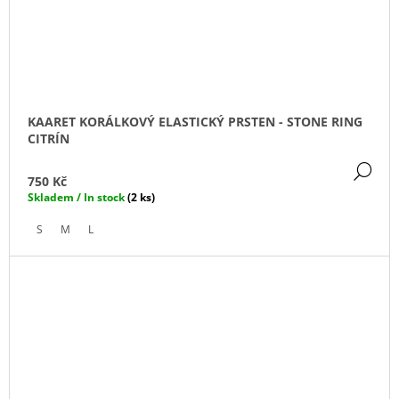
KAARET KORÁLKOVÝ ELASTICKÝ PRSTEN - STONE RING
CITRÍN
DE
750 Kč
Skladem / In stock
(2 ks)
S
M
L