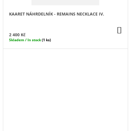
KAARET NÁHRDELNÍK - REMAINS NECKLACE IV.
DO
KO
2 400 Kč
Skladem / In stock
(1 ks)