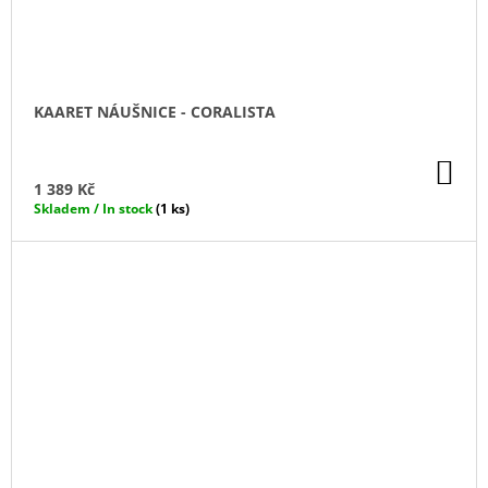
KAARET NÁUŠNICE - CORALISTA
DO
KO
1 389 Kč
Skladem / In stock
(1 ks)