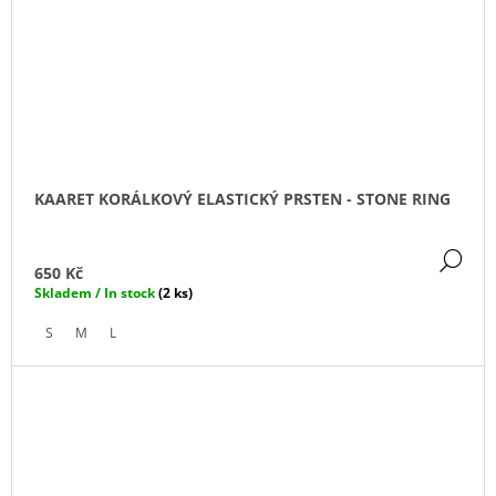
KAARET KORÁLKOVÝ ELASTICKÝ PRSTEN - STONE RING
DE
650 Kč
Skladem / In stock
(2 ks)
S
M
L