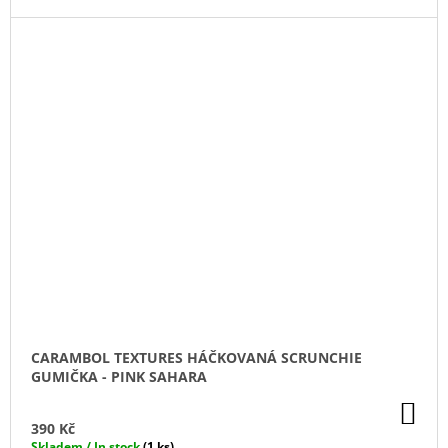
CARAMBOL TEXTURES HÁČKOVANÁ SCRUNCHIE
GUMIČKA - PINK SAHARA
DO
KO
390 Kč
Skladem / In stock
(1 ks)