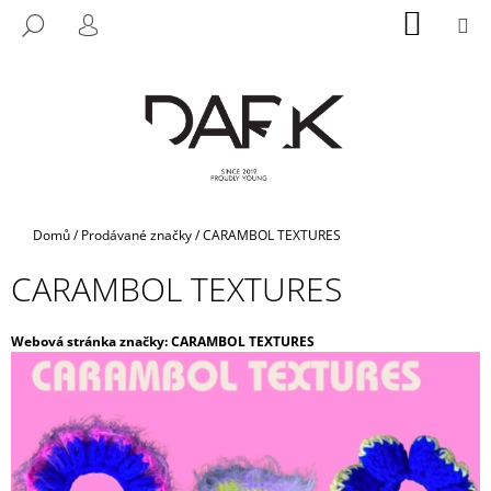
K
Přejít
NÁKUP
M
HLEDAT
na
KOŠÍK
O
PŘIHLÁŠENÍ
ZPĚT
ZPĚT
obsah
Š
Í
C
K
O
P
O
T
Domů
/
Prodávané značky
/
CARAMBOL TEXTURES
Ř
CARAMBOL TEXTURES
E
B
U
Webová stránka značky:
CARAMBOL TEXTURES
J
E
T
E
N