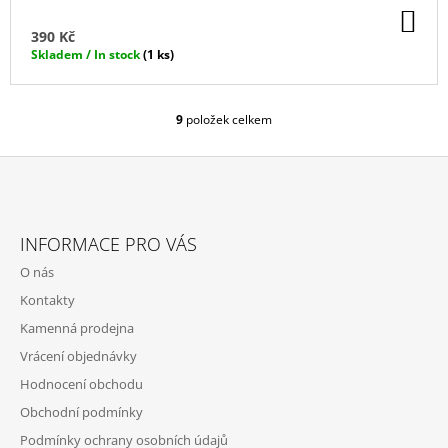
DO
KO
390 Kč
Skladem / In stock
(1 ks)
9
položek celkem
O
V
L
Á
D
Z
A
Á
C
INFORMACE PRO VÁS
P
Í
O nás
P
A
R
Kontakty
T
V
Kamenná prodejna
Í
K
Y
Vrácení objednávky
V
Hodnocení obchodu
Ý
P
Obchodní podmínky
I
Podmínky ochrany osobních údajů