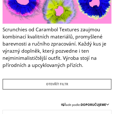
A
J
Í
T
Scrunchies od Carambol Textures zaujmou
?
kombinací kvalitních materiálů, promyšlené
barevnosti a ručního zpracování. Každý kus je
výrazný doplněk, který pozvedne i ten
nejminimalističtější outfit. Výroba stojí na
HLEDAT
přírodních a upcyklovaných přízích.
D
O
OTEVŘÍT FILTR
P
O
R
Ř
U
Řadit podle:
DOPORUČUJEME
A
Č
V
U