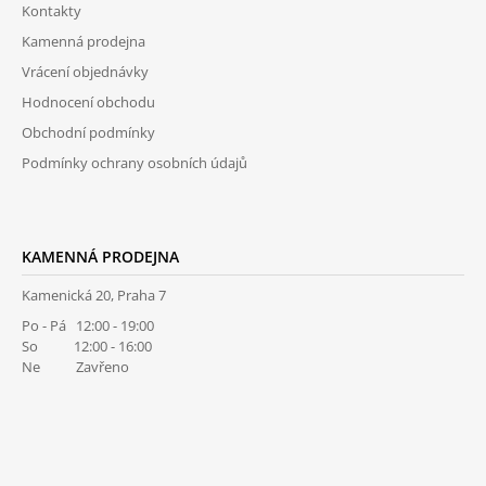
R
Kontakty
T
V
Kamenná prodejna
Í
K
Y
Vrácení objednávky
V
Hodnocení obchodu
Ý
P
Obchodní podmínky
I
Podmínky ochrany osobních údajů
S
U
KAMENNÁ PRODEJNA
Kamenická 20, Praha 7
Po - Pá 12:00 - 19:00
So 12:00 - 16:00
Ne Zavřeno