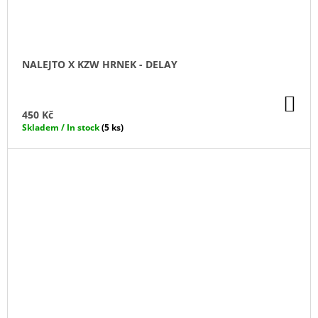
NALEJTO X KZW HRNEK - DELAY
DO
KO
450 Kč
Skladem / In stock
(5 ks)