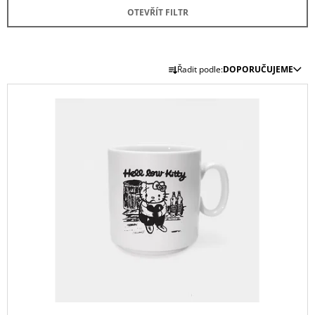
OTEVŘÍT FILTR
Ř
Řadit podle:
DOPORUČUJEME
A
V
Z
Ý
E
P
N
I
Í
S
P
P
R
R
O
O
D
D
U
U
K
K
T
T
Ů
Ů