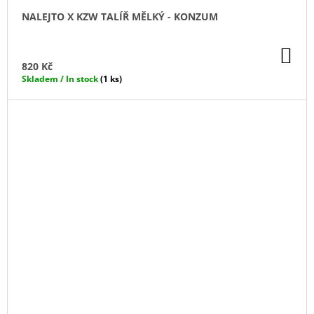
NALEJTO X KZW TALÍŘ MĚLKÝ - KONZUM
DO
KO
820 Kč
Skladem / In stock
(1 ks)