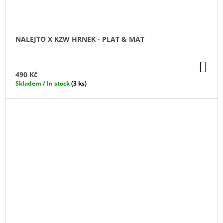
NALEJTO X KZW HRNEK - PLAT & MAT
DO
KO
490 Kč
Skladem / In stock
(3 ks)