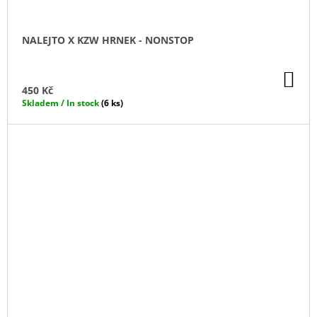
NALEJTO X KZW HRNEK - NONSTOP
DO
KO
450 Kč
Skladem / In stock
(6 ks)