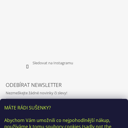
Sledovat na Instagramu
ODEBÍRAT NEWSLETTER
Nezmeškejte žádné novinky či slevy!
E-mail
MÁTE RÁDI SUŠENKY?
Vložením e-mailu souhlasíte s
podmínkami ochrany osobních
Abychom Vám umožnili co nejpohodlnější nákup,
údajů
používáme k tomu soubory cookies (sadly not the