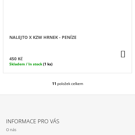
NALEJTO X KZW HRNEK - PENÍZE
DO
KO
450 Kč
Skladem / In stock
(1 ks)
11
položek celkem
O
V
L
Á
D
Z
A
Á
C
INFORMACE PRO VÁS
P
Í
O nás
P
A