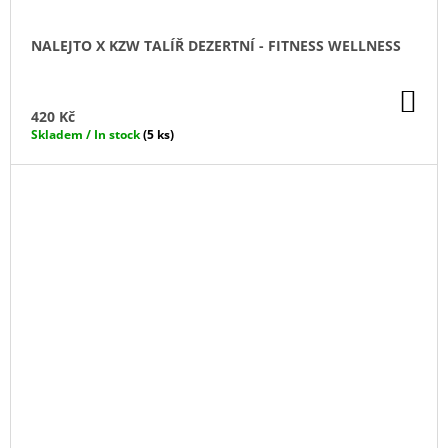
NALEJTO X KZW TALÍŘ DEZERTNÍ - FITNESS WELLNESS
DO
KO
420 Kč
Skladem / In stock
(5 ks)