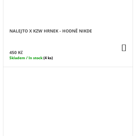
NALEJTO X KZW HRNEK - HODNĚ NIKDE
DO
KO
450 Kč
Skladem / In stock
(4 ks)