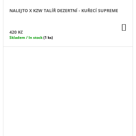
NALEJTO X KZW TALÍŘ DEZERTNÍ - KUŘECÍ SUPREME
DO
KO
420 Kč
Skladem / In stock
(1 ks)