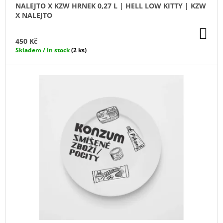
NALEJTO X KZW HRNEK 0,27 L | HELL LOW KITTY | KZW
X NALEJTO
DO
KO
450 Kč
Skladem / In stock
(2 ks)