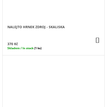
NALEJTO HRNEK ZDROJ - SKALISKA
DO
KO
370 Kč
Skladem / In stock
(1 ks)