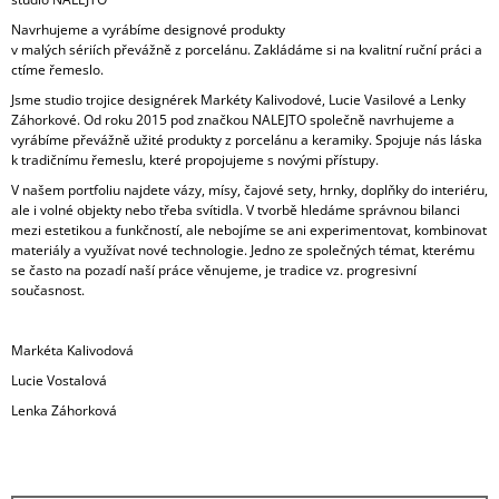
J
Navrhujeme a vyrábíme designové produkty
E
v malých sériích převážně z porcelánu. Zakládáme si na kvalitní ruční práci a
M
ctíme řemeslo.
E
Jsme studio trojice designérek Markéty Kalivodové, Lucie Vasilové a Lenky
Záhorkové. O
d roku 2015 pod značkou NALEJTO společně navrhujeme a
CHOKER
vyrábíme převážně užité produkty z porcelánu a keramiky. Spojuje nás láska
/
k
tradičnímu řemeslu, které propojujeme s novými přístupy.
NÁHRDELNÍK
-
V našem portfoliu najdete vázy, mísy, čajové sety, hrnky, doplňky do interiéru,
ČERNÝ
ale i volné objekty nebo třeba svítidla. V tvorbě hledáme správnou bilanci
SE
mezi estetikou a funkčností, ale nebojíme se ani experimentovat, kombinovat
STŘÍBRNÝM
materiály a využívat nové technologie. Jedno ze společných témat, kterému
DLOUHÝM
se často na pozadí naší práce věnujeme, je tradice vz. progresivní
ŘETÍZKEM
současnost.
A
SRDÍČKEM
450
Markéta Kalivodová
Kč
Lucie Vostalová
Lenka Záhorková