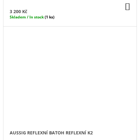
DO
KO
3 200 Kč
Skladem / In stock
(1 ks)
AUSSIG REFLEXNÍ BATOH REFLEXNÍ K2