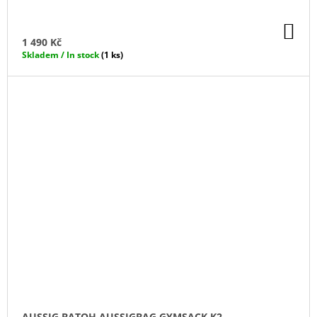
DO
KO
1 490 Kč
Skladem / In stock
(1 ks)
AUSSIG BATOH AUSSIGBAG GYMSACK K2