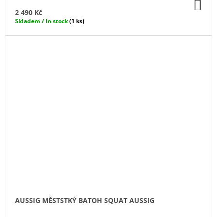
DO
KO
2 490 Kč
Skladem / In stock
(1 ks)
AUSSIG MĚSTSTKÝ BATOH SQUAT AUSSIG