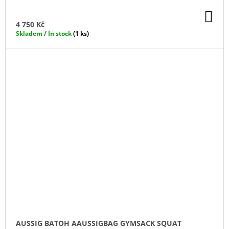
DO
KO
4 750 Kč
Skladem / In stock
(1 ks)
AUSSIG BATOH AAUSSIGBAG GYMSACK SQUAT