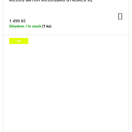
DO
KO
1 490 Kč
Skladem / In stock
(1 ks)
TIP