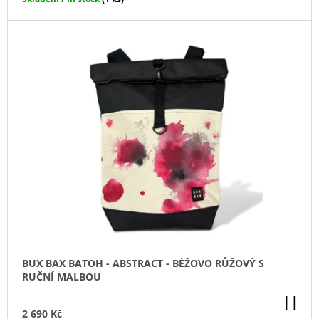
J
E
M
E
DARK
BLACK
ČERNÁ
DENTÁLNÍ
NIT
-
CHARCOAL
MENTOL
-
NÁHRADNÍ
NÁPLŇ
65
Kč
BUX BAX BATOH - ABSTRACT - BÉŽOVO RŮŽOVÝ S
RUČNÍ MALBOU
DO
KO
2 690 Kč