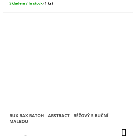
Skladem / In stock
(1 ks)
BUX BAX BATOH - ABSTRACT - BÉŽOVÝ S RUČNÍ
MALBOU
DO
KO