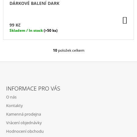
DÁRKOVÉ BALENÍ DARK
DO
KO
99 Kč
Skladem / In stock
(>50 ks)
10
položek celkem
O
V
L
Á
D
Z
A
Á
C
INFORMACE PRO VÁS
P
Í
O nás
P
A
R
Kontakty
T
V
Kamenná prodejna
Í
K
Y
Vrácení objednávky
V
Hodnocení obchodu
Ý