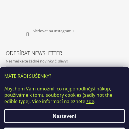
Sledovat na Instagramu
ODEBÍRAT NEWSLETTER
Nezmeškejte žádné novinky či slevy!
E-mail
MÁTE RÁDI SUŠENKY?
Vložením e-mailu souhlasíte s
podmínkami ochrany osobních
Abychom Vám umožnili co nejpohodlnější nákup,
údajů
používáme k tomu soubory cookies (sadly not the
PŘIHLÁSIT SE
edible type). Více informací naleznete
zde
.
Nastavení
♥ Kamenná prodejna v ulici Kamenická 20, Praha7 bude v období
1. 7. - 19. 9. 2026 uzavřena z důvodu rekonstrukce, OSOBNÍ
VYZVEDNUTÍ BUDE MOŽNÉ po předchozí individuální domluvě