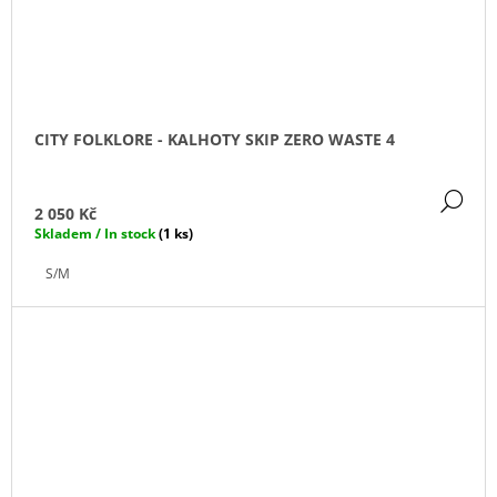
CITY FOLKLORE - KALHOTY SKIP ZERO WASTE 4
DE
2 050 Kč
Skladem / In stock
(1 ks)
S/M