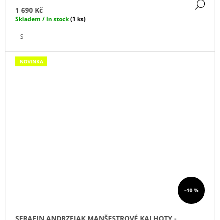
DE
1 690 Kč
Skladem / In stock
(1 ks)
S
NOVINKA
–10 %
SERAFIN ANDRZEJAK MANŠESTROVÉ KALHOTY -