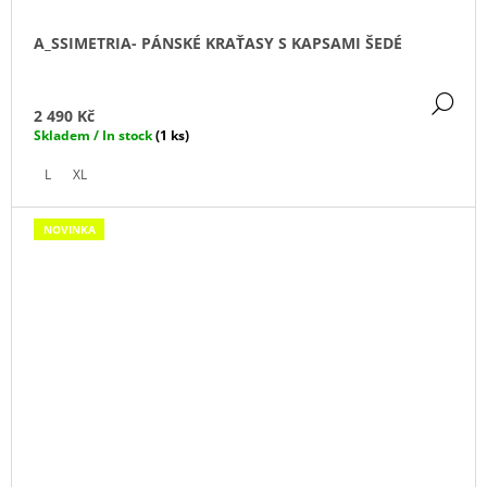
A_SSIMETRIA- PÁNSKÉ KRAŤASY S KAPSAMI ŠEDÉ
DE
2 490 Kč
Skladem / In stock
(1 ks)
L
XL
NOVINKA