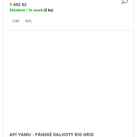
DE
1 492 Kč
Skladem / In stock
(2 ks)
S/M
M/L
API YAMU - PÁNSKÉ KALHOTY RIG GRID