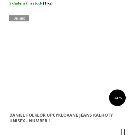
Skladem / In stock
(1 ks)
UNISEX
–24 %
DANIEL FOLKLOR UPCYKLOVANÉ JEANS KALHOTY
UNISEX - NUMBER 1.
DO
KO