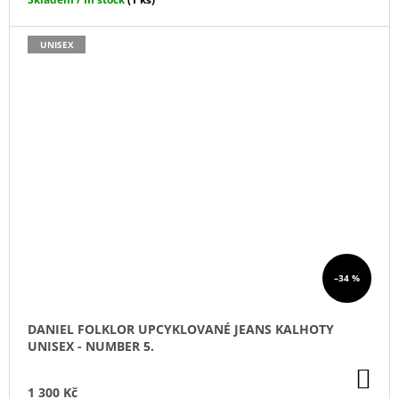
UNISEX
–34 %
DANIEL FOLKLOR UPCYKLOVANÉ JEANS KALHOTY
UNISEX - NUMBER 5.
DO
KO
1 300 Kč