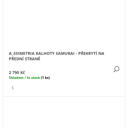
A_SSIMETRIA KALHOTY SAMURAI - PŘEKRYTÍ NA
PŘEDNÍ STRANĚ
DE
2 790 Kč
Skladem / In stock
(1 ks)
S