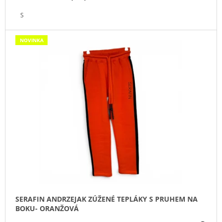
J
S
E
M
E
NOVINKA
IRONIC
CANDLES
-
LEPŠÍ
ZAPÁLIT
SVÍČKU,
NEŽ
MANŽELA
390
Kč
SERAFIN ANDRZEJAK ZÚŽENÉ TEPLÁKY S PRUHEM NA
BOKU- ORANŽOVÁ