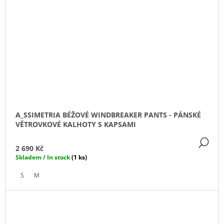
A_SSIMETRIA BÉŽOVÉ WINDBREAKER PANTS - PÁNSKÉ
VĚTROVKOVÉ KALHOTY S KAPSAMI
DE
2 690 Kč
Skladem / In stock
(1 ks)
S
M