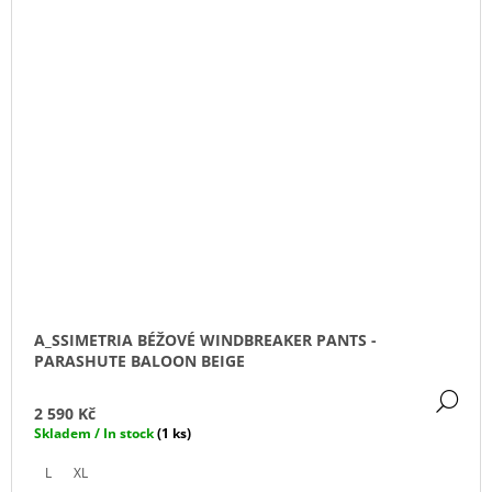
A_SSIMETRIA BÉŽOVÉ WINDBREAKER PANTS -
PARASHUTE BALOON BEIGE
DE
2 590 Kč
Skladem / In stock
(1 ks)
L
XL