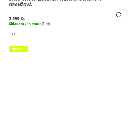
ORANŽOVÁ
DE
3 999 Kč
Skladem / In stock
(1 ks)
M
NOVINKA