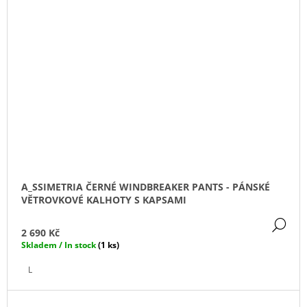
A_SSIMETRIA ČERNÉ WINDBREAKER PANTS - PÁNSKÉ
VĚTROVKOVÉ KALHOTY S KAPSAMI
DE
2 690 Kč
Skladem / In stock
(1 ks)
L