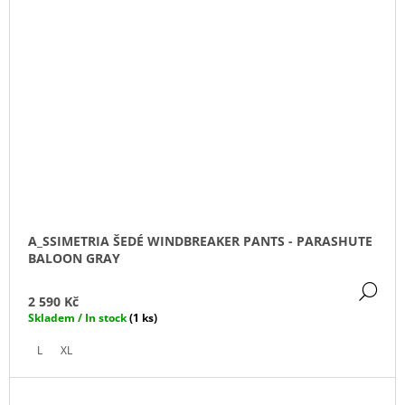
A_SSIMETRIA ŠEDÉ WINDBREAKER PANTS - PARASHUTE
BALOON GRAY
DE
2 590 Kč
Skladem / In stock
(1 ks)
L
XL