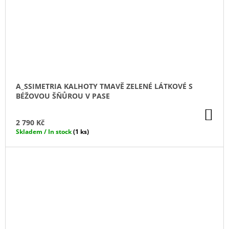
A_SSIMETRIA KALHOTY TMAVĚ ZELENÉ LÁTKOVÉ S
BÉŽOVOU ŠŇŮROU V PASE
DO
KO
2 790 Kč
Skladem / In stock
(1 ks)