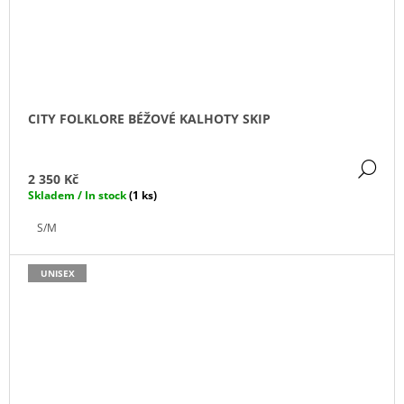
CITY FOLKLORE BÉŽOVÉ KALHOTY SKIP
DE
2 350 Kč
Skladem / In stock
(1 ks)
S/M
UNISEX