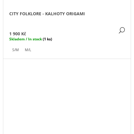
CITY FOLKLORE - KALHOTY ORIGAMI
DE
1 900 Kč
Skladem / In stock
(1 ks)
S/M
M/L