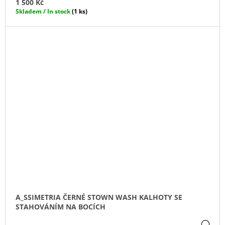
1 500 Kč
Skladem / In stock
(1 ks)
A_SSIMETRIA ČERNÉ STOWN WASH KALHOTY SE
STAHOVÁNÍM NA BOCÍCH
DE