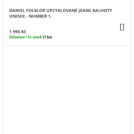
DANIEL FOLKLOR UPCYKLOVANÉ JEANS KALHOTY
UNISEX - NUMBER 1.
DO
KO
1 990 Kč
Skladem / In stock
(1 ks)