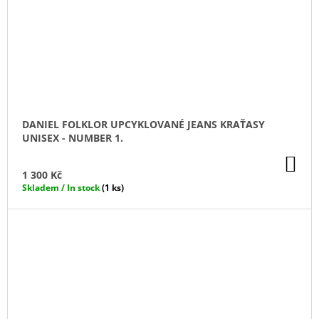
DANIEL FOLKLOR UPCYKLOVANÉ JEANS KRAŤASY
UNISEX - NUMBER 1.
DO
KO
1 300 Kč
Skladem / In stock
(1 ks)