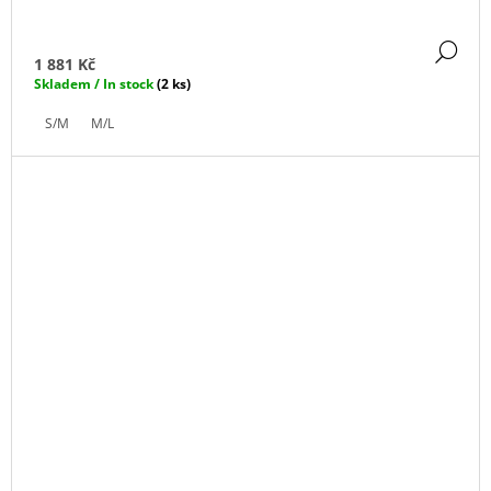
DE
1 881 Kč
Skladem / In stock
(2 ks)
S/M
M/L