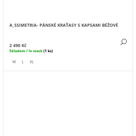
A_SSIMETRIA- PÁNSKÉ KRAŤASY S KAPSAMI BÉŽOVÉ
DE
2 490 Kč
Skladem / In stock
(1 ks)
M
L
XL