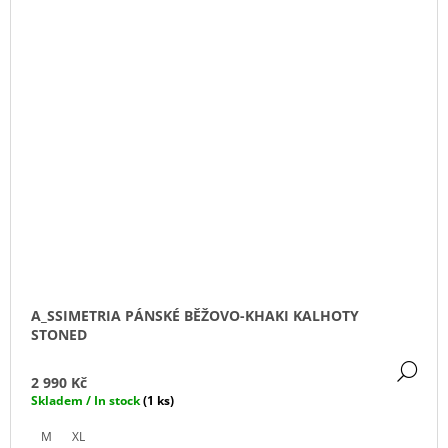
A_SSIMETRIA PÁNSKÉ BĚŽOVO-KHAKI KALHOTY
STONED
DE
2 990 Kč
Skladem / In stock
(1 ks)
M
XL