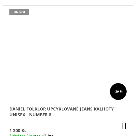
UNISEX
–39 %
DANIEL FOLKLOR UPCYKLOVANÉ JEANS KALHOTY
UNISEX - NUMBER 8.
DO
KO
1 200 Kč
Skladem / In stock
(1 ks)