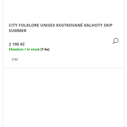
CITY FOLKLORE UNISEX KOSTKOVANÉ KALHOTY SKIP
SUMMER
DE
2 190 Kč
Skladem / In stock
(1 ks)
S/M