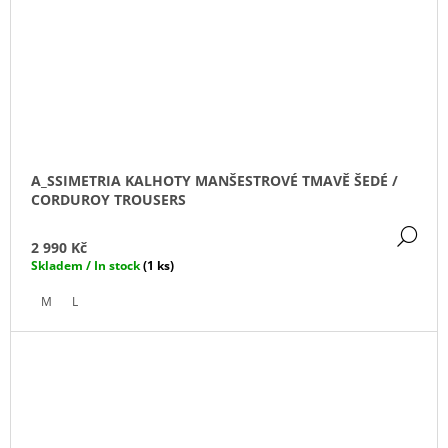
A_SSIMETRIA KALHOTY MANŠESTROVÉ TMAVĚ ŠEDÉ /
CORDUROY TROUSERS
DE
2 990 Kč
Skladem / In stock
(1 ks)
M
L