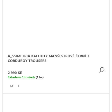
A_SSIMETRIA KALHOTY MANŠESTROVÉ ČERNÉ /
CORDUROY TROUSERS
DE
2 990 Kč
Skladem / In stock
(1 ks)
M
L