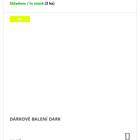
Skladem / In stock
(3 ks)
TIP
DÁRKOVÉ BALENÍ DARK
DO
KO