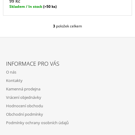
99 Kč
Skladem / In stock
(>50 ks)
3
položek celkem
O
V
L
Á
D
Z
A
Á
C
INFORMACE PRO VÁS
P
Í
O nás
P
A
R
Kontakty
T
V
Kamenná prodejna
Í
K
Y
Vrácení objednávky
V
Hodnocení obchodu
Ý
P
Obchodní podmínky
I
Podmínky ochrany osobních údajů
S
U