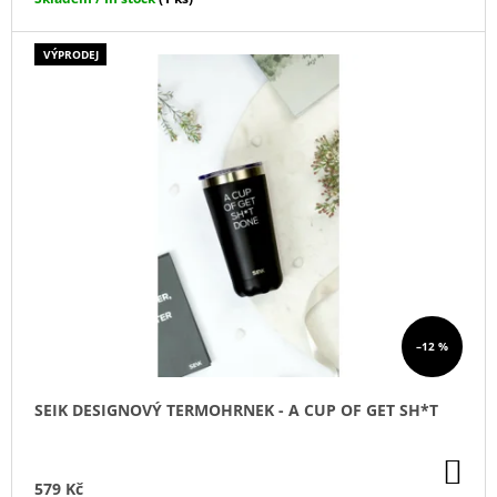
J
E
VÝPRODEJ
M
E
IRONIC
CANDLES
-
SÓJOVÁ
SVÍČKA/
ASSHOLE
REPELENT
290
Kč
–12 %
SEIK DESIGNOVÝ TERMOHRNEK - A CUP OF GET SH*T
DO
KO
579 Kč