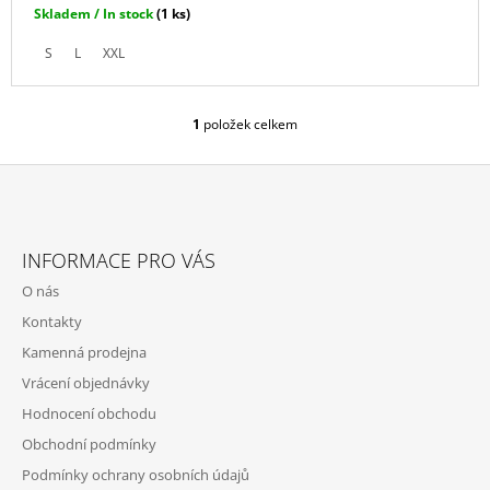
Skladem / In stock
(1 ks)
J
E
S
L
XXL
M
E
1
položek celkem
IRONIC
O
CANDLES
V
-
L
LEPŠÍ
Á
ZAPÁLIT
D
Z
SVÍČKU,
A
NEŽ
Á
C
INFORMACE PRO VÁS
MANŽELA
P
Í
390
O nás
P
A
Kč
R
Kontakty
T
V
Kamenná prodejna
Í
K
Y
Vrácení objednávky
V
Hodnocení obchodu
Ý
P
Obchodní podmínky
I
Podmínky ochrany osobních údajů
S