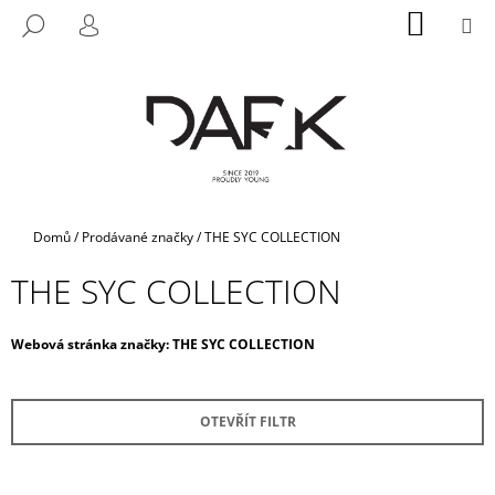
K
Přejít
NÁKUP
M
HLEDAT
na
KOŠÍK
O
PŘIHLÁŠENÍ
ZPĚT
ZPĚT
obsah
Š
Í
C
K
O
P
O
T
Domů
/
Prodávané značky
/
THE SYC COLLECTION
Ř
THE SYC COLLECTION
E
B
U
Webová stránka značky:
THE SYC COLLECTION
J
E
OTEVŘÍT FILTR
T
E
N