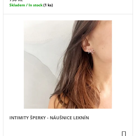
J
Skladem / In stock
(1 ks)
E
M
E
IRONIC
CANDLES
-
SÓJOVÁ
SVÍČKA/
ASSHOLE
REPELENT
290
Kč
INTIMITY ŠPERKY - NÁUŠNICE LEKNÍN
DO