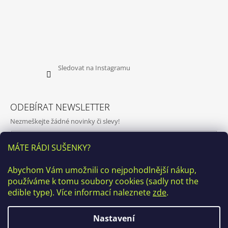
Sledovat na Instagramu
ODEBÍRAT NEWSLETTER
Nezmeškejte žádné novinky či slevy!
E-mail
MÁTE RÁDI SUŠENKY?
Vložením e-mailu souhlasíte s
podmínkami ochrany osobních
Abychom Vám umožnili co nejpohodlnější nákup,
údajů
používáme k tomu soubory cookies (sadly not the
PŘIHLÁSIT SE
edible type). Více informací naleznete
zde
.
Nastavení
♥ Kamenná prodejna v ulici Kamenická 20, Praha7 bude v období