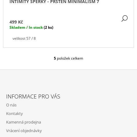
INTIMITY ŠPERKY - PRSTEN MINIMALISM 7
DE
499 Kč
Skladem / In stock
(2 ks)
velikost 57 / 8
5
položek celkem
O
V
L
Á
D
Z
A
Á
C
INFORMACE PRO VÁS
P
Í
O nás
P
A
R
Kontakty
T
V
Kamenná prodejna
Í
K
Y
Vrácení objednávky
V