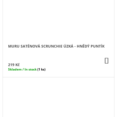
MURU SATÉNOVÁ SCRUNCHIE ÚZKÁ - HNĚDÝ PUNTÍK
DO
KO
219 Kč
Skladem / In stock
(1 ks)