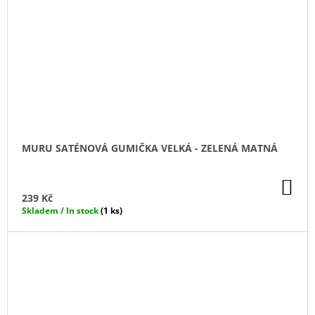
MURU SATÉNOVÁ GUMIČKA VELKÁ - ZELENÁ MATNÁ
DO
KO
239 Kč
Skladem / In stock
(1 ks)