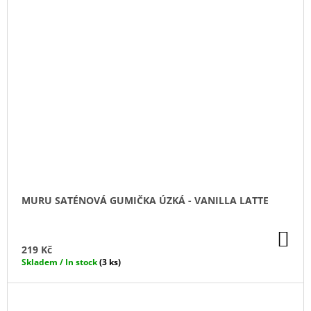
MURU SATÉNOVÁ GUMIČKA ÚZKÁ - VANILLA LATTE
DO
KO
219 Kč
Skladem / In stock
(3 ks)