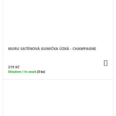
MURU SATÉNOVÁ GUMIČKA ÚZKÁ - CHAMPAGNE
DO
KO
219 Kč
Skladem / In stock
(3 ks)