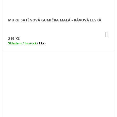
MURU SATÉNOVÁ GUMIČKA MALÁ - KÁVOVÁ LESKÁ
DO
KO
219 Kč
Skladem / In stock
(1 ks)