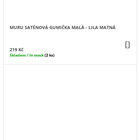
MURU SATÉNOVÁ GUMIČKA MALÁ - LILA MATNÁ
DO
KO
219 Kč
Skladem / In stock
(2 ks)