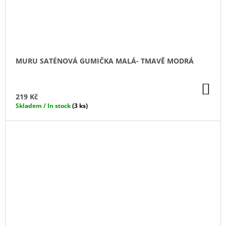
MURU SATÉNOVÁ GUMIČKA MALÁ- TMAVĚ MODRÁ
DO
KO
219 Kč
Skladem / In stock
(3 ks)