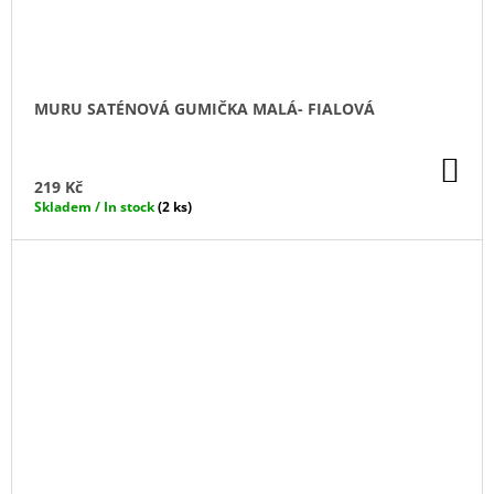
MURU SATÉNOVÁ GUMIČKA MALÁ- FIALOVÁ
DO
KO
219 Kč
Skladem / In stock
(2 ks)