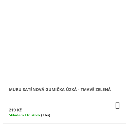
MURU SATÉNOVÁ GUMIČKA ÚZKÁ - TMAVĚ ZELENÁ
DO
KO
219 Kč
Skladem / In stock
(3 ks)