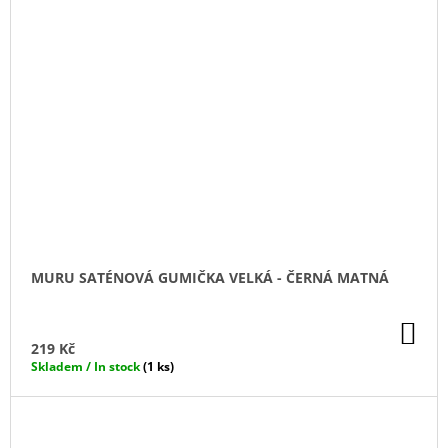
MURU SATÉNOVÁ GUMIČKA VELKÁ - ČERNÁ MATNÁ
DO
KO
219 Kč
Skladem / In stock
(1 ks)