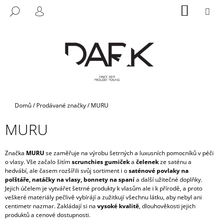
K
Přejít
NÁKUP
M
HLEDAT
na
KOŠÍK
O
PŘIHLÁŠENÍ
ZPĚT
ZPĚT
obsah
Š
Í
C
K
O
P
O
T
Domů
/
Prodávané značky
/
MURU
Ř
MURU
E
B
U
Značka
MURU
se zaměřuje na výrobu šetrných a luxusních pomocníků v péči
o vlasy. Vše začalo šitím
scrunchies gumiček
a
čelenek
ze saténu a
J
hedvábí, ale časem rozšířili svůj sortiment i o
saténové povlaky na
E
polštáře, natáčky na vlasy, bonnety na spaní
a další užitečné doplňky.
Jejich účelem je vytvářet šetrné produkty k vlasům ale i k přírodě, a proto
T
veškeré materiály pečlivě vybírájí a zužitkují všechnu látku, aby nebyl ani
E
centimetr nazmar. Zakládají si na
vysoké kvalitě
, dlouhověkosti jejich
produktů a cenové dostupnosti.
N