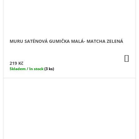
MURU SATÉNOVÁ GUMIČKA MALÁ- MATCHA ZELENÁ
DO
KO
219 Kč
Skladem / In stock
(3 ks)