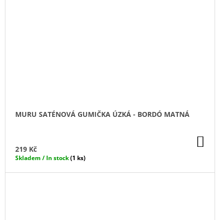
MURU SATÉNOVÁ GUMIČKA ÚZKÁ - BORDÓ MATNÁ
DO
KO
219 Kč
Skladem / In stock
(1 ks)