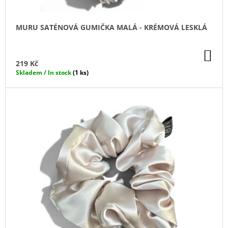
T
J
Ů
Ů
E
M
MURU SATÉNOVÁ GUMIČKA MALÁ - KRÉMOVÁ LESKLÁ
E
DO
KO
DARK
219 Kč
BLACK
Skladem / In stock
(1 ks)
ČERNÁ
DENTÁLNÍ
NIT
-
CHARCOAL
MENTOL
-
NÁHRADNÍ
NÁPLŇ
65
Kč