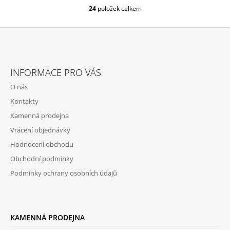
24
položek celkem
O
V
L
Á
D
Z
A
Á
C
INFORMACE PRO VÁS
P
Í
O nás
P
A
R
Kontakty
T
V
Kamenná prodejna
Í
K
Y
Vrácení objednávky
V
Hodnocení obchodu
Ý
P
Obchodní podmínky
I
Podmínky ochrany osobních údajů
S
U
KAMENNÁ PRODEJNA