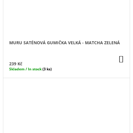
MURU SATÉNOVÁ GUMIČKA VELKÁ - MATCHA ZELENÁ
DO
KO
239 Kč
Skladem / In stock
(3 ks)