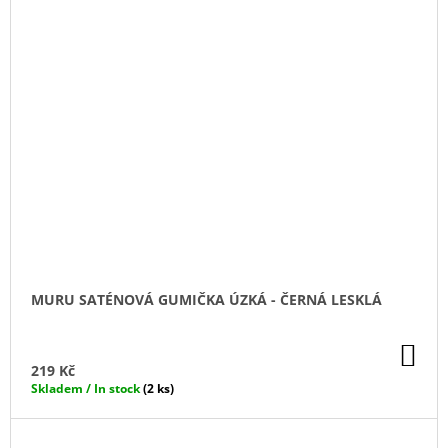
MURU SATÉNOVÁ GUMIČKA ÚZKÁ - ČERNÁ LESKLÁ
DO
KO
219 Kč
Skladem / In stock
(2 ks)