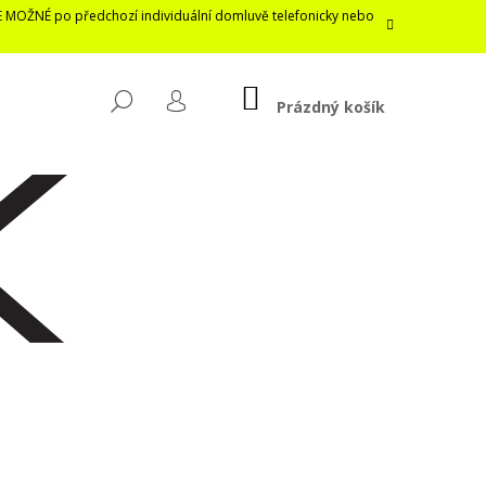
E MOŽNÉ po předchozí individuální domluvě telefonicky nebo
NÁKUPNÍ
HLEDAT
KOŠÍK
Prázdný košík
PŘIHLÁŠENÍ
Následující
LASTICKÁ ROUŠKA /