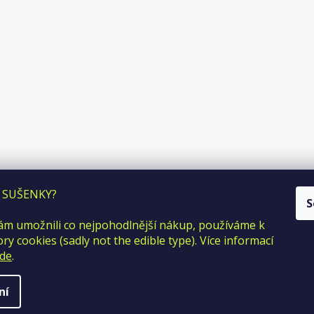
 SUŠENKY?
S
m umožnili co nejpohodlnější nákup, používáme k
y cookies (sadly not the edible type). Více informací
de
.
ní