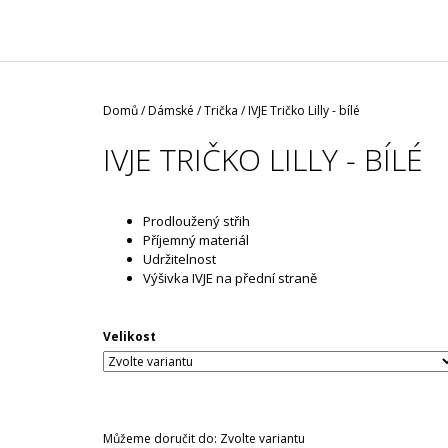
/ ČERNÁ ROUŠKA / TYP FISH
35 Kč
Domů
/
Dámské
/
Trička
/
IVJE Tričko Lilly - bílé
IVJE TRIČKO LILLY - BÍLÉ
Prodloužený střih
Příjemný materiál
Udržitelnost
Výšivka IVJE na přední straně
Velikost
Můžeme doručit do:
Zvolte variantu