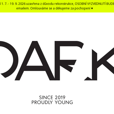
í 1. 7. - 19. 9. 2026 uzavřena z důvodu rekonstrukce, OSOBNÍ VYZVEDNUTÍ BUD
emailem. Omlouváme se a děkujeme za pochopení ♥
CO POTŘEBUJETE NAJÍT?
HLEDAT
DOPORUČUJEME
DARK BLACK ČERNÁ DENTÁLNÍ NIT -
ČERNÁ UNISEX E