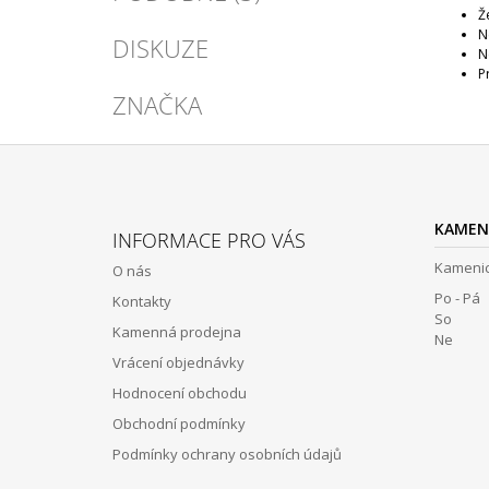
Ž
N
DISKUZE
N
P
ZNAČKA
Z
Á
KAMEN
INFORMACE PRO VÁS
P
Kamenic
O nás
A
Po - Pá 
Kontakty
T
So 12:
Kamenná prodejna
Í
Ne Z
Vrácení objednávky
Hodnocení obchodu
Obchodní podmínky
Podmínky ochrany osobních údajů