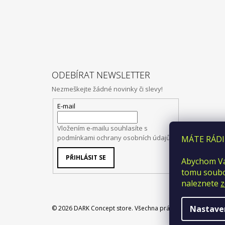
ODEBÍRAT NEWSLETTER
Nezmeškejte žádné novinky či slevy!
E-mail
Vložením e-mailu souhlasíte s
podmínkami ochrany osobních údajů
MÁTE RÁDI
PŘIHLÁSIT SE
Abychom Vá
tomu soubor
naleznete
z
Nastave
© 2026 DARK Concept store. Všechna práva vyhrazena.