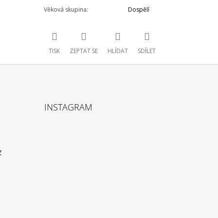
Věková skupina
:
Dospělí
TISK
ZEPTAT SE
HLÍDAT
SDÍLET
INSTAGRAM
z