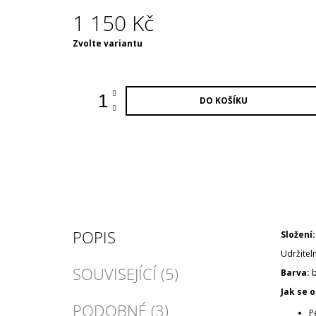
1 150 Kč
Měrná
Zvolte variantu
cena:
DO KOŠÍKU
POPIS
Složení:
Udržitel
SOUVISEJÍCÍ (5)
Barva:
b
Jak se o
PODOBNÉ (3)
P