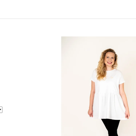
CHARCOAL MENTOL - NÁHRADNÍ
MASKA NA OBLIČ
NÁPLŇ
120 Kč
65 Kč