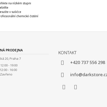
ehlete na nízkém stupni
ebělte
esušte v sušičce
rofesionální chemické čistění
NÁ PRODEJNA
KONTAKT
ká 20, Praha 7
+420 737 556 298
12:00 - 19:00
00 - 16:00
info@darkstore.c
avřeno
Facebook
Instagram