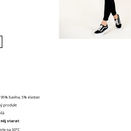
95% bavlna, 5% elastan
ný produkt
ílá
 něj starat:
erte na 30°C