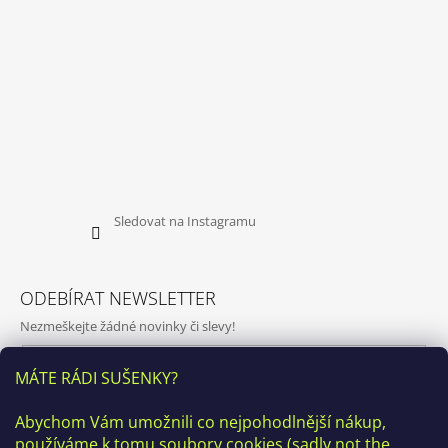
Sledovat na Instagramu
ODEBÍRAT NEWSLETTER
Nezmeškejte žádné novinky či slevy!
E-mail
MÁTE RÁDI SUŠENKY?
Vložením e-mailu souhlasíte s
podmínkami ochrany osobních
Abychom Vám umožnili co nejpohodlnější nákup,
údajů
používáme k tomu soubory cookies (sadly not the