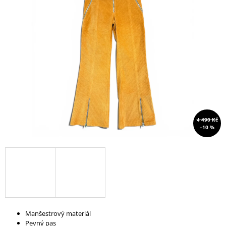
A
J
Í
T
?
HLEDAT
4 490 Kč
–10 %
D
O
P
O
R
U
Manšestrový materiál
Č
Pevný pas
U