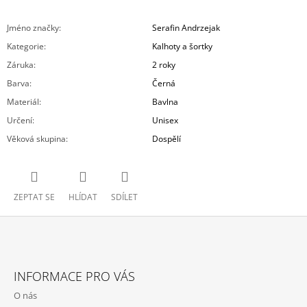
Jméno značky
:
Serafin Andrzejak
Kategorie
:
Kalhoty a šortky
Záruka
:
2 roky
Barva
:
Černá
Materiál
:
Bavlna
Určení
:
Unisex
Věková skupina
:
Dospělí
ZEPTAT SE
HLÍDAT
SDÍLET
Z
Á
INFORMACE PRO VÁS
P
O nás
A