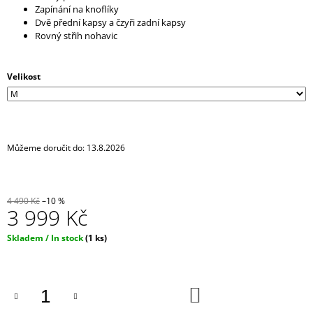
Zapínání na knoflíky
J
Dvě přední kapsy a čzyři zadní kapsy
E
Rovný střih nohavic
M
E
Velikost
IRONIC
CANDLES
-
ASSHOLE
REPELENT
-
Můžeme doručit do:
13.8.2026
ŽÍHANÁ
290
Kč
4 490 Kč
–10 %
3 999 Kč
Měrná
Skladem / In stock
(1 ks)
cena:
DO
KOŠÍKU