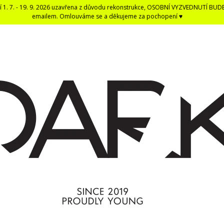
í 1. 7. - 19. 9. 2026 uzavřena z důvodu rekonstrukce, OSOBNÍ VYZVEDNUTÍ BUD
emailem. Omlouváme se a děkujeme za pochopení ♥
CO POTŘEBUJETE NAJÍT?
HLEDAT
DOPORUČUJEME
DARK BLACK ČERNÁ DENTÁLNÍ NIT -
ČERNÁ UNISEX E