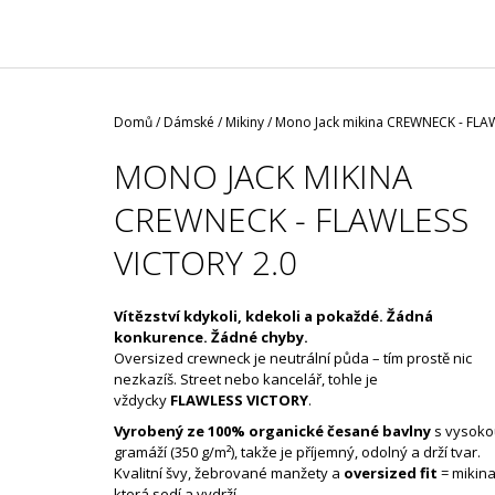
/ ČERNÁ ROUŠKA / TYP FISH
35 Kč
Domů
/
Dámské
/
Mikiny
/
Mono Jack mikina CREWNECK - FLA
MONO JACK MIKINA
CREWNECK - FLAWLESS
VICTORY 2.0
Vítězství kdykoli, kdekoli a pokaždé. Žádná
konkurence. Žádné chyby.
Oversized crewneck je neutrální půda – tím prostě nic
nezkazíš. Street nebo kancelář, tohle je
vždycky
FLAWLESS VICTORY
.
Vyrobený ze 100% organické česané bavlny
s vysok
gramáží (350 g/m²), takže je příjemný, odolný a drží tvar.
Kvalitní švy, žebrované manžety a
oversized fit
= mikina
která sedí a vydrží.