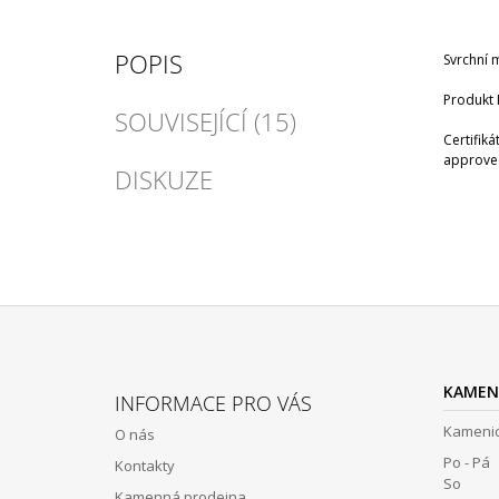
POPIS
Svrchní 
Produkt 
SOUVISEJÍCÍ (15)
Certifik
approve
DISKUZE
Z
Á
KAMEN
INFORMACE PRO VÁS
P
Kamenic
O nás
A
Po - Pá 
Kontakty
T
So 12:
Kamenná prodejna