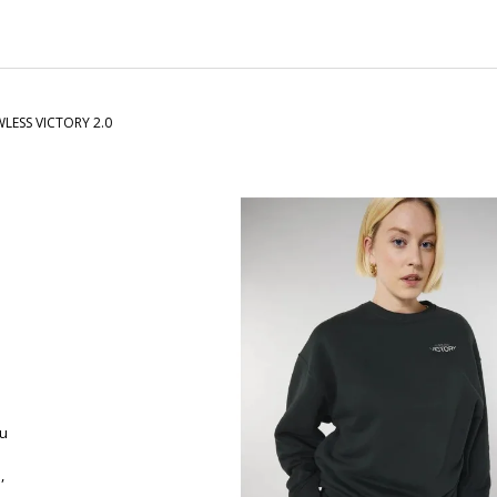
CHARCOAL MENTOL - NÁHRADNÍ
MASKA NA OBLIČ
NÁPLŇ
120 Kč
65 Kč
WLESS VICTORY 2.0
ou
,