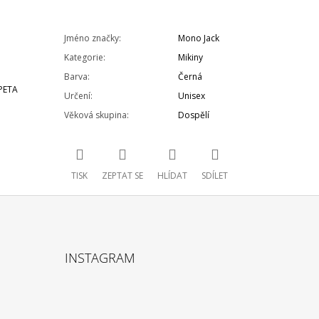
Jméno značky
:
Mono Jack
Kategorie
:
Mikiny
Barva
:
Černá
 PETA
Určení
:
Unisex
Věková skupina
:
Dospělí
TISK
ZEPTAT SE
HLÍDAT
SDÍLET
INSTAGRAM