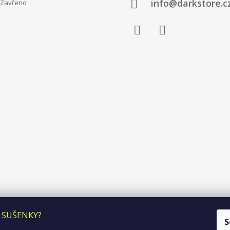
info@darkstore.c
avřeno
Facebook
Instagram
 SUŠENKY?
S