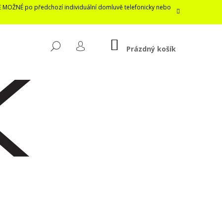
E MOŽNÉ po předchozí individuální domluvě telefonicky nebo
NÁKUPNÍ
HLEDAT
KOŠÍK
Prázdný košík
PŘIHLÁŠENÍ
Následující
LASTICKÁ ROUŠKA /