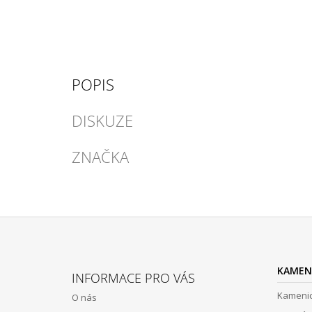
POPIS
DISKUZE
ZNAČKA
Z
Á
KAMEN
INFORMACE PRO VÁS
P
Kamenic
O nás
A