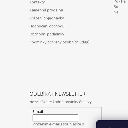
Po - Pá 
Kontakty
T
So 12:
Kamenná prodejna
Í
Ne Z
Vrácení objednávky
Hodnocení obchodu
Obchodní podmínky
Podmínky ochrany osobních údajů
ODEBÍRAT NEWSLETTER
Nezmeškejte žádné novinky či slevy!
E-mail
Vložením e-mailu souhlasíte s