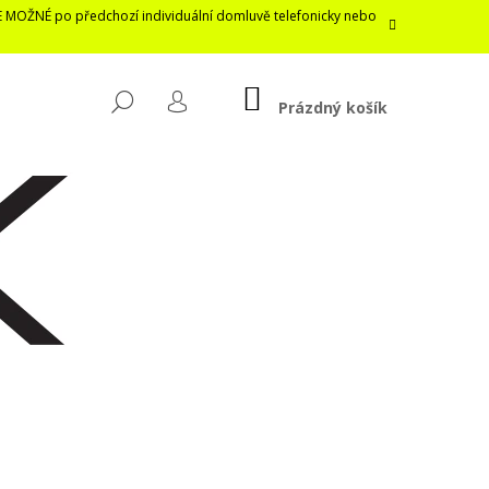
E MOŽNÉ po předchozí individuální domluvě telefonicky nebo
NÁKUPNÍ
HLEDAT
KOŠÍK
Prázdný košík
PŘIHLÁŠENÍ
Následující
LASTICKÁ ROUŠKA /