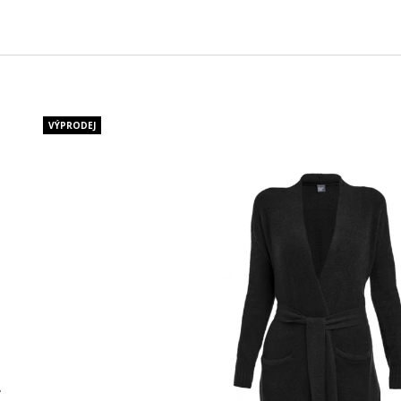
CHARCOAL MENTOL - NÁHRADNÍ
MASKA NA OBLIČ
NÁPLŇ
120 Kč
65 Kč
VÝPRODEJ
é