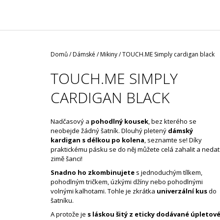
/ ČERNÁ ROUŠKA / TYP FISH
35 Kč
Domů
/
Dámské
/
Mikiny
/
TOUCH.ME Simply cardigan black
TOUCH.ME SIMPLY
CARDIGAN BLACK
Nadčasový a
pohodlný kousek
, bez kterého se
neobejde žádný šatník. Dlouhý pletený
dámský
kardigan s délkou po kolena
, seznamte se! Díky
praktickému pásku se do něj můžete celá zahalit a nedat
zimě šanci!
Snadno ho zkombinujete
s jednoduchým tílkem,
pohodlným tričkem, úzkými džíny nebo pohodlnými
volnými kalhotami. Tohle je zkrátka
univerzální kus
do
šatníku.
A protože je
s láskou šitý z eticky dodávané úpletov