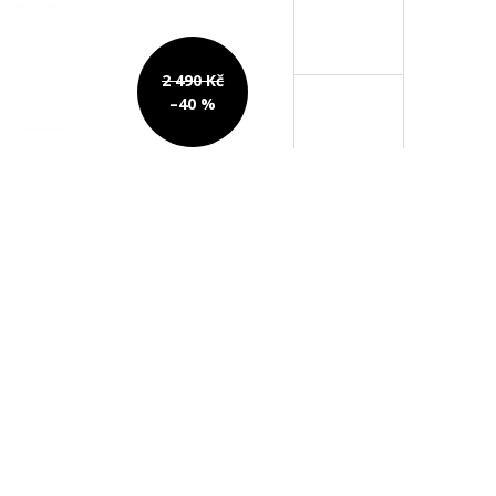
2 490 Kč
–40 %