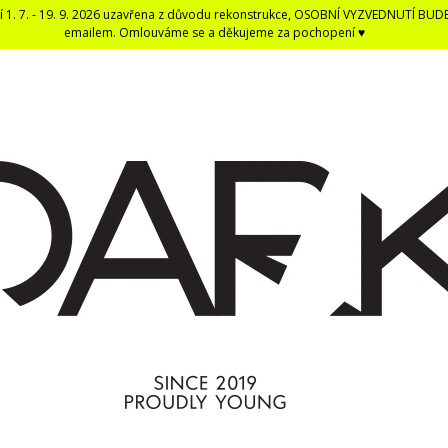
í 1. 7. - 19. 9. 2026 uzavřena z důvodu rekonstrukce, OSOBNÍ VYZVEDNUTÍ BUD
emailem. Omlouváme se a děkujeme za pochopení ♥
CO POTŘEBUJETE NAJÍT?
HLEDAT
DOPORUČUJEME
DARK BLACK ČERNÁ DENTÁLNÍ NIT -
ČERNÁ UNISEX E