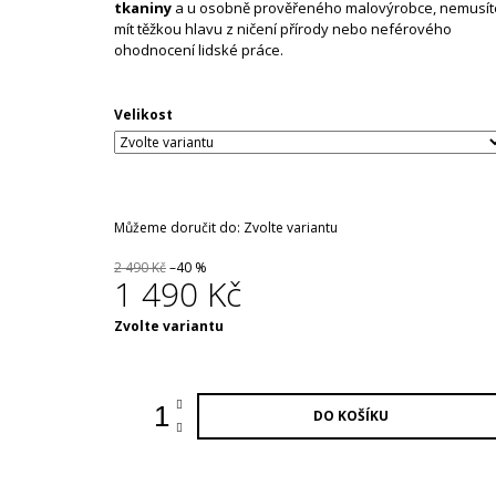
tkaniny
a u osobně prověřeného malovýrobce, nemusít
mít těžkou hlavu z ničení přírody nebo neférového
ohodnocení lidské práce.
Velikost
Můžeme doručit do:
Zvolte variantu
2 490 Kč
–40 %
1 490 Kč
Měrná
Zvolte variantu
cena:
DO KOŠÍKU