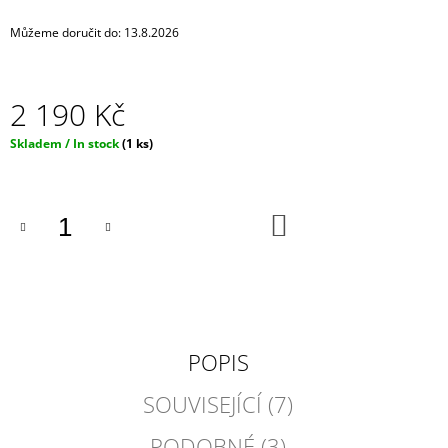
J
Můžeme doručit do:
13.8.2026
E
M
E
2 190 Kč
ČERNÁ
UNISEX
Měrná
Skladem / In stock
(1 ks)
ELASTICKÁ
cena:
ROUŠKA
/
MASKA
DO
NA
KOŠÍKU
OBLIČEJ
-
BLACK
MASK
NINJA
120
Kč
POPIS
SOUVISEJÍCÍ (7)
PODOBNÉ (3)