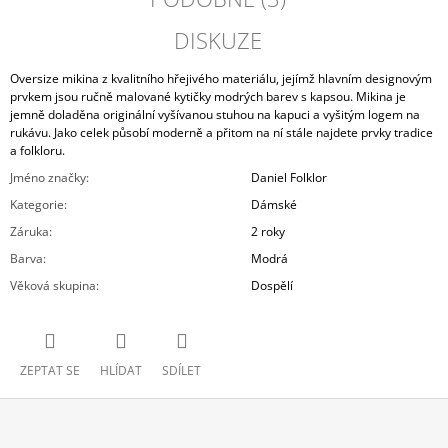
DISKUZE
Oversize mikina z kvalitního hřejivého materiálu, jejímž hlavním designovým
prvkem jsou ručně malované kytičky modrých barev s kapsou. Mikina je
jemně doladěna originální vyšívanou stuhou na kapuci a vyšitým logem na
rukávu. Jako celek působí moderně a přitom na ní stále najdete prvky tradice
a folkloru.
Jméno značky
:
Daniel Folklor
Kategorie
:
Dámské
Záruka
:
2 roky
Barva
:
Modrá
Věková skupina
:
Dospělí
ZEPTAT SE
HLÍDAT
SDÍLET