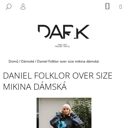
K
Přejít
NÁKUP
M
HLEDAT
na
KOŠÍK
O
PŘIHLÁŠENÍ
ZPĚT
ZPĚT
obsah
Š
Í
C
K
O
P
O
T
Domů
/
Dámské
/
Daniel Folklor over size mikina dámská
Ř
DANIEL FOLKLOR OVER SIZE
E
B
MIKINA DÁMSKÁ
U
J
E
T
E
N