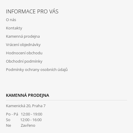
Z
Á
INFORMACE PRO VÁS
P
O nás
A
Kontakty
T
Kamenná prodejna
Í
Vrácení objednávky
Hodnocení obchodu
Obchodní podmínky
Podmínky ochrany osobních údajů
KAMENNÁ PRODEJNA
Kamenická 20, Praha 7
Po - Pá 12:00 - 19:00
So 12:00 - 16:00
Ne Zavřeno