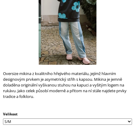
A
J
Í
T
?
HLEDAT
Oversize mikina z kvalitního hřejivého materiálu, jejímž hlavním
designovým prvkem je asymetrický střih s kapsou. Mikina je jemně
doladěna originální vyšívanou stuhou na kapuci a vyšitým logem na
rukávu. Jako celek působí moderně a přitom na ní stále najdete prvky
D
tradice a folkloru.
O
P
O
Velikost
R
U
Č
U