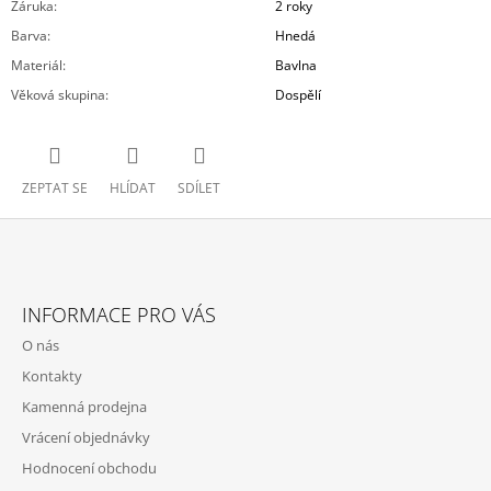
Záruka
:
2 roky
Barva
:
Hnedá
Materiál
:
Bavlna
Věková skupina
:
Dospělí
ZEPTAT SE
HLÍDAT
SDÍLET
Z
Á
INFORMACE PRO VÁS
P
O nás
A
Kontakty
T
Kamenná prodejna
Í
Vrácení objednávky
Hodnocení obchodu