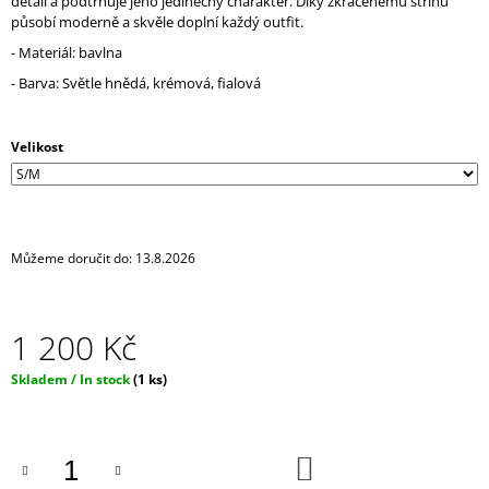
detail a podtrhuje jeho jedinečný charakter. Díky zkrácenému střihu
J
působí moderně a skvěle doplní každý outfit.
E
- Materiál: bavlna
M
E
- Barva: Světle hnědá, krémová, fialová
RESPIRÁTOR
BLACK
Velikost
FFP2
/
KN95
MASKA
/
ČERNÁ
Můžeme doručit do:
13.8.2026
ROUŠKA
/
TYP
FISH
1 200 Kč
29
Měrná
Kč
Skladem / In stock
(1 ks)
cena:
DO
KOŠÍKU