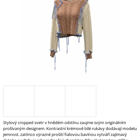
A
J
Í
T
?
HLEDAT
D
O
P
O
R
Stylový cropped svetr v hnědém odstínu zaujme svým originálním
U
prošívaným designem. Kontrastní krémově bílé rukávy dodávají modelu
Č
jemnost, zatímco výrazné prošití fialovou bavlnou vytváří zajímavý
U