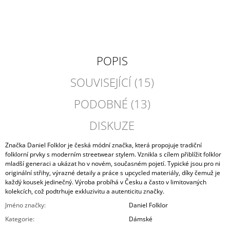
POPIS
SOUVISEJÍCÍ (15)
PODOBNÉ (13)
DISKUZE
Značka Daniel Folklor je česká módní značka, která propojuje tradiční
folklorní prvky s moderním streetwear stylem. Vznikla s cílem přiblížit folklor
mladší generaci a ukázat ho v novém, současném pojetí. Typické jsou pro ni
originální střihy, výrazné detaily a práce s upcycled materiály, díky čemuž je
každý kousek jedinečný. Výroba probíhá v Česku a často v limitovaných
kolekcích, což podtrhuje exkluzivitu a autenticitu značky.
Jméno značky
:
Daniel Folklor
Kategorie
:
Dámské