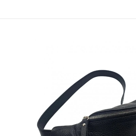
CHARCOAL MENTOL - NÁHRADNÍ
MASKA NA OBLIČ
NÁPLŇ
120 Kč
65 Kč