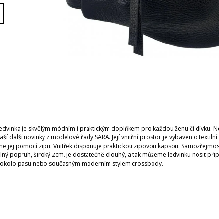
edvinka je skvělým módním i praktickým doplňkem pro každou ženu či dívku. Ne
ší další novinky z modelové řady SARA. Její vnitřní prostor je vybaven o textiln
e jej pomocí zipu. Vnitřek disponuje praktickou zipovou kapsou. Samozřejmost
elný popruh, široký 2cm. Je dostatečně dlouhý, a tak můžeme ledvinku nosit při
ě okolo pasu nebo současným moderním stylem crossbody.