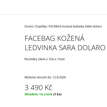
/ ČERNÁ ROUŠKA / TYP FISH
35 Kč
Domů
/
Doplňky
/
FACEBAG Kožená ledvinka SARA dolaro
FACEBAG KOŽENÁ
LEDVINKA SARA DOLARO
Rozměry 34cm x 7cm x 13cm
Můžeme doručit do:
12.8.2026
3 490 Kč
Měrná
Skladem / In stock
(1 ks)
cena: