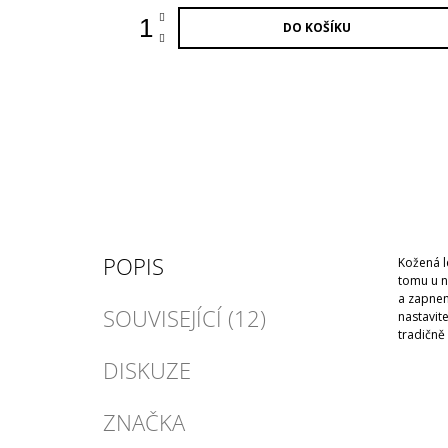
DO KOŠÍKU
POPIS
Kožená l
tomu u na
a zapnem
SOUVISEJÍCÍ (12)
nastavit
tradičn
DISKUZE
ZNAČKA