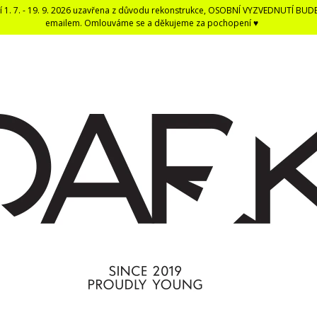
í 1. 7. - 19. 9. 2026 uzavřena z důvodu rekonstrukce, OSOBNÍ VYZVEDNUTÍ BUD
emailem. Omlouváme se a děkujeme za pochopení ♥
CO POTŘEBUJETE NAJÍT?
HLEDAT
DOPORUČUJEME
DARK BLACK ČERNÁ DENTÁLNÍ NIT -
ČERNÁ UNISEX E