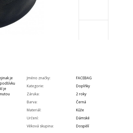
jinak je
Jméno značky
:
FACEBAG
í podšívku
Kategorie
:
Doplňky
í je
pnutou
Záruka
:
2 roky
Barva
:
Černá
Materiál
:
Kůže
Určení
:
Dámské
Věková skupina
:
Dospělí