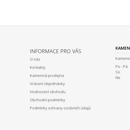
Z
Á
KAMEN
INFORMACE PRO VÁS
P
Kamenic
O nás
A
Po - Pá 
Kontakty
T
So 12:
Kamenná prodejna
Í
Ne Z
Vrácení objednávky
Hodnocení obchodu
Obchodní podmínky
Podmínky ochrany osobních údajů