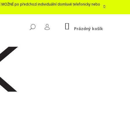
E MOŽNÉ po předchozí individuální domluvě telefonicky nebo
NÁKUPNÍ
HLEDAT
KOŠÍK
Prázdný košík
PŘIHLÁŠENÍ
Následující
LASTICKÁ ROUŠKA /