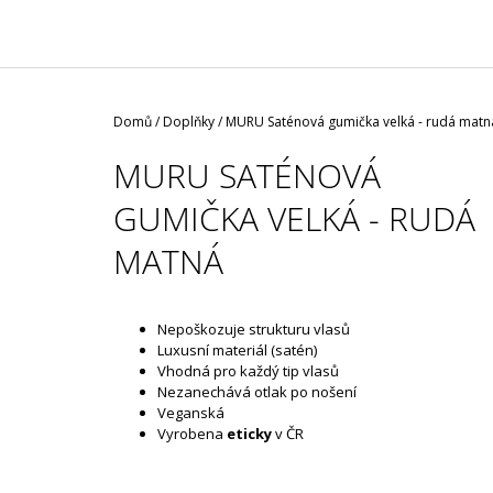
/ ČERNÁ ROUŠKA / TYP FISH
29 Kč
Domů
/
Doplňky
/
MURU Saténová gumička velká - rudá matn
MURU SATÉNOVÁ
GUMIČKA VELKÁ - RUDÁ
MATNÁ
Nepoškozuje strukturu vlasů
Luxusní materiál (satén)
Vhodná pro každý tip vlasů
Nezanechává otlak po nošení
Veganská
Vyrobena
eticky
v ČR