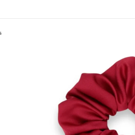
CHARCOAL MENTOL - NÁHRADNÍ
MASKA NA OBLIČ
NÁPLŇ
120 Kč
65 Kč
á