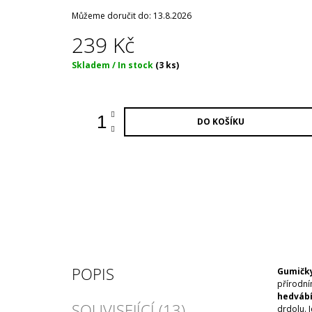
Můžeme doručit do:
13.8.2026
239 Kč
Měrná
Skladem / In stock
(3 ks)
cena:
DO KOŠÍKU
POPIS
Gumičky
přírodní
hedváb
SOUVISEJÍCÍ (13)
drdolu. 