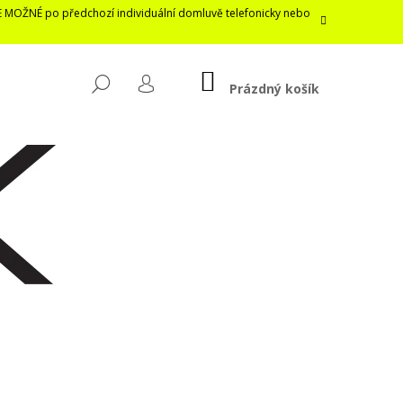
E MOŽNÉ po předchozí individuální domluvě telefonicky nebo
NÁKUPNÍ
HLEDAT
KOŠÍK
Prázdný košík
PŘIHLÁŠENÍ
Následující
LASTICKÁ ROUŠKA /