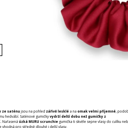
 ze saténu
jsou na pohled
zářivě
lesklé
a na
omak velmi příjemné
, podo
mu hedvábí. Saténové gumičky
vydrží delší dobu než gumičky z
í.
Nařasená
úzká
MURU scrunchie
gumička ti skvěle sepne vlasy do culíku ne
Je vhodná pro středně dlouhé i delší vlasy.