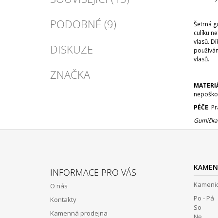
PODOBNÉ (9)
Šetrná g
culíku n
vlasů. Dí
DISKUZE
používám
vlasů.
ZNAČKA
MATERI
nepoškoz
PÉČE
: P
Gumička j
Z
Á
KAMEN
INFORMACE PRO VÁS
P
Kamenic
O nás
A
Po - Pá 
Kontakty
T
So 12:
Kamenná prodejna
Ne Z