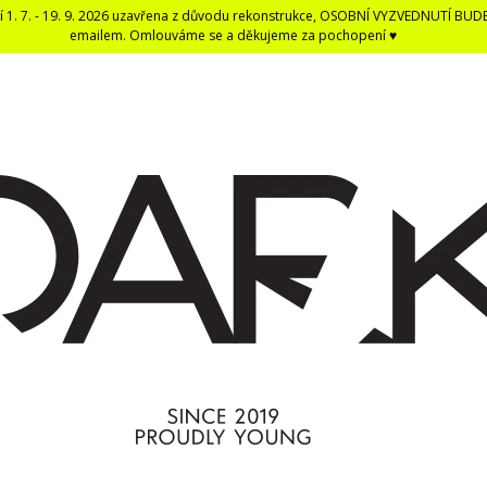
í 1. 7. - 19. 9. 2026 uzavřena z důvodu rekonstrukce, OSOBNÍ VYZVEDNUTÍ BUD
emailem. Omlouváme se a děkujeme za pochopení ♥
CO POTŘEBUJETE NAJÍT?
HLEDAT
DOPORUČUJEME
DARK BLACK ČERNÁ DENTÁLNÍ NIT -
ČERNÁ UNISEX E