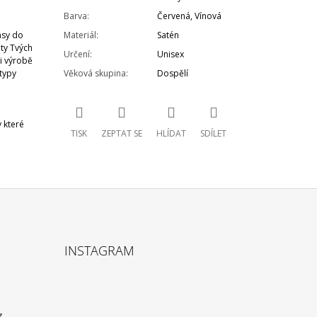
Barva
:
Červená
,
Vínová
asy do
Materiál
:
Satén
ty Tvých
Určení
:
Unisex
ři výrobě
typy
Věková skupina
:
Dospělí
 které
TISK
ZEPTAT SE
HLÍDAT
SDÍLET
INSTAGRAM
z