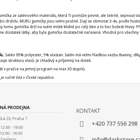
umička ze saténového materiálu, která Ti pomůže pevně, ale šetrně, sepnout vl
ebo drdolu. MURU gumičky jsou velmi pružné. Dají se obmotat 3-4x, podle husto
ky tomu gumička drží na svém místě klidně po celý den a to bez bolesti hlavy. P
e dostatek látky, aby byla gumička dostatečně nařasená. Vhodná pro všechny 
ÁL
: Satén 95% polyester, 5% elastan. Satén má velmi hladkou vazbu tkaniny, díky
uje strukturu vlasů. Je chladivý a příjemný na dotek.
rát v pračce na jemný program na max 30 stupňů.
e ručně šitá v České republice.
NÁ PRODEJNA
KONTAKT
ká 20, Praha 7
+420 737 556 298
12:00 - 19:00
00 - 16:00
info@darkstore.c
avřeno