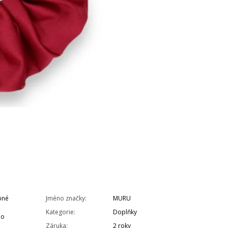
bné
Jméno značky
:
MURU
Kategorie
:
Doplňky
bo
Záruka
:
2 roky