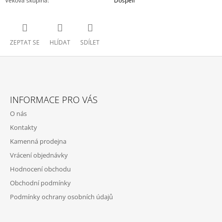
Věková skupina
:
Dospělí
ZEPTAT SE
HLÍDAT
SDÍLET
Z
Á
INFORMACE PRO VÁS
P
O nás
A
Kontakty
T
Kamenná prodejna
Í
Vrácení objednávky
Hodnocení obchodu
Obchodní podmínky
Podmínky ochrany osobních údajů