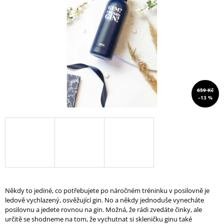
A
J
Í
T
?
659 Kč
–13 %
HLEDAT
D
O
P
O
Někdy to jediné, co potřebujete po náročném tréninku v posilovně je
R
ledově vychlazený, osvěžující gin. No a někdy jednoduše vynecháte
U
posilovnu a jedete rovnou na gin. Možná, že rádi zvedáte činky, ale
Č
určitě se shodneme na tom, že vychutnat si skleničku ginu také
U