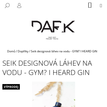
K
Přejít
NÁKUP
M
HLEDAT
na
KOŠÍK
O
PŘIHLÁŠENÍ
ZPĚT
ZPĚT
obsah
Š
Í
C
K
O
P
O
T
Domů
/
Doplňky
/
Seik designová láhev na vodu - GYM? I HEARD GIN
Ř
SEIK DESIGNOVÁ LÁHEV NA
E
B
VODU - GYM? I HEARD GIN
U
J
E
VÝPRODEJ
T
E
N