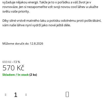
vyžaduje nějakou energii. Takže je to v pořádku a váš život je v
J
rovnováze. Jen si nezapomeňte vzít svoji novou cool láhev a ukažte
E
světu vaše priority.
M
E
Díky silné vrstvě matného laku a potisku odolnému proti poškrábání,
vám naše láhve nyní vydrží jako nové ještě déle.
IRONIC
CANDLES
-
SÓJOVÁ
Můžeme doručit do:
12.8.2026
SVÍČKA/
ASSHOLE
REPELENT
290
659 Kč
–13 %
Kč
570 Kč
Měrná
Skladem / In stock
(2 ks)
cena:
DO
KOŠÍKU