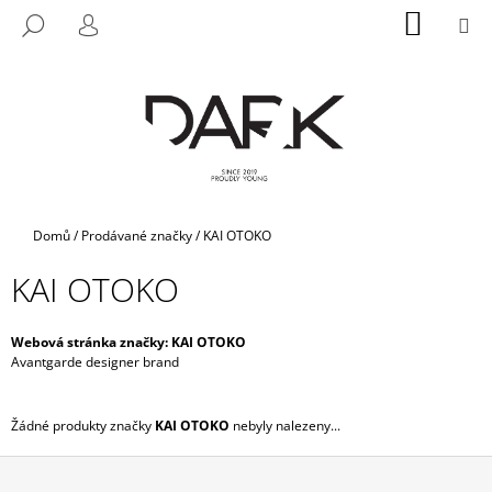
K
Přejít
NÁKUP
M
HLEDAT
na
KOŠÍK
O
PŘIHLÁŠENÍ
ZPĚT
ZPĚT
obsah
Š
Í
C
K
O
P
O
T
Domů
/
Prodávané značky
/
KAI OTOKO
Ř
KAI OTOKO
E
B
U
Webová stránka značky:
KAI OTOKO
Avantgarde designer brand
J
E
T
Žádné produkty značky
KAI OTOKO
nebyly nalezeny...
E
N