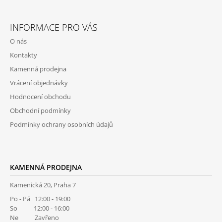
Z
A
Á
J
INFORMACE PRO VÁS
P
Í
O nás
A
T
Kontakty
T
?
Kamenná prodejna
Í
Vrácení objednávky
Hodnocení obchodu
Obchodní podmínky
HLEDAT
Podmínky ochrany osobních údajů
D
O
KAMENNÁ PRODEJNA
P
O
Kamenická 20, Praha 7
R
Po - Pá 12:00 - 19:00
U
So 12:00 - 16:00
Č
Ne Zavřeno
U