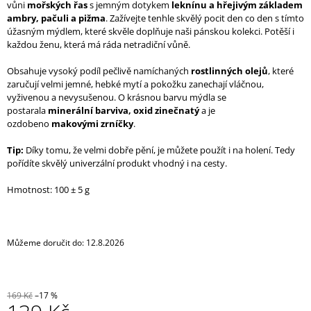
vůni
mořských řas
s jemným dotykem
leknínu a hřejivým základem
J
ambry, pačuli a pižma
. Zažívejte tenhle skvělý pocit den co den s tímto
E
úžasným mýdlem, které skvěle doplňuje naši pánskou kolekci. Potěší i
M
každou ženu, která má ráda netradiční vůně.
E
Obsahuje vysoký podíl pečlivě namíchaných
rostlinných olejů
, které
ČERNÁ
zaručují velmi jemné, hebké mytí a pokožku zanechají vláčnou,
UNISEX
vyživenou a nevysušenou. O krásnou barvu mýdla se
ELASTICKÁ
postarala
minerální barviva, oxid zinečnatý
a je
ROUŠKA
ozdobeno
makovými zrníčky
.
/
MASKA
Tip:
Díky tomu, že velmi dobře pění, je můžete použít i na holení. Tedy
NA
pořídíte skvělý univerzální produkt vhodný i na cesty.
OBLIČEJ
-
BLACK
Hmotnost: 100 ± 5 g
MASK
NINJA
120
Kč
Můžeme doručit do:
12.8.2026
169 Kč
–17 %