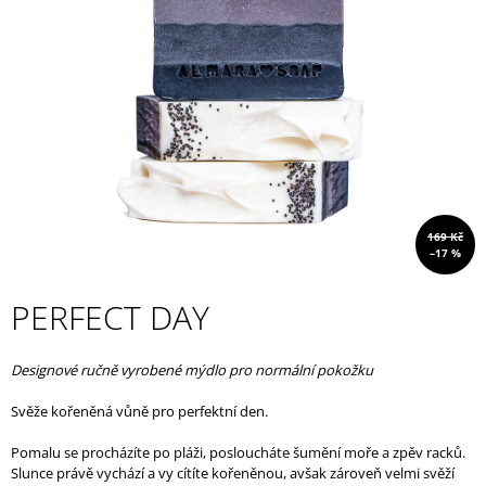
A
J
Í
T
?
169 Kč
HLEDAT
–17 %
PERFECT DAY
D
O
Designové ručně vyrobené mýdlo pro normální pokožku
P
O
Svěže kořeněná vůně pro perfektní den.
R
U
Pomalu se procházíte po pláži, posloucháte šumění moře a zpěv racků.
Č
Slunce právě vychází a vy cítíte kořeněnou, avšak zároveň velmi svěží
U