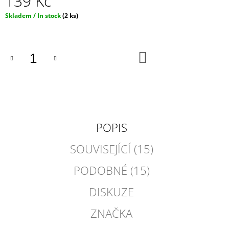
139 Kč
Měrná
Skladem / In stock
(2 ks)
cena:
DO
KOŠÍKU
POPIS
SOUVISEJÍCÍ (15)
PODOBNÉ (15)
DISKUZE
ZNAČKA