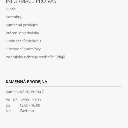
INFORMACE PRO VÁS
P
O nás
A
Kontakty
T
Kamenná prodejna
Í
Vrácení objednávky
Hodnocení obchodu
Obchodní podmínky
Podmínky ochrany osobních údajů
KAMENNÁ PRODEJNA
Kamenická 20, Praha 7
Po - Pá 12:00 - 19:00
So 12:00 - 16:00
Ne Zavřeno