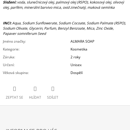
Složení:
voda, slunečnicový olej, palmový olej (RSPO), kokosový olej, olivový
olej, parfém, minerální barvivo mica, oxid zinečnatý, maková semínka
INCI:
Aqua, Sodium Sunflowerate, Sodium Cocoate, Sodium Palmate (RSPO),
Sodium Olivate, Glycerin, Parfum, Benzyl Benzoate, Mica, Zinc Oxide,
Papaver somniferum Seed
Jméno značky
:
ALMARA SOAP
Kategorie
:
Kosmetika
Záruka
:
2 roky
Určení
:
Unisex
Věková skupina
:
Dospělí
ZEPTAT SE
HLÍDAT
SDÍLET
Z
Á