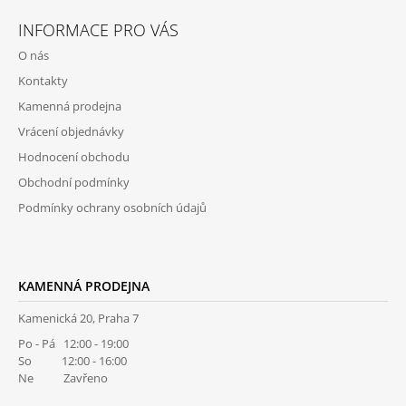
Á
INFORMACE PRO VÁS
P
O nás
A
Kontakty
T
Kamenná prodejna
Í
Vrácení objednávky
Hodnocení obchodu
Obchodní podmínky
Podmínky ochrany osobních údajů
KAMENNÁ PRODEJNA
Kamenická 20, Praha 7
Po - Pá 12:00 - 19:00
So 12:00 - 16:00
Ne Zavřeno