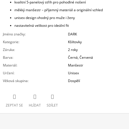
kvalitní 5-panelový střih pro pohodlné nošení
měkký manšestr – příjemný materiál a originální vzhled
unisex design vhodný pro muže i ženy
nastavitelná velikost pro ideální fit
Jméno značky
:
DARK
Kategorie
:
Kšiltovky
Záruka
:
2 roky
Barva
:
Černá
,
Červená
Materiál
:
Manšestr
Určení
:
Unisex
Věková skupina
:
Dospělí
ZEPTAT SE
HLÍDAT
SDÍLET
Z