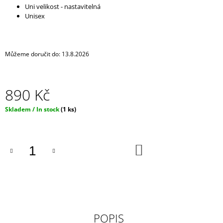
Uni velikost - nastavitelná
J
Unisex
E
M
E
Můžeme doručit do:
13.8.2026
RESPIRÁTOR
BLACK
FFP2
/
890 Kč
KN95
MASKA
Měrná
/
Skladem / In stock
(1 ks)
ČERNÁ
cena:
ROUŠKA
/
TYP
DO
FISH
KOŠÍKU
29
Kč
POPIS