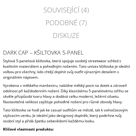
SOUVISEJÍCÍ (4)
PODOBNÉ (7)
DISKUZE
DARK CAP – KŠILTOVKA 5-PANEL
Stylová 5-panelová kšiltovka, která spojuje osobitý streetwear vzhled s
kvalitním materiálem a pohodlným nošením. Tato unisex kšiltovka je ideální
volbou pro všechny, kdo chtějí doplnit svůj outfit výrazným detailem s
originálním nápisem.
Vyrobena z měkkého manšestru, nabídne měkký pocit na dotek a zároveň
odolnost při každodenním nošení. Díky klasickému 5-panelovému střihu se
skvěle přizpůsobí tvaru hlavy a dodává celku moderní, ležérní siluetu.
Nastavitelná velikost zajišťuje pohodlné nošení pro různé obvody hlavy.
Tato kšiltovka se hodí jak ke casual outfitům ve městě, tak k volnočasovým
stylizacím venku. Je ideální jako designový doplněk, který podtrhne tvůj
osobní styl a přidá špetku sebevědomí každému looku.
Klíčové vlastnosti produktu: