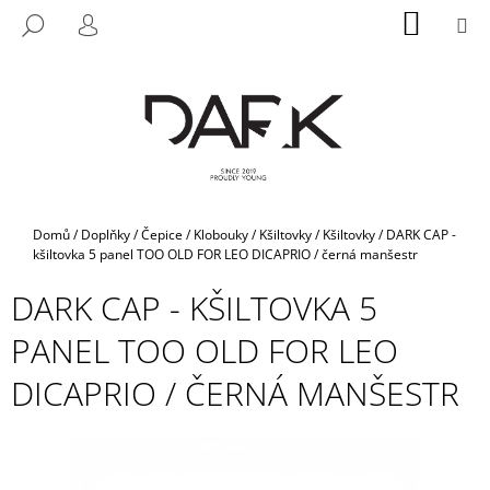
K
Přejít
NÁKUP
M
HLEDAT
na
KOŠÍK
O
PŘIHLÁŠENÍ
ZPĚT
ZPĚT
obsah
Š
Í
C
K
O
P
O
T
Domů
/
Doplňky
/
Čepice / Klobouky / Kšiltovky
/
Kšiltovky
/
DARK CAP -
Ř
kšiltovka 5 panel TOO OLD FOR LEO DICAPRIO / černá manšestr
E
DARK CAP - KŠILTOVKA 5
B
PANEL TOO OLD FOR LEO
U
J
DICAPRIO / ČERNÁ MANŠESTR
E
T
E
N