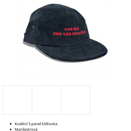
A
J
Í
T
?
HLEDAT
D
O
P
O
R
U
Kvalitní 5 panel kšiltovka
Č
Manšestrová
U