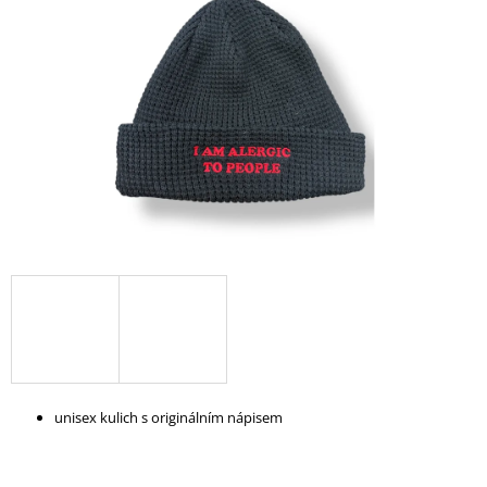
A
J
Í
T
?
HLEDAT
D
O
P
O
unisex kulich s originálním nápisem
R
U
Č
U