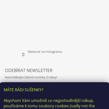
Sledovat na Instagramu
ODEBÍRAT NEWSLETTER
Nezmeškejte žádné novinky či slevy!
E-mail
MÁTE RÁDI SUŠENKY?
Vložením e-mailu souhlasíte s
podmínkami ochrany osobních
Abychom Vám umožnili co nejpohodlnější nákup,
údajů
používáme k tomu soubory cookies (sadly not the