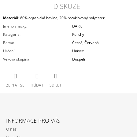
DISKUZE
Materiál:
80% organická bavlna, 20% recyklovaný polyester
Jméno značky
:
DARK
Kategorie
:
Kulichy
Barva
:
Černá
,
Červená
Určení
:
Unisex
Věková skupina
:
Dospělí
ZEPTAT SE
HLÍDAT
SDÍLET
Z
Á
INFORMACE PRO VÁS
P
O nás
A