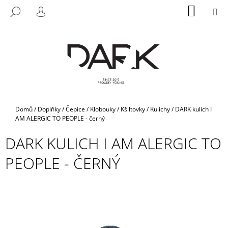
K
Přejít
NÁKUP
M
HLEDAT
na
KOŠÍK
O
PŘIHLÁŠENÍ
ZPĚT
ZPĚT
obsah
Š
Í
C
K
O
P
O
T
Domů
/
Doplňky
/
Čepice / Klobouky / Kšiltovky
/
Kulichy
/
DARK kulich I
Ř
AM ALERGIC TO PEOPLE - černý
E
DARK KULICH I AM ALERGIC TO
B
PEOPLE - ČERNÝ
U
J
E
T
E
N