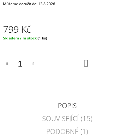
Můžeme doručit do:
13.8.2026
J
E
M
E
799 Kč
DARK
Měrná
Skladem / In stock
(1 ks)
BLACK
cena:
ČERNÁ
DENTÁLNÍ
NIT
DO
-
KOŠÍKU
CHARCOAL
MENTOL
-
NÁHRADNÍ
NÁPLŇ
65
Kč
POPIS
SOUVISEJÍCÍ (15)
PODOBNÉ (1)