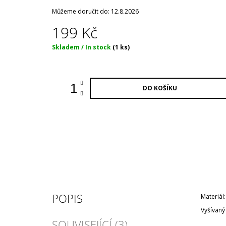
Můžeme doručit do:
12.8.2026
199 Kč
Měrná
Skladem / In stock
(1 ks)
cena:
DO KOŠÍKU
POPIS
Materiál:
Vyšívaný
SOUVISEJÍCÍ (3)