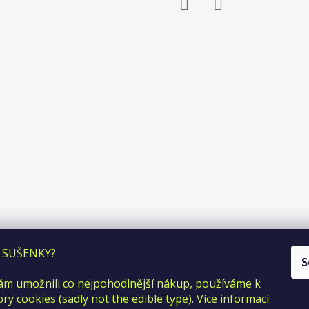
Facebook
Instagram
 SUŠENKY?
S
m umožnili co nejpohodlnější nákup, používáme k
y cookies (sadly not the edible type). Více informací