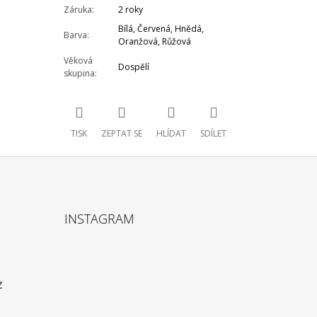
Záruka
:
2 roky
Bílá
,
Červená
,
Hnědá
,
Barva
:
Oranžová
,
Růžová
Věková
Dospělí
skupina
:
TISK
ZEPTAT SE
HLÍDAT
SDÍLET
INSTAGRAM
z