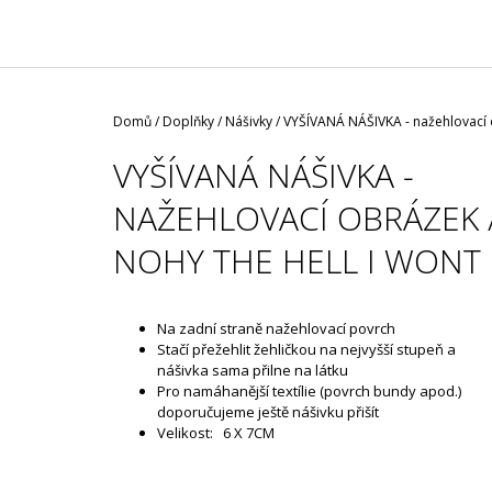
/ ČERNÁ ROUŠKA / TYP FISH
35 Kč
Domů
/
Doplňky
/
Nášivky
/
VYŠÍVANÁ NÁŠIVKA - nažehlovací o
VYŠÍVANÁ NÁŠIVKA -
NAŽEHLOVACÍ OBRÁZEK 
NOHY THE HELL I WONT
Na zadní straně nažehlovací povrch
Stačí přežehlit žehličkou na nejvyšší stupeň a
nášivka sama přilne na látku
Pro namáhanější textílie (povrch bundy apod.)
doporučujeme ještě nášivku přišít
Velikost: 6 X 7CM