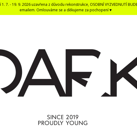
í 1. 7. - 19. 9. 2026 uzavřena z důvodu rekonstrukce, OSOBNÍ VYZVEDNUTÍ BUD
emailem. Omlouváme se a děkujeme za pochopení ♥
CO POTŘEBUJETE NAJÍT?
HLEDAT
DOPORUČUJEME
DARK BLACK ČERNÁ DENTÁLNÍ NIT -
ČERNÁ UNISEX E