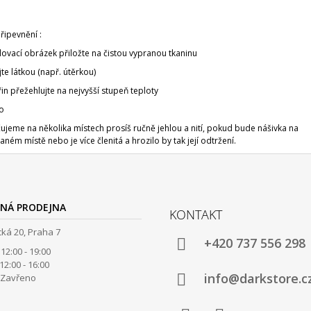
řipevnění :
lovací obrázek přiložte na čistou vypranou tkaninu
jte látkou (např. útěrkou)
řin přežehlujte na nejvyšší stupeň teploty
o
jeme na několika místech prosíš ručně jehlou a nití, pokud bude nášivka na
ném místě nebo je více členitá a hrozilo by tak její odtržení.
NÁ PRODEJNA
KONTAKT
ká 20, Praha 7
+420 737 556 298
12:00 - 19:00
00 - 16:00
info@darkstore.c
avřeno