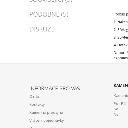
PODOBNÉ (5)
Postup p
1. Nažeh
DISKUZE
2. Překry
3. 30 vte
4. Hotov
Doporuču
exponova
Z
Á
KAMEN
INFORMACE PRO VÁS
P
Kamenic
O nás
A
Po - Pá 
Kontakty
T
So 12:
Kamenná prodejna
Í
Ne Z
Vrácení objednávky