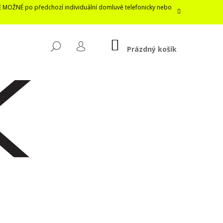
E MOŽNÉ po předchozí individuální domluvě telefonicky nebo
NÁKUPNÍ
HLEDAT
KOŠÍK
Prázdný košík
PŘIHLÁŠENÍ
Následující
LASTICKÁ ROUŠKA /