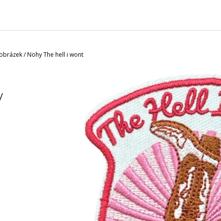
CHARCOAL MENTOL - NÁHRADNÍ
MASKA NA OBLIČ
NÁPLŇ
120 Kč
65 Kč
brázek / Nohy The hell i wont
/