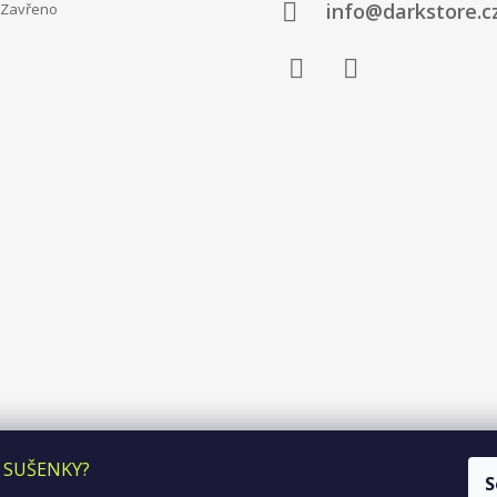
info@darkstore.c
avřeno
Facebook
Instagram
 SUŠENKY?
S