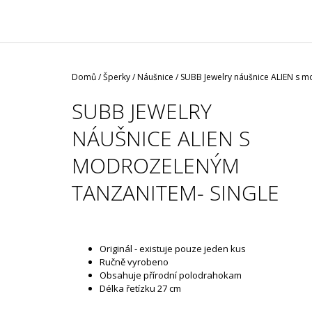
/ ČERNÁ ROUŠKA / TYP FISH
35 Kč
Domů
/
Šperky
/
Náušnice
/
SUBB Jewelry náušnice ALIEN s m
SUBB JEWELRY
NÁUŠNICE ALIEN S
MODROZELENÝM
TANZANITEM- SINGLE
Originál - existuje pouze jeden kus
Ručně vyrobeno
Obsahuje přírodní polodrahokam
Délka řetízku 27 cm