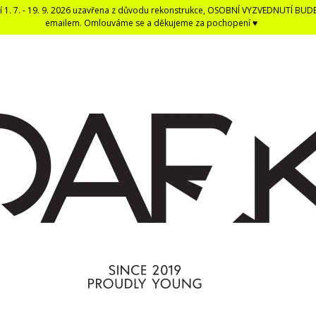
í 1. 7. - 19. 9. 2026 uzavřena z důvodu rekonstrukce, OSOBNÍ VYZVEDNUTÍ BUD
emailem. Omlouváme se a děkujeme za pochopení ♥
CO POTŘEBUJETE NAJÍT?
HLEDAT
DOPORUČUJEME
DARK BLACK ČERNÁ DENTÁLNÍ NIT -
ČERNÁ UNISEX E