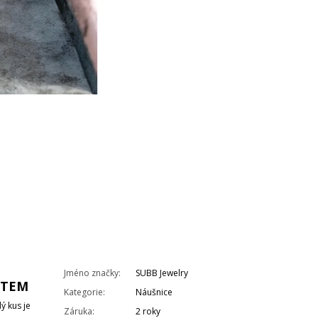
Jméno značky
:
SUBB Jewelry
ITEM
Kategorie
:
Náušnice
ý kus je
Záruka
:
2 roky