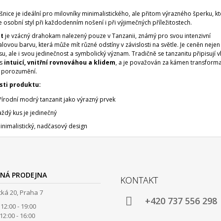
šnice je ideální pro milovníky minimalistického, ale přitom výrazného šperku, kt
 osobní styl při každodenním nošení i při výjimečných příležitostech.
t
je vzácný drahokam nalezený pouze v Tanzanii, známý pro svou intenzivní
lovou barvu, která může mít různé odstíny v závislosti na světle. Je ceněn nejen
u, ale i svou jedinečnost a symbolický význam. Tradičně se tanzanitu připisují v
 s
intuicí, vnitřní rovnováhou a klidem
, a je považován za kámen transform
 porozumění.
sti produktu:
řírodní modrý tanzanit jako výrazný prvek
aždý kus je jedinečný
inimalistický, nadčasový design
NÁ PRODEJNA
KONTAKT
ká 20, Praha 7
+420 737 556 298
12:00 - 19:00
00 - 16:00