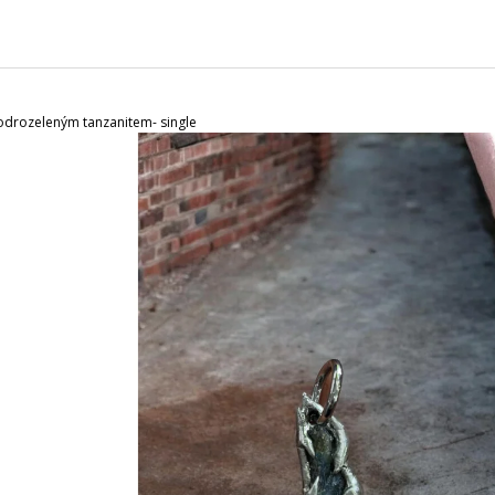
CHARCOAL MENTOL - NÁHRADNÍ
MASKA NA OBLIČ
NÁPLŇ
120 Kč
65 Kč
odrozeleným tanzanitem- single