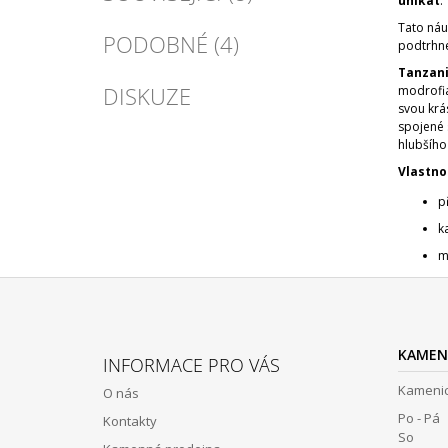
unikát
.
Tato náu
PODOBNÉ (4)
podtrhne
Tanzani
DISKUZE
modrofia
svou krás
spojené
hlubšího
Vlastno
p
k
m
Z
Á
KAMEN
INFORMACE PRO VÁS
P
Kamenic
O nás
A
Po - Pá 
Kontakty
T
So 12: