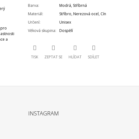
Barva
:
Modrá
,
Stříbrná
erý
Materiál
:
Stříbro, Nerezová ocel, Cín
Určení
:
Unisex
 pro
Věková skupina
:
Dospělí
lastnosti
ace a
TISK
ZEPTAT SE
HLÍDAT
SDÍLET
INSTAGRAM