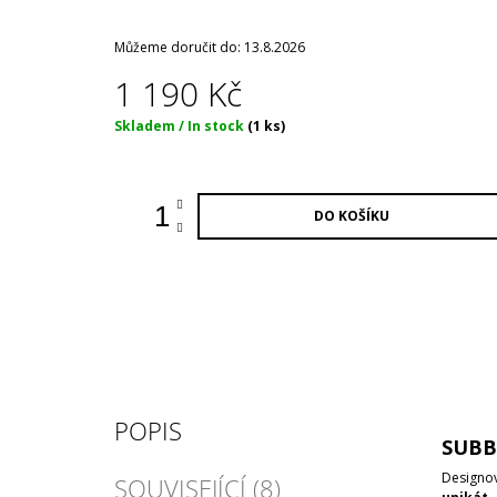
Můžeme doručit do:
13.8.2026
1 190 Kč
Měrná
Skladem / In stock
(1 ks)
cena:
DO KOŠÍKU
POPIS
SUBB
Designov
SOUVISEJÍCÍ (8)