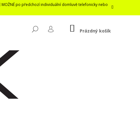
E MOŽNÉ po předchozí individuální domluvě telefonicky nebo
NÁKUPNÍ
HLEDAT
KOŠÍK
Prázdný košík
PŘIHLÁŠENÍ
Následující
LASTICKÁ ROUŠKA /