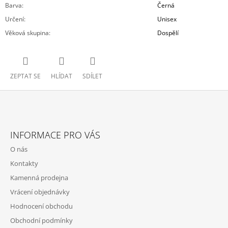
Barva
:
Černá
Určení
:
Unisex
Věková skupina
:
Dospělí
ZEPTAT SE
HLÍDAT
SDÍLET
Z
Á
INFORMACE PRO VÁS
P
O nás
A
Kontakty
T
Kamenná prodejna
Í
Vrácení objednávky
Hodnocení obchodu
Obchodní podmínky