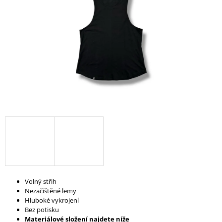
A
J
Í
T
?
HLEDAT
D
O
P
Volný střih
O
Nezačištěné lemy
R
Hluboké vykrojení
U
Bez potisku
Č
Materiálové složení najdete níže
U