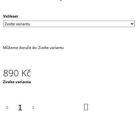
J
E
M
Velikost
E
HARNESS
-
KOŽENKOVÝ
Můžeme doručit do:
Zvolte variantu
PÁS
/
PÁSEK
DO
890 Kč
PASU
/
Měrná
Zvolte variantu
TRAKY
cena:
+
KŠANDY
/
BODY
DO
KOŠÍKU
STRAP
-
BLACK
690
Kč