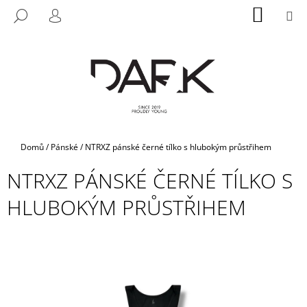
K
Přejít
NÁKUP
M
HLEDAT
na
KOŠÍK
O
PŘIHLÁŠENÍ
ZPĚT
ZPĚT
obsah
Š
Í
C
K
O
P
O
T
Domů
/
Pánské
/
NTRXZ pánské černé tílko s hlubokým průstřihem
Ř
NTRXZ PÁNSKÉ ČERNÉ TÍLKO S
E
B
HLUBOKÝM PRŮSTŘIHEM
U
J
E
T
E
N