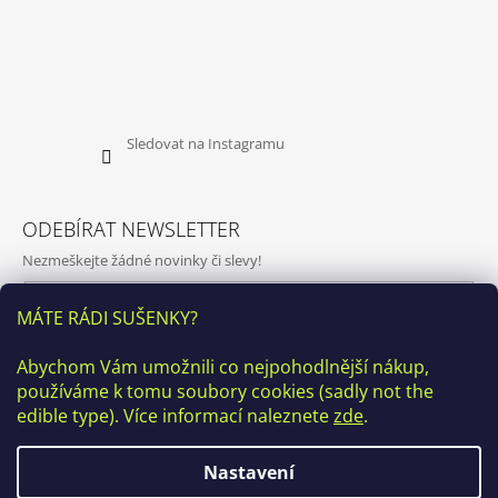
Sledovat na Instagramu
ODEBÍRAT NEWSLETTER
Nezmeškejte žádné novinky či slevy!
E-mail
MÁTE RÁDI SUŠENKY?
Vložením e-mailu souhlasíte s
podmínkami ochrany osobních
Abychom Vám umožnili co nejpohodlnější nákup,
údajů
používáme k tomu soubory cookies (sadly not the
PŘIHLÁSIT SE
edible type). Více informací naleznete
zde
.
Nastavení
♥ Kamenná prodejna v ulici Kamenická 20, Praha7 bude v období