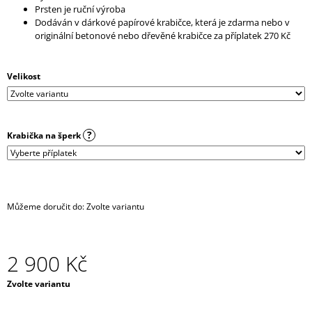
Prsten je ruční výroba
J
Dodáván v dárkové papírové krabičce, která je zdarma nebo v
E
originální betonové nebo dřevěné krabičce za příplatek 270 Kč
M
E
Velikost
HARNESS
-
KOŽENKOVÝ
PÁS
/
?
Krabička na šperk
PÁSEK
DO
PASU
/
TRAKY
+
Můžeme doručit do:
Zvolte variantu
KŠANDY
/
BODY
STRAP
2 900 Kč
-
BLACK
Měrná
Zvolte variantu
690
cena:
Kč