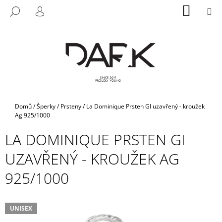
K
Přejít
NÁKUP
M
HLEDAT
na
KOŠÍK
O
PŘIHLÁŠENÍ
ZPĚT
ZPĚT
obsah
Š
Í
C
K
O
P
O
T
Domů
/
Šperky
/
Prsteny
/
La Dominique Prsten GI uzavřený - kroužek
Ř
Ag 925/1000
E
LA DOMINIQUE PRSTEN GI
B
UZAVŘENÝ - KROUŽEK AG
U
J
925/1000
E
T
E
UNISEX
N