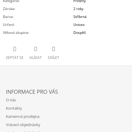
Kategorie
:
Prsteny
Záruka
:
2 roky
Barva
:
Stříbrná
Určení
:
Unisex
Věková skupina
:
Dospělí
ZEPTAT SE
HLÍDAT
SDÍLET
Z
Á
INFORMACE PRO VÁS
P
O nás
A
Kontakty
T
Kamenná prodejna
Í
Vrácení objednávky