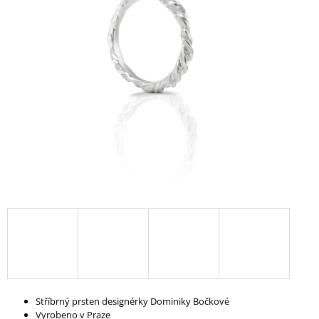
A
J
Í
T
?
HLEDAT
D
O
P
O
R
U
Stříbrný prsten designérky Dominiky Bočkové
Č
Vyrobeno v Praze
U