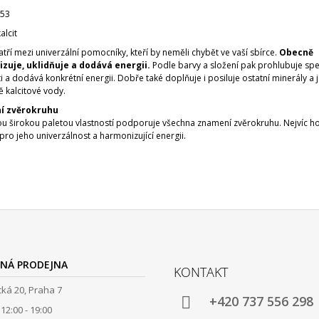
 53
alcit
tří mezi univerzální pomocníky, kteří by neměli chybět ve vaší sbírce.
Obecně
zuje, uklidňuje a dodává energii.
Podle barvy a složení pak prohlubuje spe
i a dodává konkrétní energii. Dobře také doplňuje i posiluje ostatní minerály a
ě kalcitové vody.
í zvěrokruhu
vou širokou paletou vlastností podporuje všechna znamení zvěrokruhu. Nejvíc h
 pro jeho univerzálnost a harmonizující energii.
NÁ PRODEJNA
KONTAKT
ká 20, Praha 7
+420 737 556 298
12:00 - 19:00