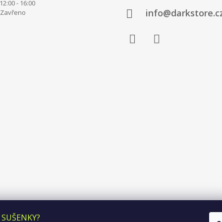
00 - 16:00
info@darkstore.c
avřeno
Facebook
Instagram
 SUŠENKY?