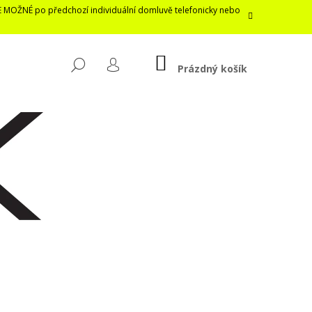
E MOŽNÉ po předchozí individuální domluvě telefonicky nebo
NÁKUPNÍ
HLEDAT
KOŠÍK
Prázdný košík
PŘIHLÁŠENÍ
Následující
LASTICKÁ ROUŠKA /