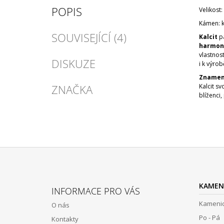
POPIS
Velikost:
Kámen: k
SOUVISEJÍCÍ (4)
Kalcit
pa
harmoni
vlastnost
DISKUZE
i k výrob
Znamen
ZNAČKA
Kalcit s
blíženci,
Z
Á
KAMEN
INFORMACE PRO VÁS
P
Kamenic
O nás
A
Po - Pá 
Kontakty