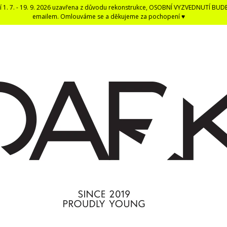
í 1. 7. - 19. 9. 2026 uzavřena z důvodu rekonstrukce, OSOBNÍ VYZVEDNUTÍ BUD
emailem. Omlouváme se a děkujeme za pochopení ♥
CO POTŘEBUJETE NAJÍT?
HLEDAT
DOPORUČUJEME
DARK BLACK ČERNÁ DENTÁLNÍ NIT -
ČERNÁ UNISEX E