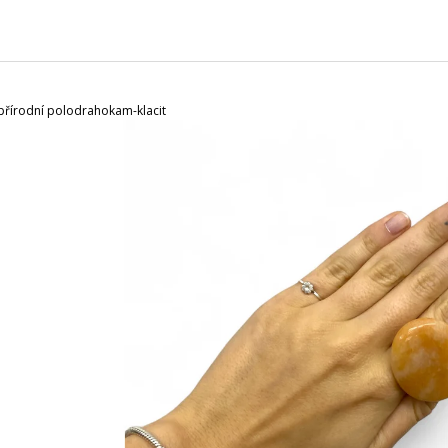
CHARCOAL MENTOL - NÁHRADNÍ
MASKA NA OBLIČ
NÁPLŇ
120 Kč
65 Kč
 přírodní polodrahokam-klacit