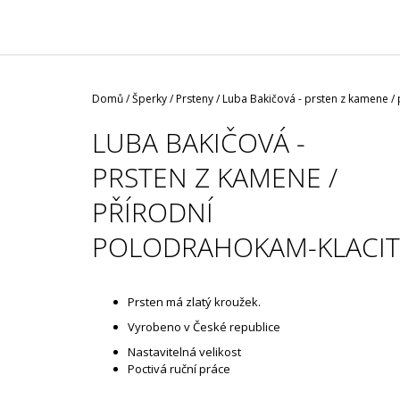
/ ČERNÁ ROUŠKA / TYP FISH
35 Kč
Domů
/
Šperky
/
Prsteny
/
Luba Bakičová - prsten z kamene /
LUBA BAKIČOVÁ -
PRSTEN Z KAMENE /
PŘÍRODNÍ
POLODRAHOKAM-KLACIT
Prsten má zlatý kroužek.
Vyrobeno v České republice
Nastavitelná velikost
Poctivá ruční práce