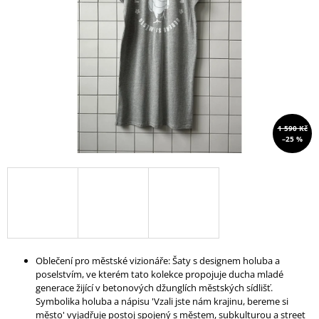
A
J
Í
T
?
1 590 Kč
–25 %
HLEDAT
D
O
P
Oblečení pro městské vizionáře: Šaty s designem holuba a
O
poselstvím, ve kterém tato kolekce propojuje ducha mladé
R
generace žijící v betonových džunglích městských sídlišť.
U
Symbolika holuba a nápisu 'Vzali jste nám krajinu, bereme si
Č
město' vyjadřuje postoj spojený s městem, subkulturou a street
U