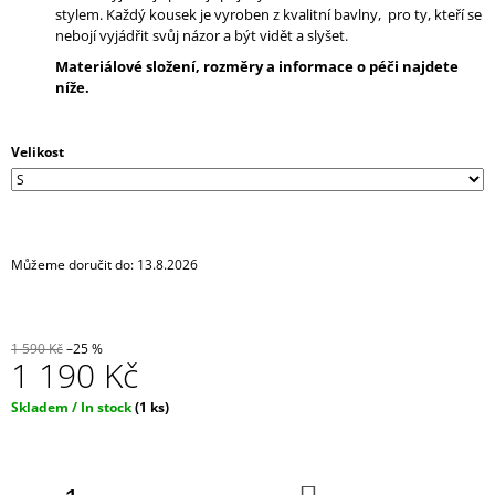
stylem. Každý kousek je vyroben z kvalitní bavlny, pro ty, kteří se
J
nebojí vyjádřit svůj názor a být vidět a slyšet.
E
M
Materiálové složení, rozměry a informace o péči najdete
E
níže.
IRONIC
CANDLES
Velikost
-
ASSHOLE
REPELENT
-
ŽÍHANÁ
Můžeme doručit do:
13.8.2026
290
Kč
1 590 Kč
–25 %
1 190 Kč
Měrná
Skladem / In stock
(1 ks)
cena: