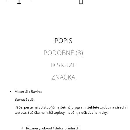
DO
KOŠÍKU
POPIS
PODOBNÉ (3)
DISKUZE
ZNAČKA
Materiál : Bavlna
Barva: šedá
Péče: perte na 30 stupňů na šetrný program, žehlete zrubu na střední
teplotu. Sušička na nižší teploty, nebělit, nečistit chemicky.
Rozměry: obvod /
délka přední díl