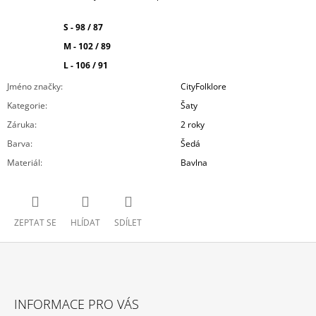
S
- 98 / 87
M
- 102
/ 89
L - 106 / 91
Jméno značky
:
CityFolklore
Kategorie
:
Šaty
Záruka
:
2 roky
Barva
:
Šedá
Materiál
:
Bavlna
ZEPTAT SE
HLÍDAT
SDÍLET
Z
Á
INFORMACE PRO VÁS
P