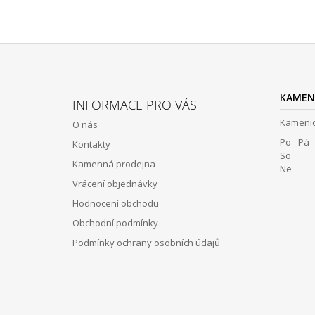
Z
Á
KAMEN
INFORMACE PRO VÁS
P
Kamenic
O nás
A
Po - Pá 
Kontakty
T
So 12:
Kamenná prodejna
Í
Ne Z
Vrácení objednávky
Hodnocení obchodu
Obchodní podmínky
Podmínky ochrany osobních údajů