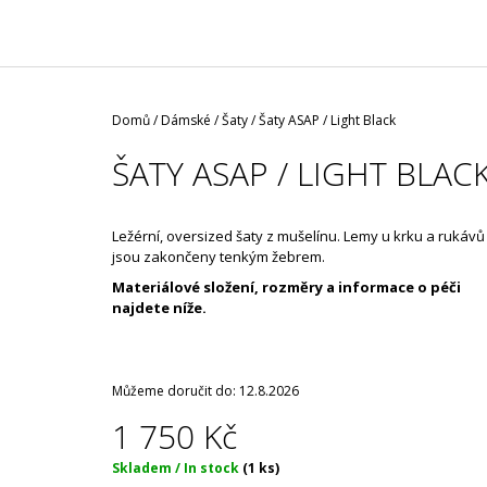
/ ČERNÁ ROUŠKA / TYP FISH
35 Kč
Domů
/
Dámské
/
Šaty
/
Šaty ASAP / Light Black
ŠATY ASAP / LIGHT BLAC
Ležérní, oversized šaty z mušelínu. Lemy u krku a rukávů
jsou zakončeny tenkým žebrem.
Materiálové složení, rozměry a informace o péči
najdete níže.
Můžeme doručit do:
12.8.2026
1 750 Kč
Měrná
Skladem / In stock
(1 ks)
cena: