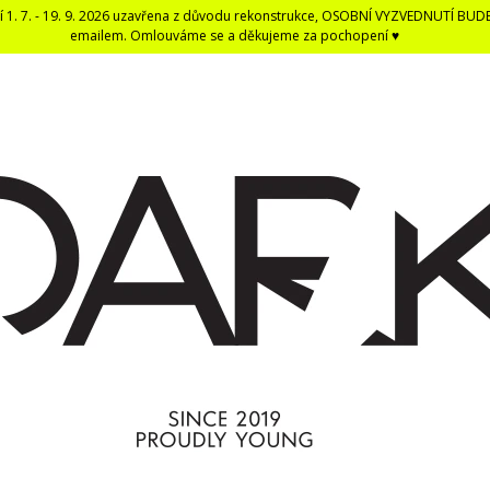
í 1. 7. - 19. 9. 2026 uzavřena z důvodu rekonstrukce, OSOBNÍ VYZVEDNUTÍ BUD
emailem. Omlouváme se a děkujeme za pochopení ♥
CO POTŘEBUJETE NAJÍT?
HLEDAT
DOPORUČUJEME
DARK BLACK ČERNÁ DENTÁLNÍ NIT -
ČERNÁ UNISEX E