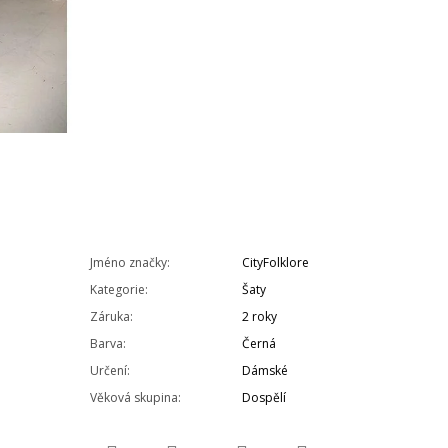
Jméno značky
:
CityFolklore
Kategorie
:
Šaty
Záruka
:
2 roky
Barva
:
Černá
Určení
:
Dámské
Věková skupina
:
Dospělí