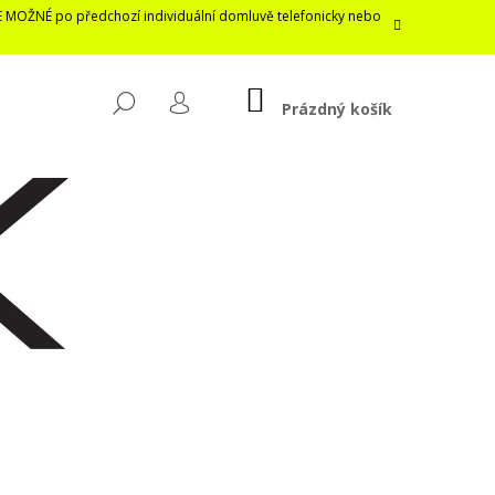
E MOŽNÉ po předchozí individuální domluvě telefonicky nebo
NÁKUPNÍ
HLEDAT
KOŠÍK
Prázdný košík
PŘIHLÁŠENÍ
Následující
LASTICKÁ ROUŠKA /