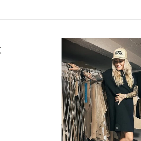
CHARCOAL MENTOL - NÁHRADNÍ
MASKA NA OBLIČ
NÁPLŇ
120 Kč
65 Kč
K