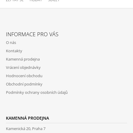
Z
Á
INFORMACE PRO VÁS
P
O nás
A
Kontakty
T
Kamenná prodejna
Í
Vrácení objednávky
Hodnocení obchodu
Obchodní podmínky
Podmínky ochrany osobních údajů
KAMENNÁ PRODEJNA
Kamenická 20, Praha 7