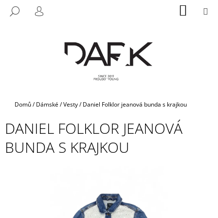
K
Přejít
NÁKUP
M
HLEDAT
na
KOŠÍK
O
PŘIHLÁŠENÍ
ZPĚT
ZPĚT
obsah
Š
Í
C
K
O
P
O
T
Domů
/
Dámské
/
Vesty
/
Daniel Folklor jeanová bunda s krajkou
Ř
DANIEL FOLKLOR JEANOVÁ
E
B
BUNDA S KRAJKOU
U
J
E
T
E
N