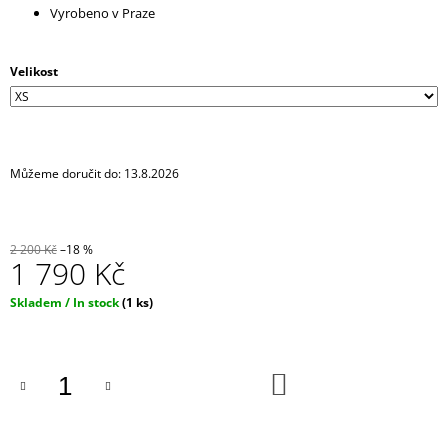
Vyrobeno v Praze
J
E
M
E
Velikost
IPHONE
CROSSBODY
KRYT
/
Můžeme doručit do:
13.8.2026
ZÁVĚS
NA
TELEFON
S
2 200 Kč
–18 %
POPRUHEM
1 790 Kč
-
ČERNÝ
Měrná
Skladem / In stock
(1 ks)
KRYT
cena:
/
ČERNÝ
POPRUH
DO
550
KOŠÍKU
Kč