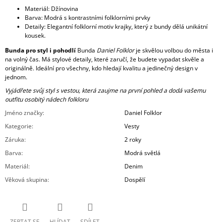
Materiál: Džínovina
Barva: Modrá s kontrastními folklorními prvky
Detaily: Elegantní folklorní motiv krajky, který z bundy dělá unikátní
kousek.
Bunda pro styl i pohodlí
Bunda
Daniel Folklor
je skvělou volbou do města i
na volný čas. Má stylové detaily, které zaručí, že budete vypadat skvěle a
originálně. Ideální pro všechny, kdo hledají kvalitu a jedinečný design v
jednom.
Vyjádřete svůj styl s vestou, která zaujme na první pohled a dodá vašemu
outfitu osobitý nádech folkloru
Jméno značky
:
Daniel Folklor
Kategorie
:
Vesty
Záruka
:
2 roky
Barva
:
Modrá světlá
Materiál
:
Denim
Věková skupina
:
Dospělí
ZEPTAT SE
HLÍDAT
SDÍLET