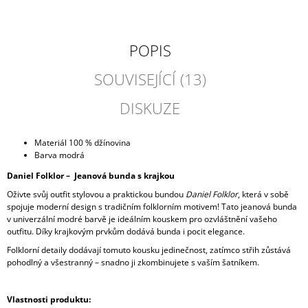
POPIS
SOUVISEJÍCÍ (13)
DISKUZE
Materiál 100 % džínovina
Barva modrá
Daniel Folklor –
J
eanová bunda s krajkou
Oživte svůj outfit stylovou a praktickou bundou
Daniel Folklor
, která v sobě
spojuje moderní design s tradičním folklorním motivem! Tato jeanová bunda
v univerzální modré barvě je ideálním kouskem pro ozvláštnění vašeho
outfitu. Díky krajkovým prvkům dodává bunda i pocit elegance.
Folklorní detaily dodávají tomuto kousku jedinečnost, zatímco střih zůstává
pohodlný a všestranný – snadno ji zkombinujete s vaším šatníkem.
Vlastnosti produktu: