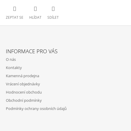
ZEPTAT SE
HLÍDAT
SDÍLET
Z
Á
INFORMACE PRO VÁS
P
O nás
A
Kontakty
T
Kamenná prodejna
Í
Vrácení objednávky
Hodnocení obchodu
Obchodní podmínky
Podmínky ochrany osobních údajů