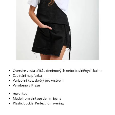
A
J
Í
T
?
HLEDAT
Oversize vesta ušitá z denimových nebo bavlněných kalho
Zapínání na přezku
D
Variabilní kus, skvělý pro vrstvení
O
Vyrobeno v Praze
P
reworked
O
Made from vintage denim jeans
R
Plastic buckle. Perfect for layering
U
Č
U