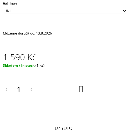
Velikost
J
E
M
E
Můžeme doručit do:
13.8.2026
CHOKER
/
NÁHRDELNÍK
-
1 590 Kč
ČERNÝ
SE
STŘÍBRNÝM
Měrná
Skladem / In stock
(1 ks)
DLOUHÝM
cena:
ŘETÍZKEM
A
SRDÍČKEM
DO
KOŠÍKU
450
Kč
POPIS