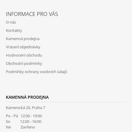
Z
Á
INFORMACE PRO VÁS
P
O nás
A
Kontakty
T
Kamenná prodejna
Í
Vrácení objednávky
Hodnocení obchodu
Obchodní podmínky
Podmínky ochrany osobních údajů
KAMENNÁ PRODEJNA
Kamenická 20, Praha 7
Po - Pá 12:00 - 19:00
So 12:00 - 16:00
Ne Zavřeno