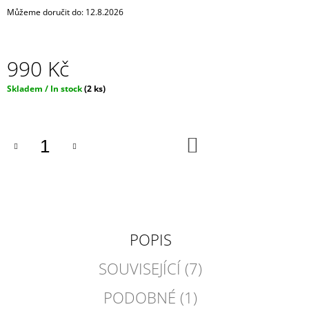
J
Můžeme doručit do:
12.8.2026
E
M
E
990 Kč
DARK
Měrná
Skladem / In stock
(2 ks)
BLACK
cena:
ČERNÁ
DENTÁLNÍ
NIT
-
DO
KOŠÍKU
CHARCOAL
MENTOL
-
NÁHRADNÍ
NÁPLŇ
65
Kč
POPIS
SOUVISEJÍCÍ (7)
PODOBNÉ (1)