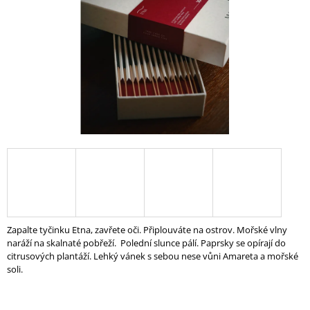
A
J
Í
T
?
HLEDAT
D
O
Zapalte tyčinku Etna, zavřete oči. Připlouváte na ostrov. Mořské vlny
P
naráží na skalnaté pobřeží.
Polední slunce pálí. Paprsky se opírají do
O
citrusových plantáží. Lehký vánek s sebou nese vůni Amareta a mořské
R
soli.
U
Č
U