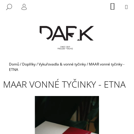
K
Přejít
NÁKUP
M
HLEDAT
na
KOŠÍK
O
PŘIHLÁŠENÍ
ZPĚT
ZPĚT
obsah
Š
Í
C
K
O
P
O
T
Domů
/
Doplňky
/
Vykuřovadla & vonné tyčinky
/
MAAR vonné tyčinky -
Ř
ETNA
E
MAAR VONNÉ TYČINKY - ETNA
B
U
J
E
T
E
N