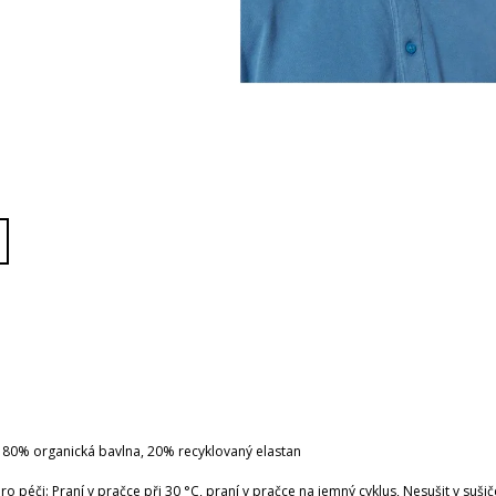
: 80% organická bavlna, 20% recyklovaný elastan
o péči: Praní v pračce při 30 °C, praní v pračce na jemný cyklus, Nesušit v sušič