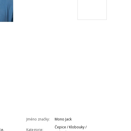
Jméno značky
:
Mono Jack
Čepice / Klobouky /
ce.
Kategorie
: