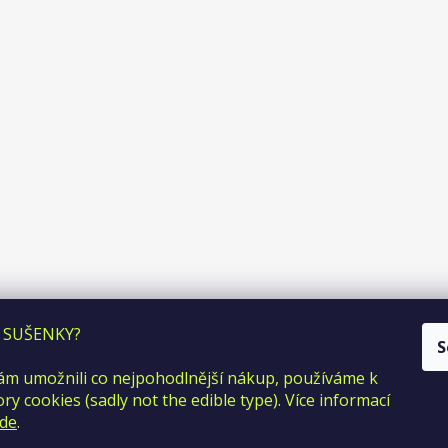
Facebook
Instagram
 SUŠENKY?
S
m umožnili co nejpohodlnější nákup, používáme k
y cookies (sadly not the edible type). Více informací
de
.