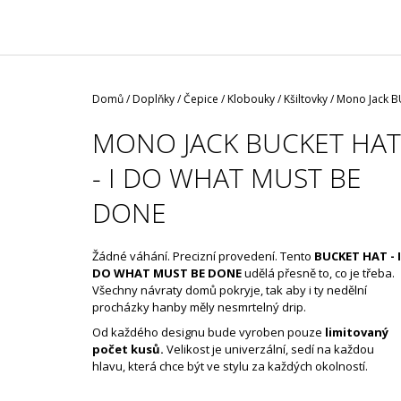
/ ČERNÁ ROUŠKA / TYP FISH
35 Kč
Domů
/
Doplňky
/
Čepice / Klobouky / Kšiltovky
/
Mono Jack 
MONO JACK BUCKET HAT
- I DO WHAT MUST BE
DONE
Žádné váhání. Precizní provedení. Tento
BUCKET HAT - I
DO WHAT MUST BE DONE
udělá přesně to, co je třeba.
Všechny návraty domů pokryje, tak aby i ty nedělní
procházky hanby měly nesmrtelný drip.
Od každého designu bude vyroben pouze
limitovaný
počet kusů.
Velikost je univerzální, sedí na každou
hlavu, která chce být ve stylu za každých okolností.