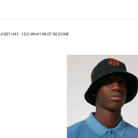
CHARCOAL MENTOL - NÁHRADNÍ
MASKA NA OBLIČ
NÁPLŇ
120 Kč
65 Kč
BUCKET HAT - I DO WHAT MUST BE DONE