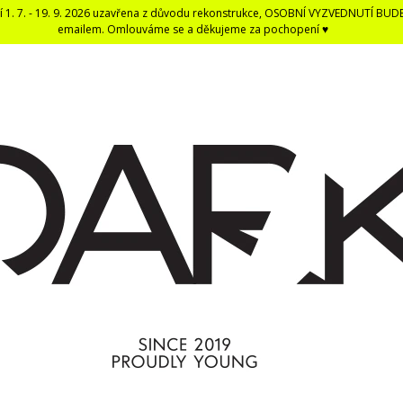
í 1. 7. - 19. 9. 2026 uzavřena z důvodu rekonstrukce, OSOBNÍ VYZVEDNUTÍ BUD
emailem. Omlouváme se a děkujeme za pochopení ♥
CO POTŘEBUJETE NAJÍT?
HLEDAT
DOPORUČUJEME
DARK BLACK ČERNÁ DENTÁLNÍ NIT -
ČERNÁ UNISEX E