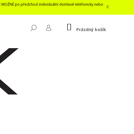
E MOŽNÉ po předchozí individuální domluvě telefonicky nebo
NÁKUPNÍ
HLEDAT
KOŠÍK
Prázdný košík
PŘIHLÁŠENÍ
Následující
LASTICKÁ ROUŠKA /