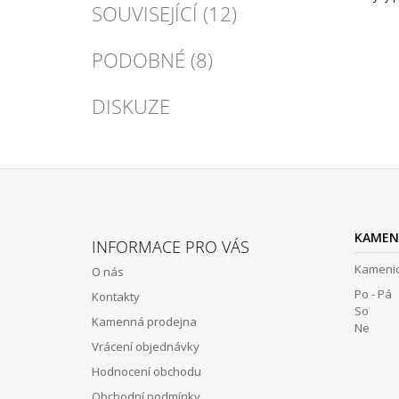
SOUVISEJÍCÍ (12)
PODOBNÉ (8)
DISKUZE
Z
Á
KAMEN
INFORMACE PRO VÁS
P
Kamenic
O nás
A
Po - Pá 
Kontakty
T
So 12:
Kamenná prodejna
Í
Ne Z
Vrácení objednávky
Hodnocení obchodu
Obchodní podmínky