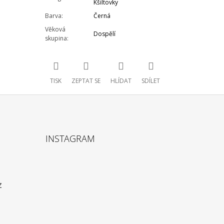
Kšiltovky
Barva
:
Černá
Věková
Dospělí
skupina
:
TISK
ZEPTAT SE
HLÍDAT
SDÍLET
INSTAGRAM
z