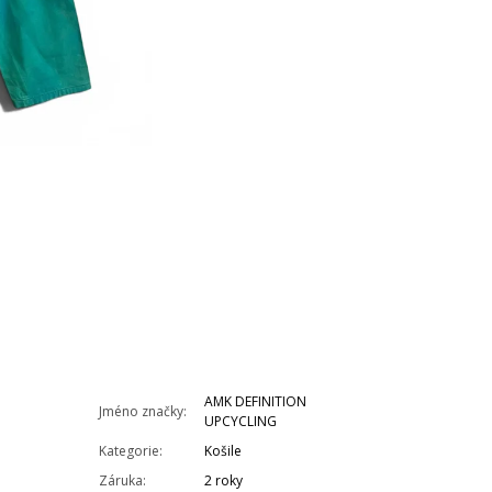
AMK DEFINITION
Jméno značky
:
UPCYCLING
Kategorie
:
Košile
Záruka
:
2 roky