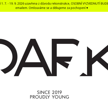
í 1. 7. - 19. 9. 2026 uzavřena z důvodu rekonstrukce, OSOBNÍ VYZVEDNUTÍ BUD
emailem. Omlouváme se a děkujeme za pochopení ♥
CO POTŘEBUJETE NAJÍT?
HLEDAT
DOPORUČUJEME
DARK BLACK ČERNÁ DENTÁLNÍ NIT -
ČERNÁ UNISEX E