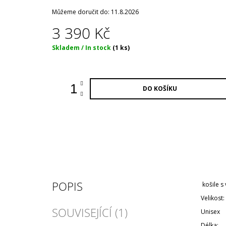
Můžeme doručit do:
11.8.2026
3 390 Kč
Měrná
Skladem / In stock
(1 ks)
cena:
DO KOŠÍKU
POPIS
košile s
Velikost:
SOUVISEJÍCÍ (1)
Unisex
Délka: