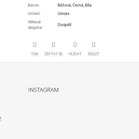
Barva
:
Béžová
,
Černá
,
Bíla
Určení
:
Unisex
Věková
Dospělí
skupina
:
TISK
ZEPTAT SE
HLÍDAT
SDÍLET
INSTAGRAM
z