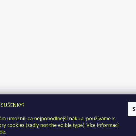
Facebook
Instagram
 SUŠENKY?
S
m umožnili co nejpohodlnější nákup, používáme k
y cookies (sadly not the edible type). Více informací
de
.