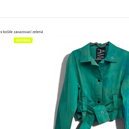
CHARCOAL MENTOL - NÁHRADNÍ
MASKA NA OBLIČ
NÁPLŇ
120 Kč
65 Kč
 košile zavazovací zelená
NOVINKA