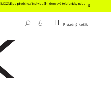
E MOŽNÉ po předchozí individuální domluvě telefonicky nebo
NÁKUPNÍ
HLEDAT
KOŠÍK
Prázdný košík
PŘIHLÁŠENÍ
Následující
LASTICKÁ ROUŠKA /