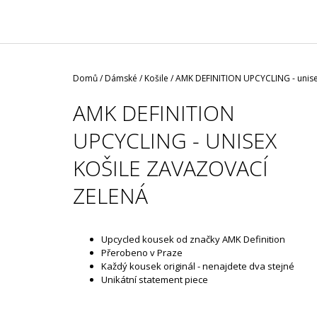
/ ČERNÁ ROUŠKA / TYP FISH
35 Kč
Domů
/
Dámské
/
Košile
/
AMK DEFINITION UPCYCLING - unisex
AMK DEFINITION
UPCYCLING - UNISEX
KOŠILE ZAVAZOVACÍ
ZELENÁ
Upcycled kousek od značky AMK Definition
Přerobeno v Praze
Každý kousek originál - nenajdete dva stejné
Unikátní statement piece