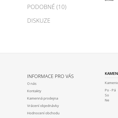
PODOBNÉ (10)
DISKUZE
Z
Á
KAMEN
INFORMACE PRO VÁS
P
Kamenic
O nás
A
Po - Pá 
Kontakty
T
So 12:
Kamenná prodejna
Í
Ne Z
Vrácení objednávky
Hodnocení obchodu