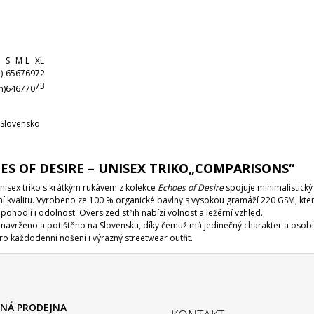
S
M
L
XL
)
65
67
69
72
73
m)
64
67
70
 Slovensko
ES OF DESIRE – UNISEX TRIKO„COMPARISONS“
unisex triko s krátkým rukávem z kolekce
Echoes of Desire
spojuje minimalistický
ní kvalitu. Vyrobeno ze 100 % organické bavlny s vysokou gramáží 220 GSM, kte
pohodlí i odolnost. Oversized střih nabízí volnost a ležérní vzhled.
e navrženo a potištěno na Slovensku, díky čemuž má jedinečný charakter a osobit
ro každodenní nošení i výrazný streetwear outfit.
NÁ PRODEJNA