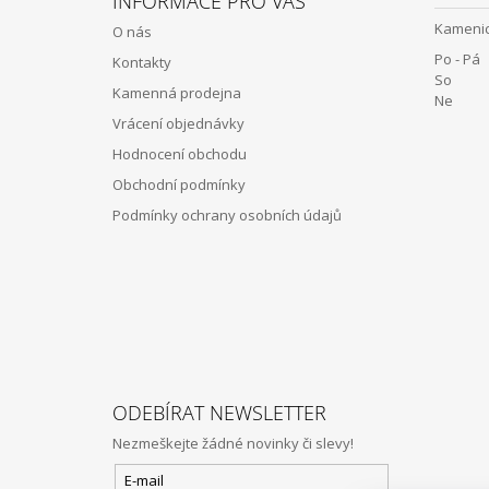
INFORMACE PRO VÁS
P
Kamenic
O nás
A
Po - Pá 
Kontakty
T
So 12:
Kamenná prodejna
Í
Ne Z
Vrácení objednávky
Hodnocení obchodu
Obchodní podmínky
Podmínky ochrany osobních údajů
ODEBÍRAT NEWSLETTER
Nezmeškejte žádné novinky či slevy!
E-mail