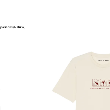
CHARCOAL MENTOL - NÁHRADNÍ
MASKA NA OBLIČ
NÁPLŇ
120 Kč
65 Kč
mparisons (Natural)
m