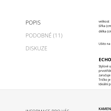
POPIS
velikost
šířka (cm
délka (c
PODOBNÉ (11)
Ušito na
DISKUZE
ECHO
Stylové 
prvotříd
zaručuje 
Tričko j
Ideální p
Z
Á
KAMEN