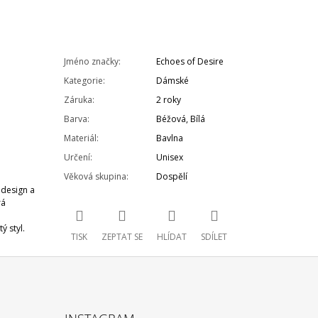
Jméno značky
:
Echoes of Desire
Kategorie
:
Dámské
Záruka
:
2 roky
Barva
:
Béžová
,
Bílá
Materiál
:
Bavlna
Určení
:
Unisex
Věková skupina
:
Dospělí
 design a
rá
ý styl.
TISK
ZEPTAT SE
HLÍDAT
SDÍLET