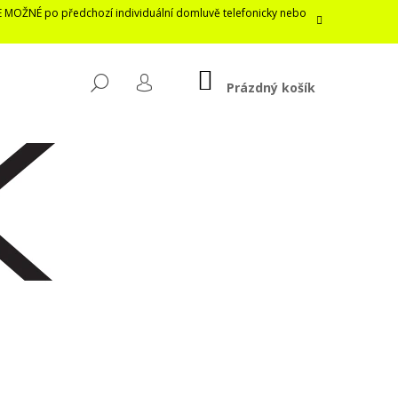
E MOŽNÉ po předchozí individuální domluvě telefonicky nebo
NÁKUPNÍ
HLEDAT
KOŠÍK
Prázdný košík
PŘIHLÁŠENÍ
Následující
LASTICKÁ ROUŠKA /