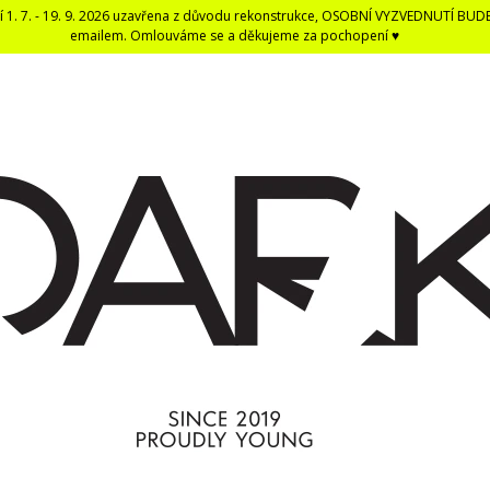
í 1. 7. - 19. 9. 2026 uzavřena z důvodu rekonstrukce, OSOBNÍ VYZVEDNUTÍ BUD
emailem. Omlouváme se a děkujeme za pochopení ♥
CO POTŘEBUJETE NAJÍT?
HLEDAT
DOPORUČUJEME
DARK BLACK ČERNÁ DENTÁLNÍ NIT -
ČERNÁ UNISEX E