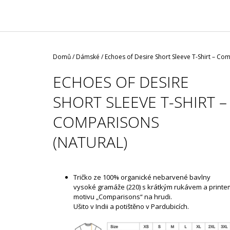
/ ČERNÁ ROUŠKA / TYP FISH
35 Kč
Domů
/
Dámské
/
Echoes of Desire Short Sleeve T-Shirt – Co
ECHOES OF DESIRE
SHORT SLEEVE T-SHIRT –
COMPARISONS
(NATURAL)
Tričko ze 100% organické nebarvené bavlny
vysoké gramáže (220) s krátkým rukávem a printe
motivu „Comparisons“ na hrudi.
Ušito v Indii a potištěno v Pardubicích.