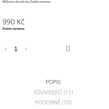
Můžeme doručit do:
Zvolte variantu
J
E
M
E
990 Kč
Měrná
RESPIRÁTOR
Zvolte variantu
BLACK
cena:
FFP2
/
KN95
DO
MASKA
KOŠÍKU
/
ČERNÁ
ROUŠKA
/
TYP
FISH
POPIS
29
Kč
SOUVISEJÍCÍ (11)
PODOBNÉ (10)