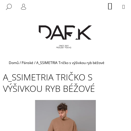
K
Přejít
NÁKUP
M
HLEDAT
na
KOŠÍK
O
PŘIHLÁŠENÍ
ZPĚT
ZPĚT
obsah
Š
Í
C
K
O
P
O
T
Domů
/
Pánské
/
A_SSIMETRIA Tričko s výšivkou ryb béžové
Ř
A_SSIMETRIA TRIČKO S
E
B
VÝŠIVKOU RYB BÉŽOVÉ
U
J
E
T
E
N