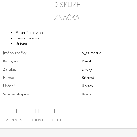
DISKUZE
ZNAČKA
Materiál: bavlna
Barva: béžová
Unisex
Jméno značky
:
A_ssimetria
Kategorie
:
Pánské
Záruka
:
2 roky
Barva
:
Béžová
Určení
:
Unisex
Věková skupina
:
Dospělí
ZEPTAT SE
HLÍDAT
SDÍLET