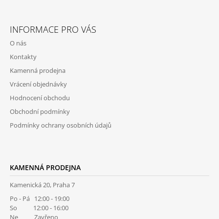
Z
Á
INFORMACE PRO VÁS
P
O nás
A
Kontakty
T
Kamenná prodejna
Í
Vrácení objednávky
Hodnocení obchodu
Obchodní podmínky
Podmínky ochrany osobních údajů
KAMENNÁ PRODEJNA
Kamenická 20, Praha 7
Po - Pá 12:00 - 19:00
So 12:00 - 16:00
Ne Zavřeno