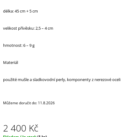
J
E
délka: 45 cm + 5 cm
M
E
velikost přívěsku: 2,5 – 4 cm
HARNESS
-
hmotnost: 6 – 9 g
KOŽENKOVÝ
PÁS
/
PÁSEK
Materiál
DO
PASU
/
použité mušle a sladkovodní perly, komponenty z nerezové oceli
TRAKY
+
KŠANDY
/
Můžeme doručit do:
11.8.2026
BODY
STRAP
-
BLACK
2 400 Kč
690
Kč
Měrná
Skladem / In stock
(1 ks)