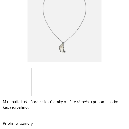
A
J
Í
T
?
HLEDAT
D
O
P
Minimalistický náhrdelník s úlomky mušlí v rámečku připomínajícím
O
kapající bahno.
R
U
Č
Přibližné rozměry
U