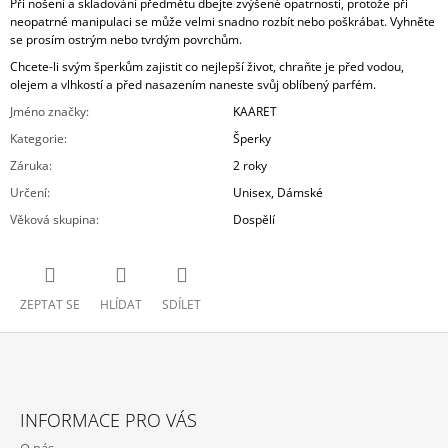
Při nošení a skladování předmětu dbejte zvýšené opatrnosti, protože při
neopatrné manipulaci se může velmi snadno rozbít nebo poškrábat. Vyhněte
se prosím ostrým nebo tvrdým povrchům.
Chcete-li svým šperkům zajistit co nejlepší život, chraňte je před vodou,
olejem a vlhkostí a před nasazením naneste svůj oblíbený parfém.
Jméno značky
:
KAARET
Kategorie
:
Šperky
Záruka
:
2 roky
Určení
:
Unisex, Dámské
Věková skupina
:
Dospělí
ZEPTAT SE
HLÍDAT
SDÍLET
Z
Á
INFORMACE PRO VÁS
P
O nás