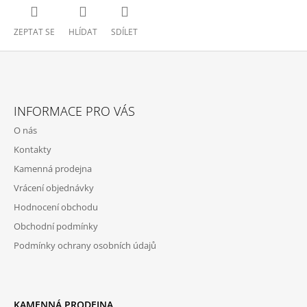
ZEPTAT SE
HLÍDAT
SDÍLET
Z
Á
INFORMACE PRO VÁS
P
O nás
A
Kontakty
T
Kamenná prodejna
Í
Vrácení objednávky
Hodnocení obchodu
Obchodní podmínky
Podmínky ochrany osobních údajů
KAMENNÁ PRODEJNA