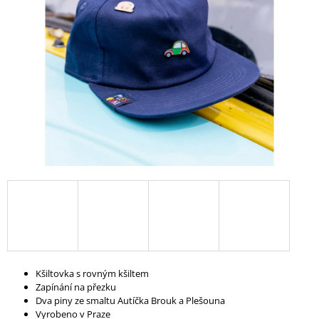
A
J
Í
T
?
HLEDAT
D
O
P
O
Kšiltovka s rovným kšiltem
R
Zapínání na přezku
U
Dva piny ze smaltu Autíčka Brouk a Plešouna
Č
Vyrobeno v Praze
U