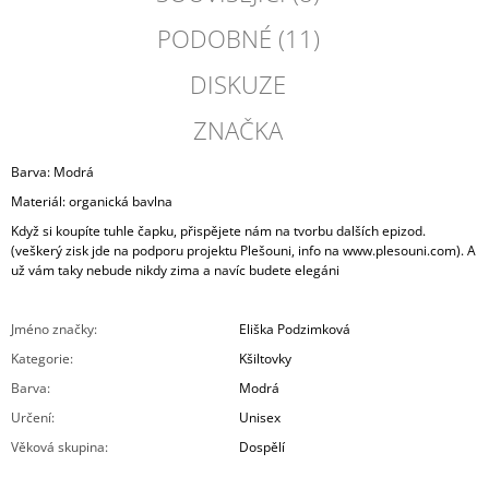
PODOBNÉ (11)
DISKUZE
ZNAČKA
Barva: Modrá
Materiál: organická bavlna
Když si koupíte tuhle čapku, přispějete nám na tvorbu dalších epizod.
(veškerý zisk jde na podporu projektu Plešouni, info na www.plesouni.com). A
už vám taky nebude nikdy zima a navíc budete elegáni
Jméno značky
:
Eliška Podzimková
Kategorie
:
Kšiltovky
Barva
:
Modrá
Určení
:
Unisex
Věková skupina
:
Dospělí