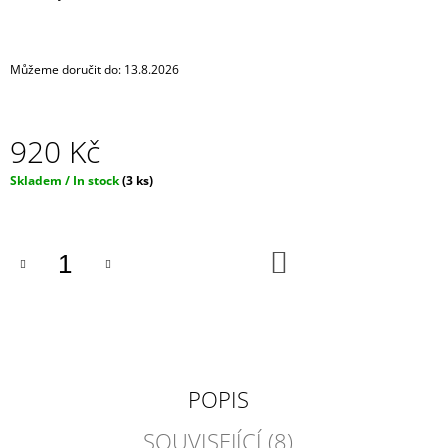
J
E
M
Můžeme doručit do:
13.8.2026
E
IPHONE
CROSSBODY
920 Kč
KRYT
/
Měrná
Skladem / In stock
(3 ks)
ZÁVĚS
cena:
NA
TELEFON
S
POPRUHEM
DO
KOŠÍKU
-
ČERNÝ
KRYT
/
ČERNÝ
POPRUH
550
POPIS
Kč
SOUVISEJÍCÍ (8)