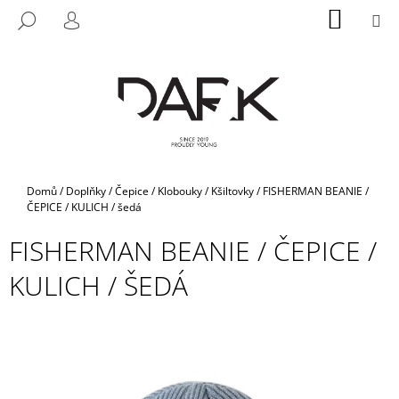
K
Přejít
NÁKUP
M
HLEDAT
na
KOŠÍK
O
PŘIHLÁŠENÍ
ZPĚT
ZPĚT
obsah
Š
Í
C
K
O
P
O
T
Domů
/
Doplňky
/
Čepice / Klobouky / Kšiltovky
/
FISHERMAN BEANIE /
Ř
ČEPICE / KULICH / šedá
E
FISHERMAN BEANIE / ČEPICE /
B
KULICH / ŠEDÁ
U
J
E
T
E
N