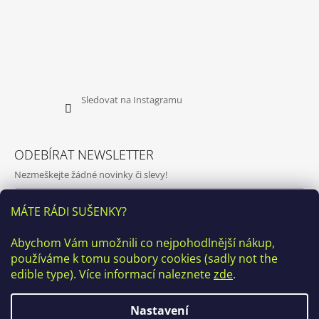
Sledovat na Instagramu
ODEBÍRAT NEWSLETTER
Nezmeškejte žádné novinky či slevy!
E-mail
MÁTE RÁDI SUŠENKY?
Vložením e-mailu souhlasíte s
podmínkami ochrany osobních
Abychom Vám umožnili co nejpohodlnější nákup,
údajů
používáme k tomu soubory cookies (sadly not the
PŘIHLÁSIT SE
edible type). Více informací naleznete
zde
.
Nastavení
♥ Kamenná prodejna v ulici Kamenická 20, Praha7 bude v období