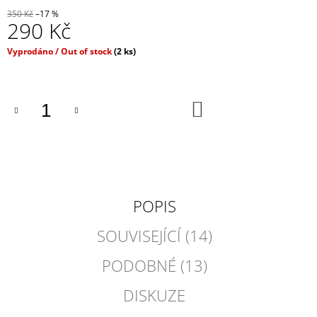
J
350 Kč
–17 %
290 Kč
E
M
E
Měrná
Vyprodáno / Out of stock
(2 ks)
cena:
RESPIRÁTOR
BLACK
DO
FFP2
KOŠÍKU
/
KN95
MASKA
/
ČERNÁ
ROUŠKA
/
POPIS
TYP
FISH
SOUVISEJÍCÍ (14)
35
Kč
PODOBNÉ (13)
DISKUZE