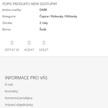
POPIS PRODUKTU NENÍ DOSTUPNÝ
Jméno značky
:
DARK
Kategorie
:
Čepice / Klobouky / Kšiltovky
Záruka
:
2 roky
Barva
:
Šedá
ZEPTAT SE
HLÍDAT
SDÍLET
Z
Á
INFORMACE PRO VÁS
P
O nás
A
Kontakty
T
Kamenná prodejna
Í
Vrácení objednávky