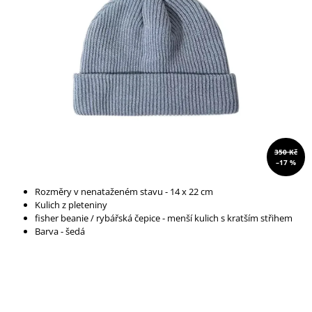
A
J
Í
T
?
350 Kč
HLEDAT
–17 %
Rozměry v nenataženém stavu - 14 x 22 cm
Kulich z pleteniny
D
fisher beanie / rybářská čepice - menší kulich s kratším střihem
O
Barva - šedá
P
O
R
U
Č
U