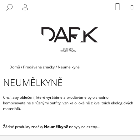
K
Přejít
NÁKUP
M
HLEDAT
na
KOŠÍK
O
PŘIHLÁŠENÍ
ZPĚT
ZPĚT
obsah
Š
Í
C
K
O
P
O
T
Domů
/
Prodávané značky
/
Neumělkyně
Ř
NEUMĚLKYNĚ
E
B
U
Chci, aby oblečení, které vyrábíme a prodáváme bylo snadno
kombinovatelné s různými outfity, vznikalo lokálně z kvalitních ekologických
J
materiálů.
E
T
Žádné produkty značky
Neumělkyně
nebyly nalezeny...
E
N