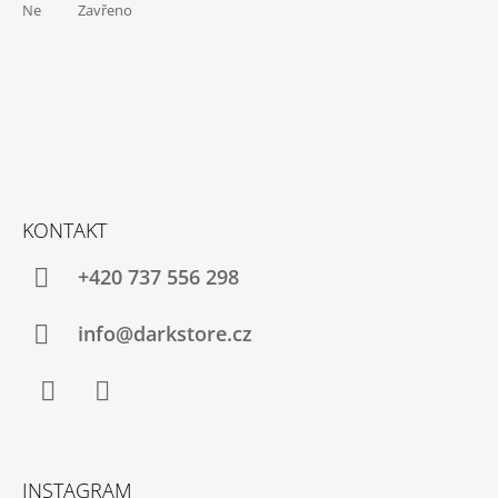
Ne Zavřeno
J
E
M
E
IRONIC
CANDLES
-
LEPŠÍ
ZAPÁLIT
SVÍČKU,
KONTAKT
NEŽ
MANŽELA
+420 737 556 298
390
Kč
info@darkstore.cz
Facebook
Instagram
INSTAGRAM