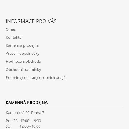
A
Z
J
Á
Í
INFORMACE PRO VÁS
P
T
O nás
A
?
Kontakty
T
Kamenná prodejna
Í
Vrácení objednávky
Hodnocení obchodu
HLEDAT
Obchodní podmínky
Podmínky ochrany osobních údajů
D
O
P
KAMENNÁ PRODEJNA
O
R
Kamenická 20, Praha 7
U
Po - Pá 12:00 - 19:00
Č
So 12:00 - 16:00
U