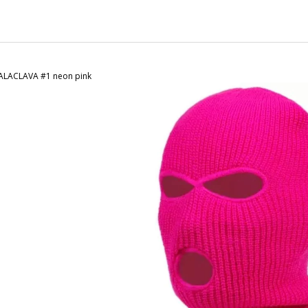
CHARCOAL MENTOL - NÁHRADNÍ
MASKA NA OBLIČ
NÁPLŇ
120 Kč
65 Kč
BALACLAVA #1 neon pink