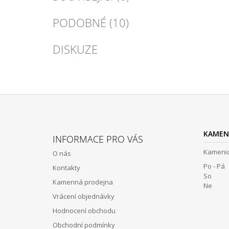
PODOBNÉ (10)
DISKUZE
Z
Á
KAMEN
INFORMACE PRO VÁS
P
Kamenic
O nás
A
Po - Pá 
Kontakty
T
So 12:
Kamenná prodejna
Í
Ne Z
Vrácení objednávky
Hodnocení obchodu
Obchodní podmínky