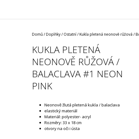
/ ČERNÁ ROUŠKA / TYP FISH
29 Kč
Domů
/
Doplňky
/
Ostatní
/
Kukla pletená neonově růžová / 
KUKLA PLETENÁ
NEONOVĚ RŮŽOVÁ /
BALACLAVA #1 NEON
PINK
Neonově žlutá pletená kukla / balaclava
elastický materiál
Materiál: polyester- acryl
Rozměry: 33 x 18 cm
otvory na oči i ústa