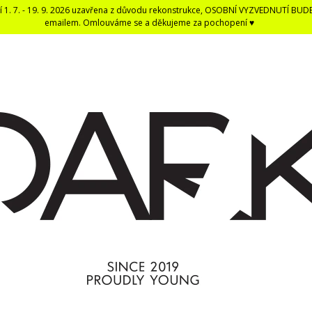
í 1. 7. - 19. 9. 2026 uzavřena z důvodu rekonstrukce, OSOBNÍ VYZVEDNUTÍ BUD
emailem. Omlouváme se a děkujeme za pochopení ♥
CO POTŘEBUJETE NAJÍT?
HLEDAT
DOPORUČUJEME
DARK BLACK ČERNÁ DENTÁLNÍ NIT -
ČERNÁ UNISEX E