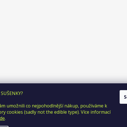
 SUŠENKY?
S
m umožnili co nejpohodlnější nákup, používáme k
y cookies (sadly not the edible type). Více informací
de
.