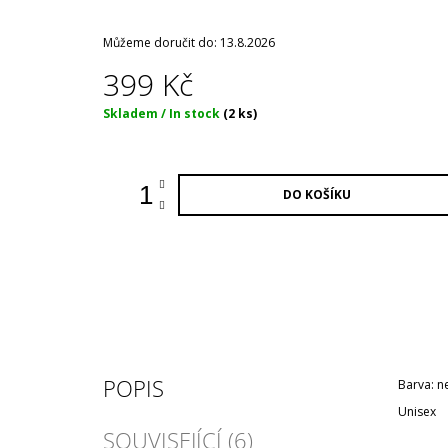
Můžeme doručit do:
13.8.2026
399 Kč
Měrná
Skladem / In stock
(2 ks)
cena:
DO KOŠÍKU
POPIS
Barva: n
Unisex
SOUVISEJÍCÍ (6)