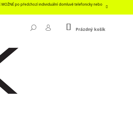
E MOŽNÉ po předchozí individuální domluvě telefonicky nebo
NÁKUPNÍ
HLEDAT
KOŠÍK
Prázdný košík
PŘIHLÁŠENÍ
Následující
LASTICKÁ ROUŠKA /