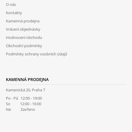
P
O nás
A
Kontakty
T
Kamenná prodejna
Í
Vrácení objednávky
Hodnocení obchodu
Obchodní podmínky
Podmínky ochrany osobních údajů
KAMENNÁ PRODEJNA
Kamenická 20, Praha 7
Po - Pá 12:00 - 19:00
So 12:00 - 16:00
Ne Zavřeno