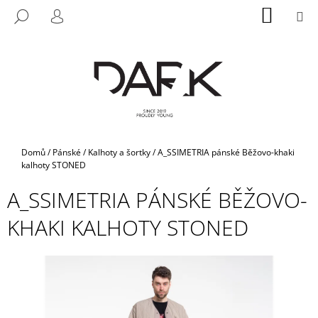
K
Přejít
NÁKUP
M
HLEDAT
na
KOŠÍK
O
PŘIHLÁŠENÍ
ZPĚT
ZPĚT
obsah
Š
Í
C
K
O
P
O
T
Domů
/
Pánské
/
Kalhoty a šortky
/
A_SSIMETRIA pánské Běžovo-khaki
Ř
kalhoty STONED
E
A_SSIMETRIA PÁNSKÉ BĚŽOVO-
B
KHAKI KALHOTY STONED
U
J
E
T
E
N