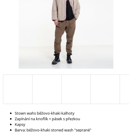
A
J
Í
T
?
HLEDAT
D
O
P
O
Stown wahs běžovo-khaki kalhoty
R
Zapínání na knoflík + pásek s přezkou
U
Kapsy
Č
Barva: béžovo-khaki stoned wash "seprané"
U