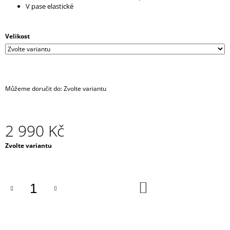
V pase elastické
J
E
M
Velikost
E
ČERNÁ
UNISEX
ELASTICKÁ
ROUŠKA
Můžeme doručit do:
Zvolte variantu
/
MASKA
NA
OBLIČEJ
2 990 Kč
-
BLACK
Měrná
Zvolte variantu
MASK
cena:
NINJA
120
Kč
DO
KOŠÍKU