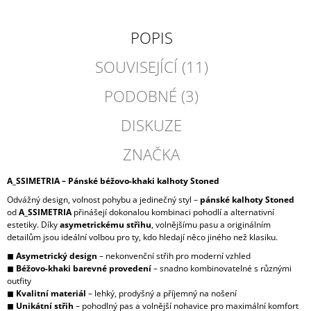
POPIS
SOUVISEJÍCÍ (11)
PODOBNÉ (3)
DISKUZE
ZNAČKA
A_SSIMETRIA – Pánské béžovo-khaki kalhoty Stoned
Odvážný design, volnost pohybu a jedinečný styl –
pánské kalhoty Stoned
od
A_SSIMETRIA
přinášejí dokonalou kombinaci pohodlí a alternativní
estetiky. Díky
asymetrickému střihu
, volnějšímu pasu a originálním
detailům jsou ideální volbou pro ty, kdo hledají něco jiného než klasiku.
◼
Asymetrický design
– nekonvenční střih pro moderní vzhled
◼
Béžovo-khaki barevné provedení
– snadno kombinovatelné s různými
outfity
◼
Kvalitní materiál
– lehký, prodyšný a příjemný na nošení
◼
Unikátní střih
– pohodlný pas a volnější nohavice pro maximální komfort