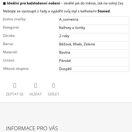
◼
Ideální pro každodenní nošení
– skvělé jak do města, tak na volný čas
Nebojte se vystoupit z řady a vyjádřit svůj styl s kalhotami
Stoned
.
Jméno značky
:
A_ssimetria
Kategorie
:
Kalhoty a šortky
Záruka
:
2 roky
Barva
:
Béžová
,
Khaki
,
Zelená
Materiál
:
Bavlna
Určení
:
Pánské
Věková skupina
:
Dospělí
ZEPTAT SE
HLÍDAT
SDÍLET
Z
Á
INFORMACE PRO VÁS