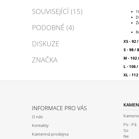
SOUVISEJÍCÍ (15)
1
D
Ž
PODOBNÉ (4)
R
DISKUZE
XS
- 92
/
S
- 98 / 
ZNAČKA
M
- 102
/
L - 106 /
XL
- 112
Z
Á
KAMEN
INFORMACE PRO VÁS
P
Kamenic
O nás
A
Po - Pá 
Kontakty
T
So 12:
Kamenná prodejna
Í
Ne Z