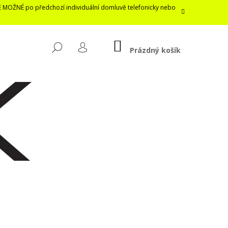
E MOŽNÉ po předchozí individuální domluvě telefonicky nebo
NÁKUPNÍ
HLEDAT
KOŠÍK
Prázdný košík
PŘIHLÁŠENÍ
Následující
LASTICKÁ ROUŠKA /