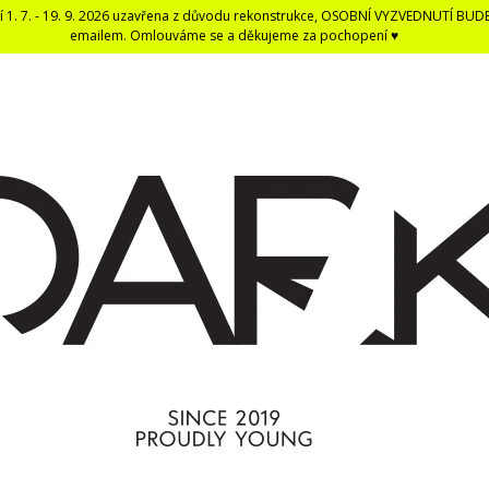
í 1. 7. - 19. 9. 2026 uzavřena z důvodu rekonstrukce, OSOBNÍ VYZVEDNUTÍ BUD
emailem. Omlouváme se a děkujeme za pochopení ♥
CO POTŘEBUJETE NAJÍT?
HLEDAT
DOPORUČUJEME
DARK BLACK ČERNÁ DENTÁLNÍ NIT -
ČERNÁ UNISEX E