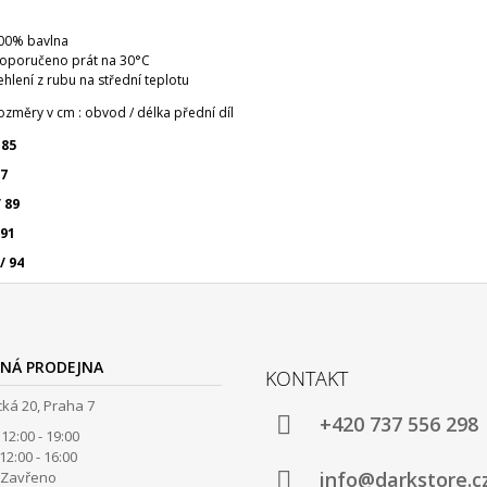
00% bavlna
oporučeno prát na 30°C
ehlení z rubu na střední teplotu
ozměry v cm : obvod /
délka přední díl
 85
87
 89
 91
/ 94
NÁ PRODEJNA
KONTAKT
ká 20, Praha 7
+420 737 556 298
12:00 - 19:00
00 - 16:00
info@darkstore.c
avřeno