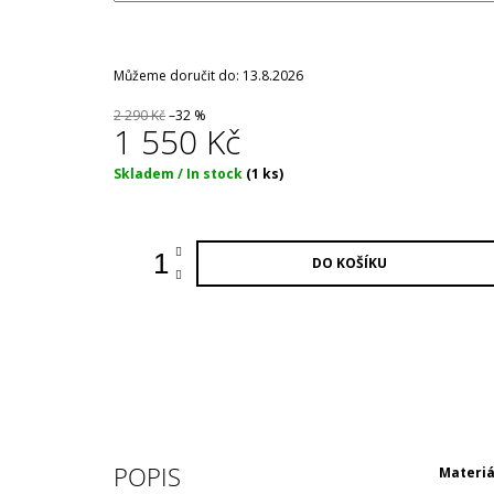
Můžeme doručit do:
13.8.2026
2 290 Kč
–32 %
1 550 Kč
Měrná
Skladem / In stock
(1 ks)
cena:
DO KOŠÍKU
POPIS
Materiá