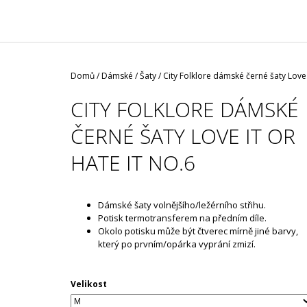
/ ČERNÁ ROUŠKA / TYP FISH
29 Kč
Domů
/
Dámské
/
Šaty
/
City Folklore dámské černé šaty Love 
CITY FOLKLORE DÁMSKÉ
ČERNÉ ŠATY LOVE IT OR
HATE IT NO.6
Dámské šaty volnějšího/ležérního střihu.
Potisk termotransferem na předním díle.
Okolo potisku může být čtverec mírně jiné barvy,
který po prvním/opárka vyprání zmizí.
Velikost