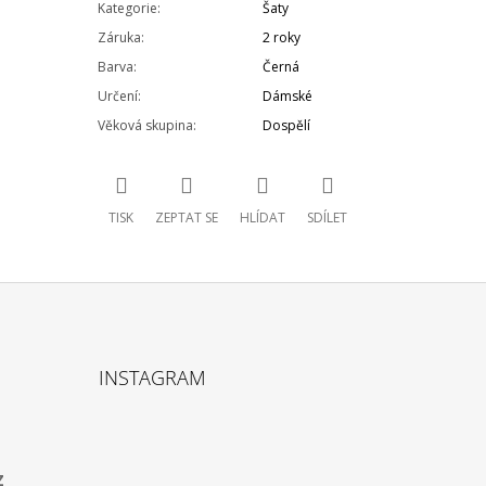
Kategorie
:
Šaty
Záruka
:
2 roky
Barva
:
Černá
Určení
:
Dámské
Věková skupina
:
Dospělí
TISK
ZEPTAT SE
HLÍDAT
SDÍLET
INSTAGRAM
z