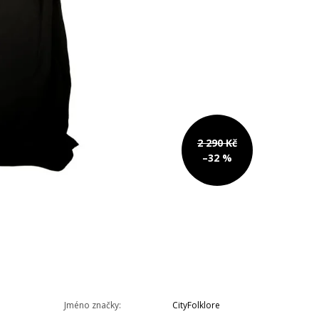
2 290 Kč
–32 %
Jméno značky
:
CityFolklore