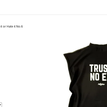
CHARCOAL MENTOL - NÁHRADNÍ
MASKA NA OBLIČ
NÁPLŇ
120 Kč
65 Kč
it or Hate it No.6