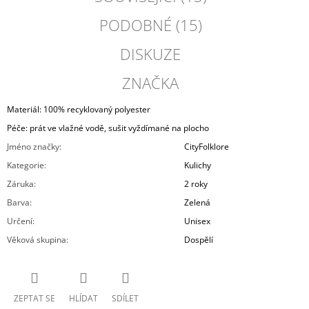
PODOBNÉ (15)
DISKUZE
ZNAČKA
Materiál: 100% recyklovaný polyester
Péče: prát ve vlažné vodě, sušit vyždímané na plocho
Jméno značky
:
CityFolklore
Kategorie
:
Kulichy
Záruka
:
2 roky
Barva
:
Zelená
Určení
:
Unisex
Věková skupina
:
Dospělí
ZEPTAT SE
HLÍDAT
SDÍLET