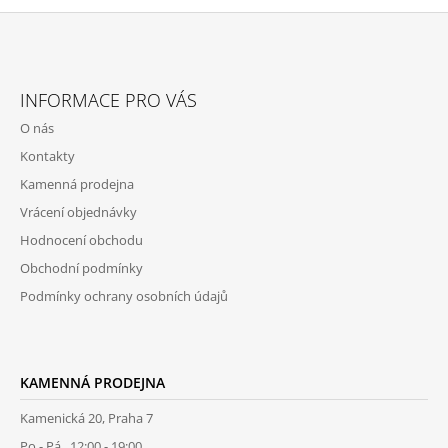
Z
Á
INFORMACE PRO VÁS
P
O nás
A
Kontakty
T
Kamenná prodejna
Í
Vrácení objednávky
Hodnocení obchodu
Obchodní podmínky
Podmínky ochrany osobních údajů
KAMENNÁ PRODEJNA
Kamenická 20, Praha 7
Po - Pá 12:00 - 19:00