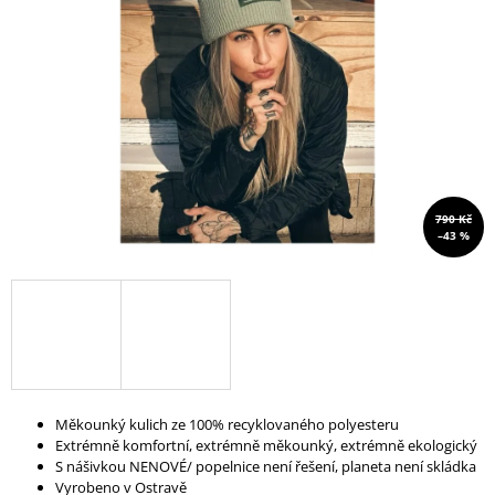
A
J
Í
T
?
790 Kč
–43 %
HLEDAT
D
O
P
O
Měkounký kulich ze 100% recyklovaného polyesteru
R
Extrémně komfortní, extrémně měkounký, extrémně ekologický
U
S nášivkou NENOVÉ/ popelnice není řešení, planeta není skládka
Č
Vyrobeno v Ostravě
U