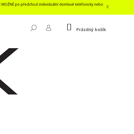
E MOŽNÉ po předchozí individuální domluvě telefonicky nebo
NÁKUPNÍ
HLEDAT
KOŠÍK
Prázdný košík
PŘIHLÁŠENÍ
Následující
LASTICKÁ ROUŠKA /