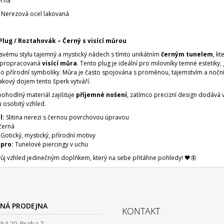
erná
: Nerezová ocel lakovaná
Plug / Roztahovák – Černý s visící můrou
svému stylu tajemný a mystický nádech s tímto unikátním
černým tunelem
, kt
ě propracovaná
visící můra
. Tento plug je ideální pro milovníky temné estetiky, 
bo přírodní symboliky. Můra je často spojována s proměnou, tajemstvím a noční
akový dojem tento šperk vytváří.
pohodlný materiál zajišťuje
příjemné nošení
, zatímco precizní design dodává
u osobitý vzhled.
l:
Slitina nerezi s černou povrchovou úpravou
erná
Gotický, mystický, přírodní motivy
pro:
Tunelové piercingy v uchu
vůj vzhled jedinečným doplňkem, který na sebe přitáhne pohledy! 🖤🦋
NÁ PRODEJNA
KONTAKT
ká 20, Praha 7