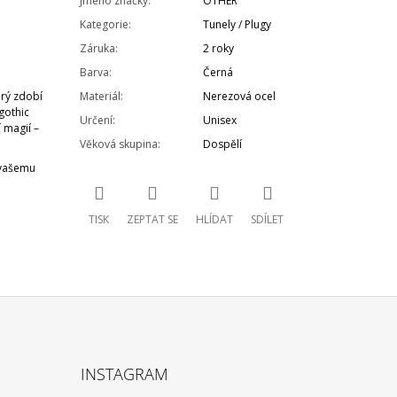
Jméno značky
:
OTHER
Kategorie
:
Tunely / Plugy
Záruka
:
2 roky
Barva
:
Černá
erý zdobí
Materiál
:
Nerezová ocel
gothic
Určení
:
Unisex
 magií –
Věková skupina
:
Dospělí
 vašemu
TISK
ZEPTAT SE
HLÍDAT
SDÍLET
INSTAGRAM