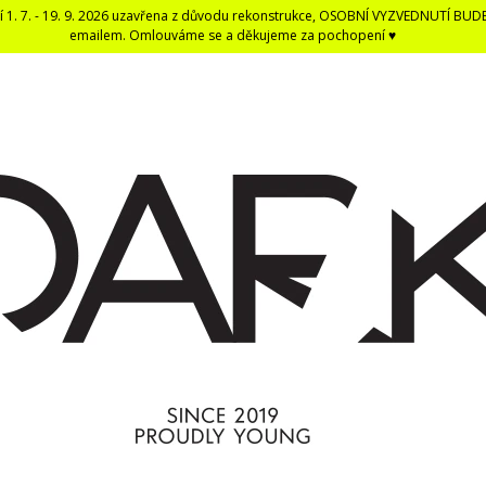
í 1. 7. - 19. 9. 2026 uzavřena z důvodu rekonstrukce, OSOBNÍ VYZVEDNUTÍ BUD
emailem. Omlouváme se a děkujeme za pochopení ♥
CO POTŘEBUJETE NAJÍT?
HLEDAT
DOPORUČUJEME
DARK BLACK ČERNÁ DENTÁLNÍ NIT -
ČERNÁ UNISEX E