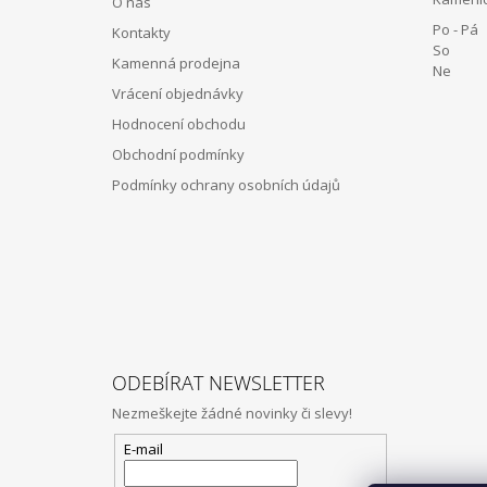
O nás
A
Po - Pá 
Kontakty
T
So 12:
Kamenná prodejna
Í
Ne Z
Vrácení objednávky
Hodnocení obchodu
Obchodní podmínky
Podmínky ochrany osobních údajů
ODEBÍRAT NEWSLETTER
Nezmeškejte žádné novinky či slevy!
E-mail