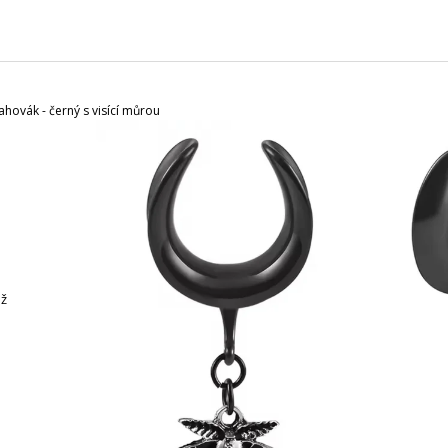
CHARCOAL MENTOL - NÁHRADNÍ
MASKA NA OBLIČ
NÁPLŇ
120 Kč
65 Kč
tahovák - černý s visící můrou
už