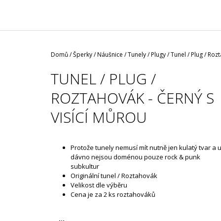
/ ČERNÁ ROUŠKA / TYP FISH
29 Kč
Domů
/
Šperky
/
Náušnice
/
Tunely / Plugy
/
Tunel / Plug / Roz
TUNEL / PLUG /
ROZTAHOVÁK - ČERNÝ S
VISÍCÍ MŮROU
Protože tunely nemusí mít nutně jen kulatý tvar a 
dávno nejsou doménou pouze rock & punk
subkultur
Originální tunel / Roztahovák
Velikost dle výběru
Cena je za 2 ks roztahováků