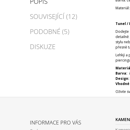
POPIS
Barva: č
Materiál
SOUVISEJÍCÍ (12)
Tunel / 
PODOBNÉ (5)
Dodejte 
detailn
stylu ne
DISKUZE
přesně t
Lehký a 
piercing
Materiá
Barva:
č
Design:
Vhodné 
Oživte s
Z
Á
KAMEN
INFORMACE PRO VÁS
P
Kamenic