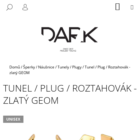
K
Přejít
NÁKUP
M
HLEDAT
na
KOŠÍK
O
PŘIHLÁŠENÍ
ZPĚT
ZPĚT
obsah
Š
Í
C
K
O
P
O
T
Domů
/
Šperky
/
Náušnice
/
Tunely / Plugy
/
Tunel / Plug / Roztahovák -
Ř
zlatý GEOM
E
TUNEL / PLUG / ROZTAHOVÁK -
B
ZLATÝ GEOM
U
J
E
UNISEX
T
E
N