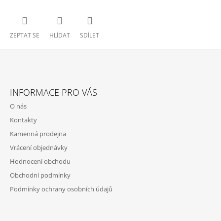
ZEPTAT SE
HLÍDAT
SDÍLET
Z
Á
INFORMACE PRO VÁS
P
O nás
A
Kontakty
T
Kamenná prodejna
Í
Vrácení objednávky
Hodnocení obchodu
Obchodní podmínky
Podmínky ochrany osobních údajů