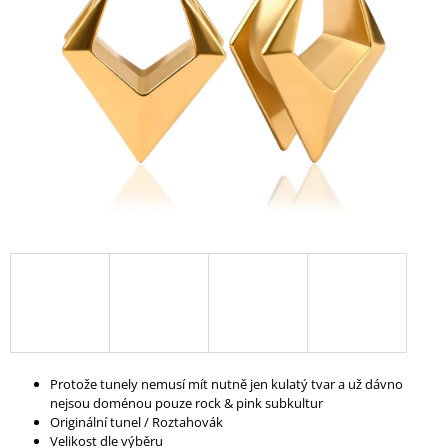
A
J
Í
T
?
HLEDAT
D
O
P
O
Protože tunely nemusí mít nutně jen kulatý tvar a už dávno
R
nejsou doménou pouze rock & pink subkultur
U
Originální tunel / Roztahovák
Č
Velikost dle výběru
U