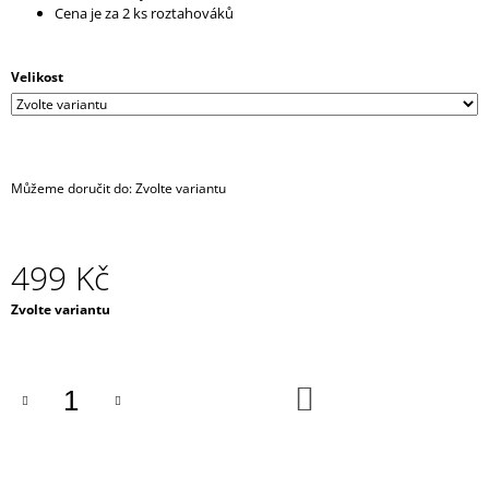
Cena je za 2 ks roztahováků
J
E
M
Velikost
E
IRONIC
CANDLES
-
SÓJOVÁ
Můžeme doručit do:
Zvolte variantu
SVÍČKA/
ASSHOLE
REPELENT
499 Kč
290
Kč
Měrná
Zvolte variantu
cena:
DO
KOŠÍKU